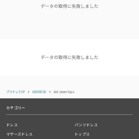
別地：ポリエステル100％
データの取得に失敗しました
"他人の正解は、 私のドレスコード
じゃない。"
スタッフコメント
女胴上げてくれるインナートップス。 シンプルなオールインワンやワンピ
ブランドディレクターasaさん
で気分を変えたい時にオススメ。
ショップニュース
------------------------------
裏地:なし
NEWS
NEWS
NEWS
【NEW ARRIVAL】新着商品
【NEW ARRIVAL】新着商品
【NEW AR
光沢感:なし
データの取得に失敗しました
のご紹介＜ANDRESD＞
のご紹介＜ANDRESD＞
イテムが追
透け感:あり
2025.12.09
2025.12.01
ウエストゴム:なし
ポケット:なし
コーディネート
すべて見る
伸縮性:少しあり
生地の厚さ:薄手
ファスナー:なし
プラドレTOP
ANDRESD
dot sheer tops
洗濯方法: クリーニング店にご相談ください。
------------------------------
カテゴリー
関連カテゴリー
ドレス
トップス
パンツドレス
マザーズドレス
トップス