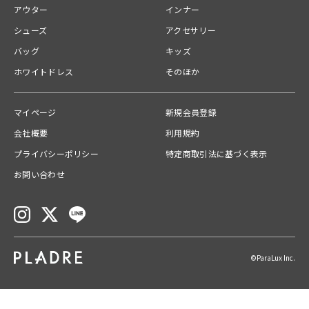
送料
アウター
インナー
【宅急便】配送ごとに600円
シューズ
アクセサリー
ご注文の商品合計金額が￥10,000(税込)以上の場合は、送料無料とな
バッグ
キッズ
ります。
ホワイトドレス
そのほか
お問い合わせ番号
01K5GQEE2EYZDRRWQ45TR4ED1X
マイページ
新規会員登録
品番 ：
50280
会社概要
利用規約
プライバシーポリシー
特定商取引法に基づく表示
お問い合わせ
©ParaLux Inc.