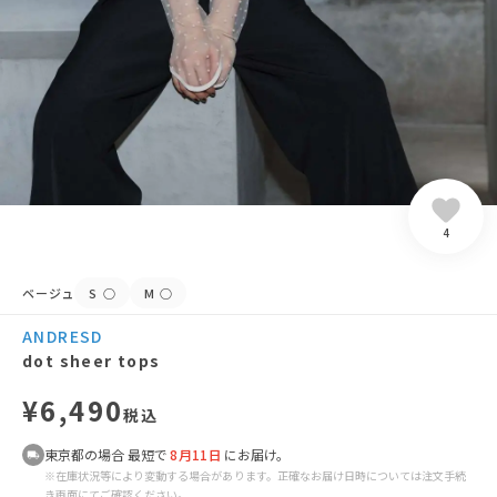
4
ベージュ
S
○
M
○
ANDRESD
dot sheer tops
¥6,490
税込
東京都の場合 最短で
8月11日
にお届け。
※在庫状況等により変動する場合があります。正確なお届け日時については注文手続
き画面にてご確認ください。