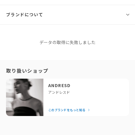
ANDRESD
透け感のあるシアーチュールに、
ブランドについて
サイズ
総丈
バスト
ウエスト
腕まわり
肩幅
ふんわりと浮かぶフロッキードットをあしらったフェミニントップス。
軽やかな素材感がスタイリングに柔らかさを添えつつ、
60cm/63
S
cm（前
85cm
32cm
33cm
パネルラインの切り替えと程よいフィット感で女性らしいシルエットを引
後）
ANDRESD
き立てます。
データの取得に失敗しました
バックには深めに入ったスリットとテープデザインを取り入れ、抜け感の
アンドレスド
63cm/66
ある後ろ姿を演出。
このブランドをもっと知る
M
cm（前
89cm
33cm
34cm
さらに、手の甲までかかる長めの袖口が、モードなアクセントになってい
後）
ます。
「せっかくなら、今っぽくておしゃれなドレスを着たい！」と
取り扱いショップ
※同商品でも生産の過程で個体差が生じる場合があります。
いう方に私たちが全力でおすすめしているのがANDRESDで
シアーな透け感を活かして、オールインワンやキャミワンピースのインナー
す。専属デザイナーが細部までこだわったモードなデザイン
として重ねたり、
ANDRESD
デニムに合わせてカジュアルダウンしたりと、幅広いコーディネートが楽
は、着るだけで一気に垢抜けるとスタッフにも大好評！
アンドレスド
しめる一枚です。
結婚式の後は、お出かけや女子会など日常でもたっぷり着回せ
るのが嬉しいポイント。「それどこの？」と聞かれること間違
Color
このブランドをもっと知る
いなしの、頼れるドレスブランドです。
black / beigeblack / beige
— Editor Nishiyama
Material
ブランドストーリー
本体：ポリエステル100％