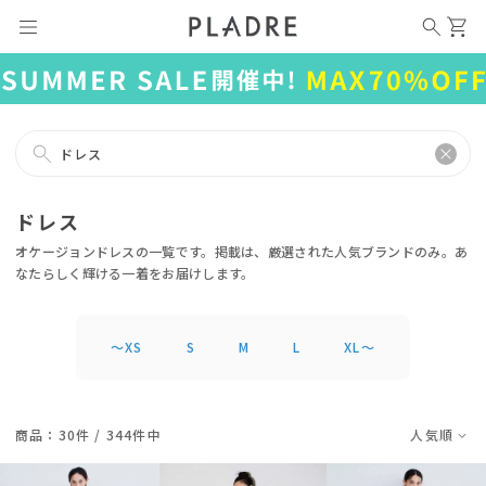
ドレス
ドレス
オケージョンドレスの一覧です。掲載は、厳選された人気ブランドのみ。あ
なたらしく輝ける一着をお届けします。
〜XS
S
M
L
XL〜
商品：30件 / 344件中
人気順