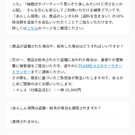
った」「結婚式やパーティーで思いきり楽しみたいけど汚さないか
心配」…そんな方にも安心してご利用いただける補償プランです。
「あんしん保険」は、商品のレンタル料（送料を含まない）の10％
相当額を追加でお支払いいただくことでご加入いただけます。
詳しくは
こちら
のページをご確認ください。
Q
商品が盗難された場合や、紛失した場合はどうすればいいですか？
A
万が一、商品を紛失されたり盗難にあわれた場合は、最寄りの警察
署に被害届をご提出いただき、速やかに
PLADREカスタマーサポー
トセンター
までご連絡ください。
その際も、規定に基づいたご負担金が発生いたしますので、あらか
じめご理解のほどお願いいたします。
・ドレス（付属品含む）：一律 15,000円
Q
あんしん保険は盗難・紛失の場合も適用されますか？
A
適用されません。