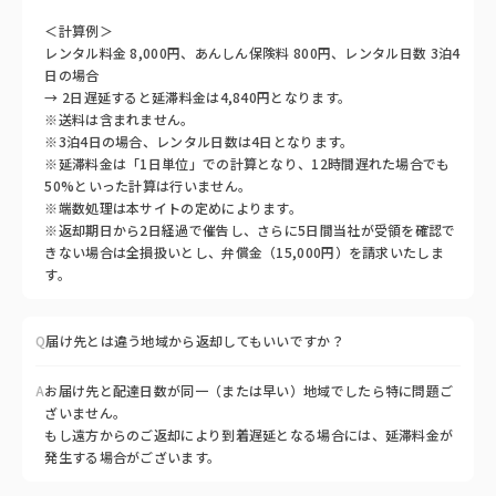
＜計算例＞
レンタル料金 8,000円、あんしん保険料 800円、レンタル日数 3泊4
日の場合
→ 2日遅延すると延滞料金は4,840円となります。
※送料は含まれません。
※3泊4日の場合、レンタル日数は4日となります。
※延滞料金は「1日単位」での計算となり、12時間遅れた場合でも
50%といった計算は行いません。
※端数処理は本サイトの定めによります。
※返却期日から2日経過で催告し、さらに5日間当社が受領を確認で
きない場合は全損扱いとし、弁償金（15,000円）を請求いたしま
す。
Q
届け先とは違う地域から返却してもいいですか？
A
お届け先と配達日数が同一（または早い）地域でしたら特に問題ご
ざいません。
もし遠方からのご返却により到着遅延となる場合には、延滞料金が
発生する場合がございます。