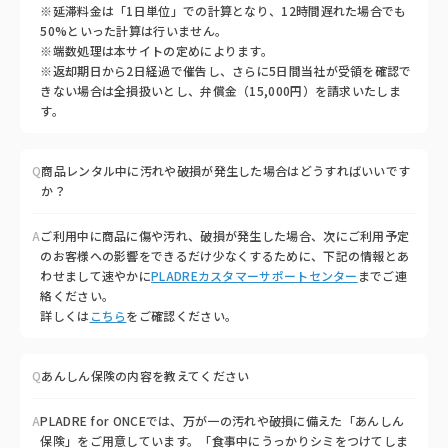
※延滞料金は「1日単位」での計算となり、12時間遅れた場合でも
50%といった計算は行いません。
※端数処理は本サイトの定めによります。
※返却期日から2日経過で催告し、さらに5日間当社が受領を確認で
きない場合は全損扱いとし、弁償金（15,000円）を請求いたしま
す。
Q
商品レンタル中に汚れや破損が発生した場合はどうすればいいです
か？
A
ご利用中に商品に傷や汚れ、破損が発生した場合、次にご利用予定
のお客様への影響をできるだけ少なくするために、下記の情報とあ
わせまして速やかに
PLADREカスタマーサポートセンター
までご連
絡ください。
詳しくは
こちら
をご確認ください。
Q
あんしん保険の内容を教えてください
A
PLADRE for ONCEでは、万が一の汚れや破損に備えた「あんしん
保険」をご用意しています。「食事中にうっかりシミをつけてしま