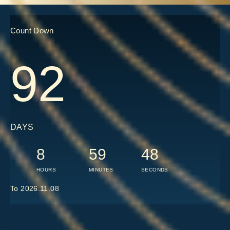
Count Down
92
DAYS
8
59
47
HOURS
MINUTES
SECONDS
To 2026.11.08