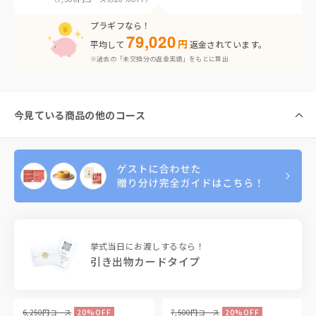
プラギフなら！
79,020
円
平均して
返金されています。
※過去の「未交換分の返金実績」をもとに算出
今見ている商品の他のコース
挙式当日にお渡しするなら！
引き出物カードタイプ
6,250円コース
20%OFF
7,500円コース
20%OFF