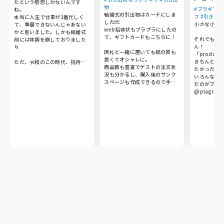
たという感想しかないんです
物
#プラギフ 
ね。

結婚式の引出物はカードにしま
フ #引き出物
本当に人生で仕事が1番忙しく
した💌

小さな小さな
て、準備できないんじゃあない
web招待状もブラプラにしたの
かと思いました。しかも結婚式
で、ギフトカードもこちらに！

それでもこ
前には体調を崩しておりました
ん！

🌀

席札と一緒に置いても紙の質も
『produce 
良くてオシャレに。

きちんと思
ただ、令和のこの時代、招待状
商品数も豊富でゲストの注文状
たかったので
はwebで完結したこと及び引出
況も分かるし、購入後のサンク
いろんなサ
物は二次元コードで用意できた
スページも作成できるので手作
だのがプラギ
ことがめちゃめちゃ助かりまし
り感が気に入りました🐰🤍

@plagif_bra
た。というこでブラプラさんを
子供には代わりに図書カードを
高級感漂う
宣伝しておきます💛紙媒体では
♡

ード✉️

なく、webにしたことによって
祖母や親世代は紙面で見た方が
会場でも場
準備期間を長くとれました🕐

楽しんでもらえると思い、ヒキ
さ、皆さん
タクで後日発送で対応しました
喜び

1番良かったのは、webならでは
🎁

豊富な品数
で皆様から出席の返信にメッセ
帯

ージ入れてもらったり、引出物
少人数の家族婚だったので、ゲ
急な人数変
の引換時に改めてメッセージも
ストに合わせて対応できたのが
方の迅速か
らえたりして嬉しかったです💛
良かったです。
も感謝しており
ありがとうご