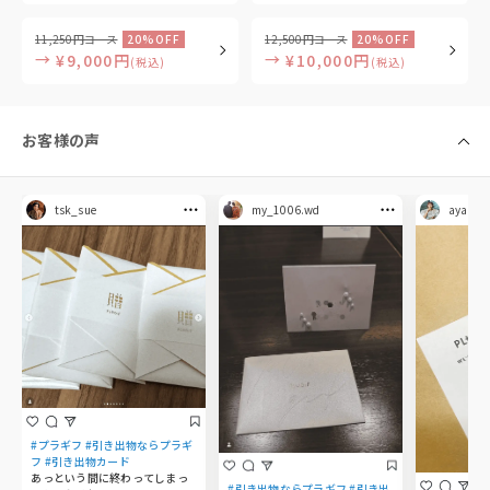
11,250円コース
20%OFF
12,500円コース
20%OFF
→
→
¥9,000円
¥10,000円
(税込)
(税込)
お客様の声
tsk_sue
my_1006.wd
aya.mol
#プラギフ #引き出物ならプラギ
フ #引き出物カード
あっという間に終わってしまっ
#引き出物ならプラギフ #引き出