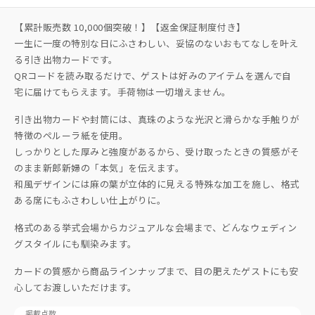
【累計販売数 10,000個突破！】【返金保証制度付き】
一生に一度の特別な日にふさわしい、妥協のないおもてなしを叶え
る引き出物カードです。
QRコードを読み取るだけで、ゲストは好みのアイテムを選んで自
宅に届けてもらえます。手荷物は一切増えません。
引き出物カードや封筒には、真珠のような光沢と滑らかな手触りが
特徴のペルーラ紙を使用。
しっかりとした厚みと強度があるから、受け取ったときの質感がそ
のまま新郎新婦の「本気」を伝えます。
和風デザインには麻の葉が立体的に見える特殊な加工を施し、格式
ある席にもふさわしい仕上がりに。
格式のある挙式会場からカジュアルな会場まで、どんなウェディン
グスタイルにも馴染みます。
カードの質感から商品ラインナップまで、目の肥えたゲストにも安
心してお渡しいただけます。
掲載点数