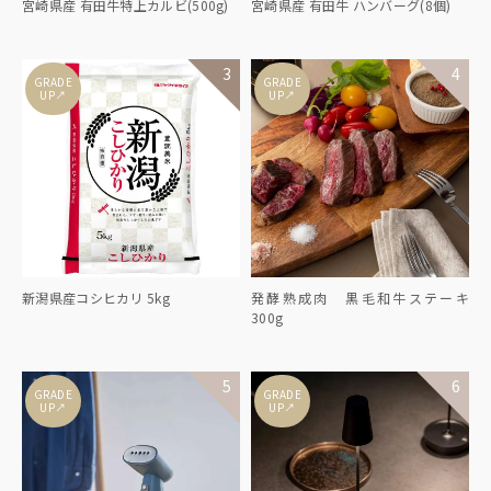
宮崎県産 有田牛特上カルビ(500g)
宮崎県産 有田牛 ハンバーグ(8個)
GRADE
GRADE
↑
↑
UP
UP
新潟県産コシヒカリ 5kg
発酵熟成肉 黒毛和牛ステーキ
300g
GRADE
GRADE
↑
↑
UP
UP