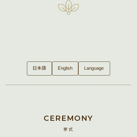
INFORMATION
日本語
English
CEREMONY
挙式