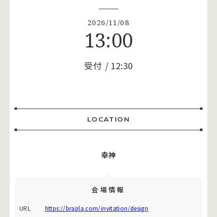
2026/11/08
13:00
受付
12:30
LOCATION
幸神
会場情報
URL
https://brapla.com/invitation/design