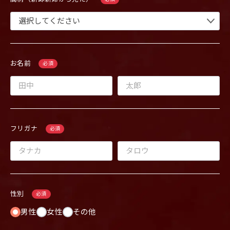
お名前
必須
フリガナ
必須
性別
必須
男性
女性
その他