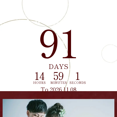
Countdown
91
DAYS
14
58
59
HOURS
MINUTES
SECONDS
To 2026.11.08