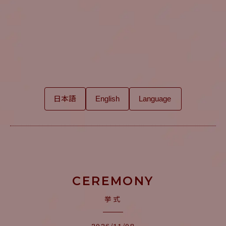
Information
日本語
English
CEREMONY
挙式
2026/11/08