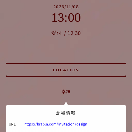
2026/11/08
13:00
受付
12:30
LOCATION
幸神
会場情報
URL
https://brapla.com/invitation/design