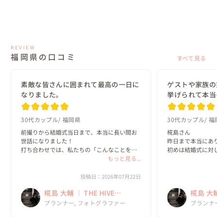
REVIEW
福岡県の口コミ
すべて見る
素敵な皆さんに囲まれて最高の一日に
ゲストや家族の
なりました。
挙げられて本当
30代カップル
福岡県
30代カップル
福
前撮りから結婚式当日まで、本当に長い間お
椛島さん

世話になりました！

昨日まで本当にあり
打ち合わせでは、私たちの「こんなことをし
初めは結婚式に対
てみたい！」という話をすると、「いいです
もっと見る...
ませんでしたが、
ね！」「それやりましょう！」といつも前向
見て結婚式を挙げ
きに受け止めてくださって、一緒に結婚式を
心から思いました！
投稿日：2026年07月22日
作っていく時間がとても楽しかっ...
担当が椛島さんじ
椛島 大輔 ｜ THE HIVE
椛島 大輔 
を作れたか分かりませ
WEDDING
WEDDI
プランナー, フォトグラファー
プランナ