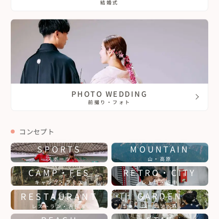
結婚式
PHOTO WEDDING
前撮り・フォト
コンセプト
SPORTS
MOUNTAIN
スポーツ
山・高原
CAMP・FES
RETRO・CITY
キャンプ・フェス
レトロ・街中
RESTAURANT
GARDEN
ガーデン・森
レストラン・古民家