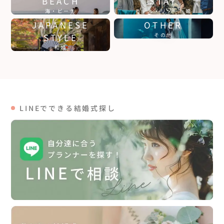
BEACH
STAY
海・ビーチ
ホテル・リゾート婚
JAPANESE
OTHER
STYLE
その他
和婚
LINEでできる結婚式探し