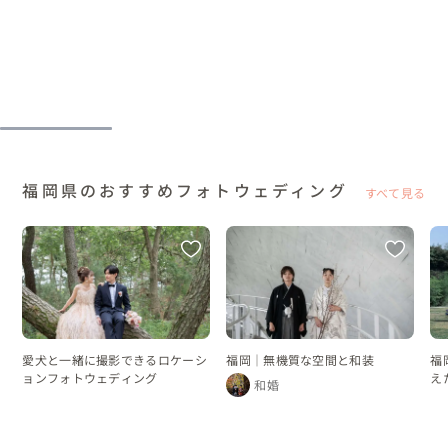
福岡県のおすすめフォトウェディング
すべて見る
愛犬と一緒に撮影できるロケーシ
福岡｜無機質な空間と和装
福
ョンフォトウェディング
え
和婚
ン