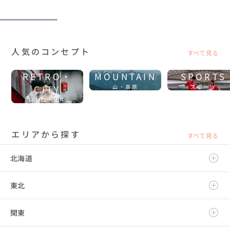
人気のコンセプト
すべて見る
RETRO・
MOUNTAIN
SPORTS
CITY
山・高原
スポーツ
レトロ・街中
エリアから探す
すべて見る
北海道
東北
北海道
関東
青森県