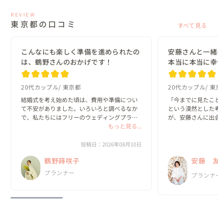
REVIEW
東京都の口コミ
すべて見る
こんなにも楽しく準備を進められたの
安藤さんと一緒
は、鶴野さんのおかげです！
本当に本当に幸
20代カップル
東京都
20代カップル
東
結婚式を考え始めた頃は、費用や準備につい
「今までに見たこ
て不安がありました。いろいろと調べるなか
という漠然とした
で、私たちにはフリーのウェディングプラン
が、安藤さんに出
ナーさんが合いそうだと思い、鶴野さんにお
もっと見る...
な一日にしたいの
願いしました。最初にお会いしたときからと
っていきました。

ても話しやすく、私たちに合った提案をして
投稿日：2026年08月10日
くださった...
何より嬉しかった
鶴野蒔咲子
安藤 
ったことを、安藤さ
プランナー
プランナ