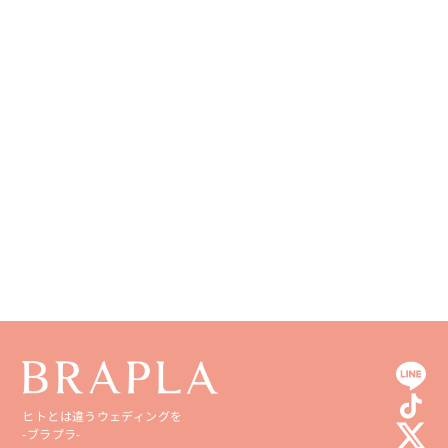
徳島県
大分県
香川県
宮崎県
愛媛県
鹿児島県
高知県
沖縄県
ヒトとは違うウェディングを
-ブラプラ-