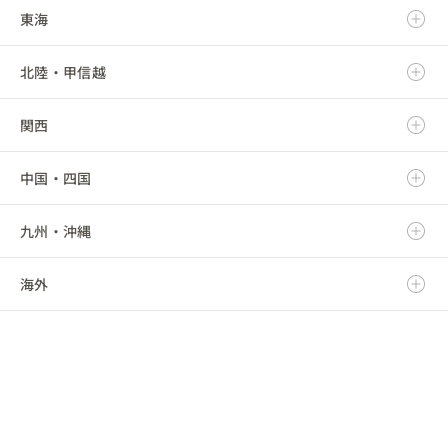
東海
岩手県
茨城県
北陸・甲信越
宮城県
栃木県
岐阜県
関西
秋田県
群馬県
静岡県
新潟県
中国・四国
山形県
埼玉県
愛知県
富山県
滋賀県
九州・沖縄
福島県
千葉県
三重県
石川県
京都府
鳥取県
海外
東京都
福井県
大阪府
島根県
福岡県
神奈川県
山梨県
兵庫県
岡山県
佐賀県
海外
長野県
奈良県
広島県
長崎県
和歌山県
山口県
熊本県