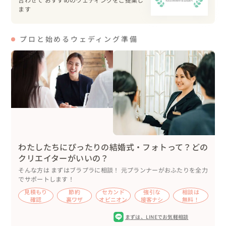
ます
プロと始めるウェディング準備
わたしたちにぴったりの結婚式・フォトって？どの
クリエイターがいいの？
そんな方は まずはブラプラに相談！ 元プランナーがおふたりを全力
でサポートします！
見積もり
節約
セカンド
強引な
相談は
確認
裏ワザ
オピニオン
接客ナシ
無料！
まずは、
LINEでお気軽相談