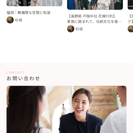
福岡｜無機質な空間と和装
【長野県 戸隠中社 花嫁行列】
【
和婚
家族に囲まれて、伝統文化を復活
グ
させた花嫁行列
れ
和婚
CONTACT
お問い合わせ