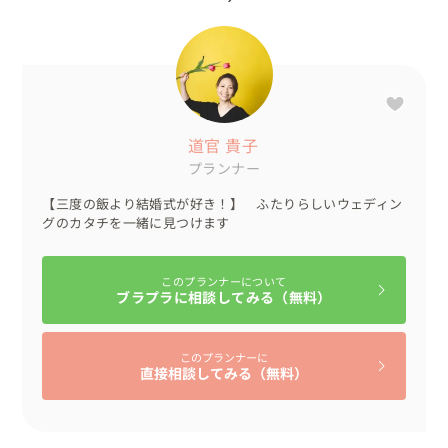
じられないように、フラッグを飾るなどコーディネートし
ました。

お衣装の手配もこちらでさせていただきました。

ウェディングドレスもカラードレスも、サイズオーダーで
道官 貴子
作成しました。

プランナー
予算を抑えながらも、サイズぴったりでオリジナル感ある
ドレスのご準備をさせていただきます👗

【三度の飯より結婚式が好き！】 ふたりらしいウェディン
グのカタチを一緒に見つけます
💍タイムスケジュール

このプランナーについて
ブラプラに相談してみる（無料）
11:00　自宅でお仕度

12:00　撮影場所へ車で移動　

12:30　海岸沿いで写真撮影２ヶ所（高架下・並木道）

このプランナーに
14:00　金沢港へ移動　

直接相談してみる（無料）
15:00　金沢港内で写真撮影

16:30　受付開始

17:00　披露宴内人前式と披露宴
