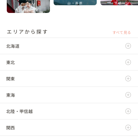
CITY
山・高原
スポーツ
レトロ・街中
エリアから探す
すべて見る
北海道
東北
北海道
関東
青森県
東海
岩手県
茨城県
北陸・甲信越
宮城県
栃木県
岐阜県
関西
秋田県
群馬県
静岡県
新潟県