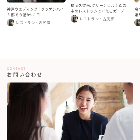
福岡久留米/グリーンヒル｜森の
神戸ウエディング | グッゲンハイ
余
中のレストランで叶えるガーデン
ム邸での温かい1日
譲
ウェディング
レストラン・古民家
レ
レストラン・古民家
CONTACT
お問い合わせ