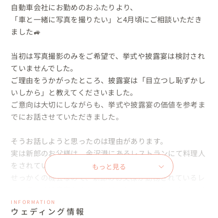
自動車会社にお勤めのおふたりより、

「車と一緒に写真を撮りたい」と4月頃にご相談いただき
ました🚙

当初は写真撮影のみをご希望で、挙式や披露宴は検討され
ていませんでした。

ご理由をうかがったところ、披露宴は「目立つし恥ずかし
いしから」と教えてくださいました。

ご意向は大切にしながらも、挙式や披露宴の価値を参考ま
でにお話させていただきました。

そうお話しようと思ったのは理由があります。

実は新郎のお父様は、金沢港にあるレストランにて料理人
をされています。

もっと見る
せっかくの機会なので、新郎のお父様が勤務されているレ
ストランで披露宴をすることは、おふたりにとっても、ご
家族にとっても、素敵な思い出になるのではとご提案させ
INFORMATION
ウェディング情報
ていただきました。
