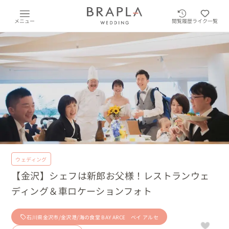
メニュー
閲覧履歴
ライク一覧
ウェディング
【金沢】シェフは新郎お父様！レストランウェ
ディング＆車ロケーションフォト
石川県金沢市/金沢港/海の食堂 BAY ARCE ベイ アルセ