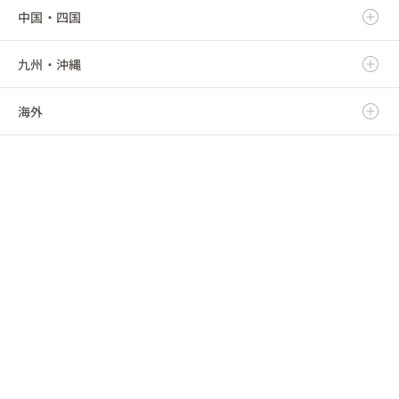
中国・四国
山形県
埼玉県
愛知県
富山県
滋賀県
九州・沖縄
福島県
千葉県
三重県
石川県
京都府
鳥取県
海外
東京都
福井県
大阪府
島根県
福岡県
神奈川県
山梨県
兵庫県
岡山県
佐賀県
海外
長野県
奈良県
広島県
長崎県
和歌山県
山口県
熊本県
徳島県
大分県
香川県
宮崎県
愛媛県
鹿児島県