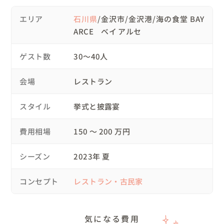
エリア
石川県
/金沢市/金沢港/海の食堂 BAY
検討された結果、おふたりは挙式・披露宴の開催を決断さ
ARCE ベイ アルセ
れました✨

もちろん場所はお父様が勤務されているレストランにて！

ゲスト数
30〜40人
会場
レストラン
💍おふたりからのリクエスト

・愛車と海での撮影をご希望でしたが、当日はあいにくの
スタイル
挙式と披露宴
雨天だったので、海岸沿いの高架下で撮影🚗

高架下の配色もあって、モードでかっこいい雰囲気の写真
費用相場
150 〜 200 万円
が残せました。

雨も上がり、自然に囲まれた並木道での撮影もさせていた
シーズン
2023年 夏
だきました🌈

コンセプト
レストラン・古民家
・予算を考慮して、ロケーション撮影は披露宴当日に実施
しました。

気になる費用
・「目立つのは恥ずかしい」という理由で結婚式を検討さ