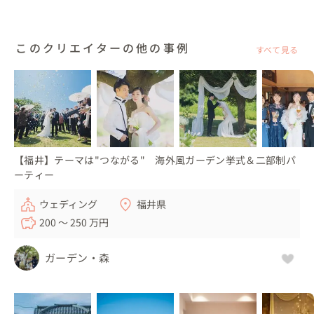
19:30　お開き

このクリエイターの他の事例
すべて見る
結婚式直後、おふたりから「結婚式をやって本当によかっ
たです！！」とお言葉をいただきました💐

💍こんな人におすすめ

・結婚式のスタイルを迷っている方や、自分たちに合った
結婚式が分からないという方

【福井】テーマは"つながる" 海外風ガーデン挙式＆二部制パ
ーティー
・親しい人だけを招待して少人数で盛り上がりたい方

・オリジナルウェディングをしたいけど予算が心配な方

ウェディング
福井県
200 〜 250 万円
結婚式のカタチに、必ず決まったカタチはないと考えてい
ます。

ガーデン・森
０（ゼロ）から創りあげることが好きで、おふたりらしい
唯一無二のウェディングをお創りしています。

時間や場所、そして感謝を伝える方法など、おふたりらし