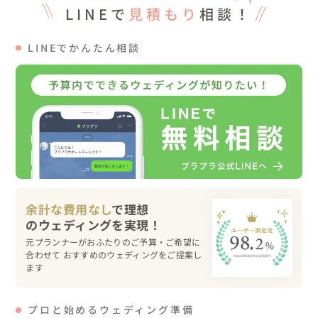
LINEで
見積もり
相談！
れていなかったので、挙式はレストランにて、披露宴の中
で人前式を行うというスタイルにしました。そのためアッ
LINEでかんたん相談
トホームな雰囲気にて開催することができました。

・披露宴では、主にお食事を楽しんでいただきながら、お
ふたりに関するクイズ大会をしたり、ゲストと触れ合いな
がら過ごせる演出を組み込みました。

💍大切にしたことやコンセプト

レストランでの開催が決定した後、新郎様のお父様ともお
余計な費用なし
で理想
話をさせていただき、

『ここでするからこそ、精いっぱいもてなしたい！』とい
元プランナーがおふたりのご予算・ご希望に
うお気持ちを、沢山伺うことができました。

合わせて おすすめのウェディングをご提案し
ます
披露宴の最初には、

シェフの挨拶として、お父様考案の本日のメニューを、お
プロと始めるウェディング準備
父様ご自身から紹介していただきました🎤
