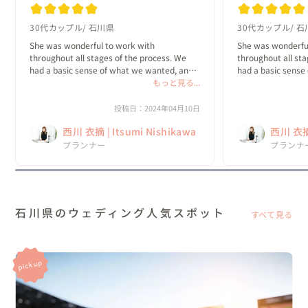
wedding!
wedding!
30代カップル
石川県
30代カップル
石
She was wonderful to work with 
She was wonderful
throughout all stages of the process. We 
throughout all sta
had a basic sense of what we wanted, and 
had a basic sense
Itsumi helped us develop a plan that was 
もっと見る...
Itsumi helped us d
true to our original vision but also included 
true to our origina
so many specific details that we never 
so many specific d
投稿日：2024年04月10日
would have...
would have...
西川 衣摘 | Itsumi Nishikawa
西川 衣摘 
プランナー
プランナ
石川県のウェディング人気スポット
すべて見る