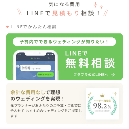
気になる費用
LINEで
見積もり
相談！
💍挙式

大きなツリーをメインにして、ガーデンでの人前挙式を行
LINEでかんたん相談
いました。

挙式の前にはファミリーミートを行い、家族へ感謝の気持
ちを伝えました。

挙式では、新婦様が好きなお花の「カラー」を使用してダ
ーズンカラーのお花の演出をしたり、メッセージをもらっ
たり、一斉フラワーシャワーをしたり。

大切な人たちとのつながりを感じられる、笑顔いっぱいの
温かい雰囲気に包まれました。

余計な費用なし
で理想
💍アフターパーティー

元プランナーがおふたりのご予算・ご希望に
アフターパーティーは、挙式会場からすぐ近くの、古民家
合わせて おすすめのウェディングをご提案し
風フレンチレストランにて開催🍽️

ます
新郎新婦のご紹介はご友人からいただき、会場が笑いに包