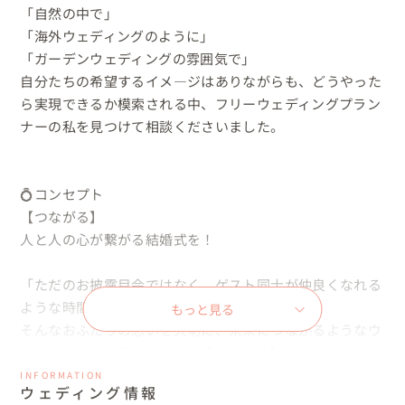
「自然の中で」

「海外ウェディングのように」

「ガーデンウェディングの雰囲気で」

自分たちの希望するイメ―ジはありながらも、どうやった
ら実現できるか模索される中、フリーウェディングプラン
ナーの私を見つけて相談くださいました。

💍コンセプト

【つながる】

人と人の心が繋がる結婚式を！

「ただのお披露目会ではなく、ゲスト同士が仲良くなれる
ような時間にしたい。」

もっと見る
そんなおふたりの想いを大切に、未来につながるようなウ
ェディングの実現を目指し、【つながる】をコンセプトに
会場探しからスタートしました。

INFORMATION
ウェディング情報