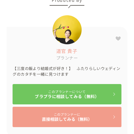
💍ナイトパーティー

披露宴お開き後、ナイトパーティーを近くのコーヒー専門
店にて開催。

ご友人を中心に新たにゲストを招待し、DJを用意したり、
ダンスパーティーをしたり、日中とはがらっと雰囲気を変
道官 貴子
えてパーティーを行いました。

プランナー
ゲストからは「こんな楽しい結婚式は初めてだったよ！」

【三度の飯より結婚式が好き！】 ふたりらしいウェディン
おふたりからは「このチームに頼んでよかった」「今度は
グのカタチを一緒に見つけます
ゲストで参加したい！！」

と嬉しいお言葉をいただきました。

このプランナーについて
ブラプラに相談してみる（無料）
実は、今回のご縁で新婦様のご友人からウェディングのご
依頼をいただき、次はゲストとしての新婦様にお会いでき
このプランナーに
るのが楽しみです♡

直接相談してみる（無料）