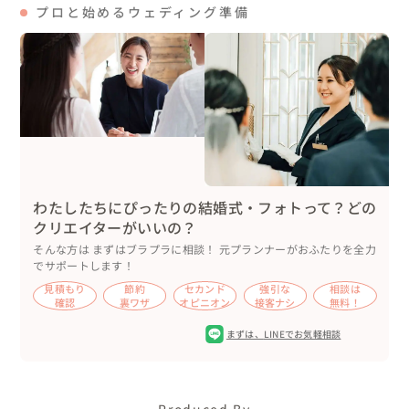
プロと始めるウェディング準備
まれる場面もありました。

また、余興として子供のころから習っていたフルートを演
奏された新婦様♪

幼少期にお母様に買ってもらって始めたフルートの音色が
鳴り響き、お母様も感動されていました。

他にも「つながる」を意識して、ギフトマルシェを開催し
たり、

3年後のふたりへ、タイムカプセルにしてメッセージをゲ
わたしたちにぴったりの結婚式・フォトって？どの
スト全員にいただきました📪

クリエイターがいいの？
そんな方は まずはブラプラに相談！ 元プランナーがおふたりを全力
でサポートします！
見積もり
節約
セカンド
強引な
相談は
自分たちのことを知ってもらう。

確認
裏ワザ
オピニオン
接客ナシ
無料！
そして、大切なゲストをゲストに知ってもらう。

まずは、
LINEでお気軽相談
ゲスト同士が思わず会話しちゃうような。

ふたりとゲストがふれあいながら、ゲスト同士も仲良くな
るウェディングを実現。

Produced By