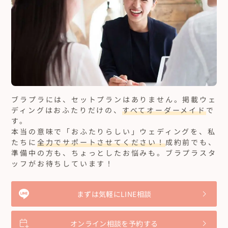
ブラプラには、セットプランはありません。
掲載ウェ
ディングはおふたりだけの、
すべてオーダーメイド
で
す。
本当の意味で「おふたりらしい」ウェディングを、私
たちに
全力でサポートさせてください！
成約前でも、
準備中の方も、ちょっとしたお悩みも。ブラプラスタ
ッフがお待ちしています！
まずは気軽にLINE相談
オンライン相談を予約する