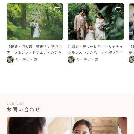
沖縄ガーデンセレモニー＆ナチュ
【茨城・海＆森】贅沢２カ所でロ
【
ラルレストランパーティ＠ファミ
ケーションフォトウェディング＊
森
リーウェディング
ガーデン・森
ガーデン・森
CONTACT
お問い合わせ