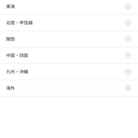
東海
岩手県
茨城県
北陸・甲信越
宮城県
栃木県
岐阜県
関西
秋田県
群馬県
静岡県
新潟県
中国・四国
山形県
埼玉県
愛知県
富山県
滋賀県
九州・沖縄
福島県
千葉県
三重県
石川県
京都府
鳥取県
海外
東京都
福井県
大阪府
島根県
福岡県
神奈川県
山梨県
兵庫県
岡山県
佐賀県
海外
長野県
奈良県
広島県
長崎県
和歌山県
山口県
熊本県