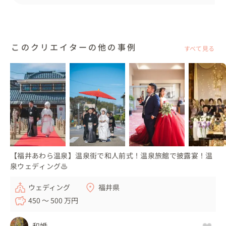
💍こんな人におすすめ

・海外ウェディングの雰囲気を身近なエリアで実現された
い方

このクリエイターの他の事例
すべて見る
・空間コーディネートにこだわりたい方

・少人数で盛り上がるか心配な方

・北陸・中部・関西地方でフリープランナーを探している
方

・自分たちに合った結婚式が分からないのでとりあえず相
談したい！という方

結婚式のカタチに、必ず決まったカタチはないと考えてい
ます。

【福井あわら温泉】温泉街で和人前式！温泉旅館で披露宴！温
０（ゼロ）から創りあげることが好きで、おふたりらしい
泉ウェディング♨
唯一無二のウェディングをお創りしています。

ウェディング
福井県
450 〜 500 万円
時間や場所、そして感謝を伝える方法など、おふたりらし
いカタチを一緒に見つけ、結婚式を一緒に創り上げていき
和婚