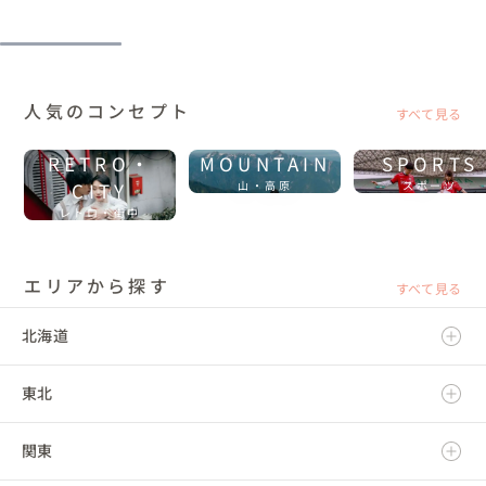
人気のコンセプト
すべて見る
RETRO・
MOUNTAIN
SPORTS
CITY
山・高原
スポーツ
レトロ・街中
エリアから探す
すべて見る
北海道
東北
北海道
関東
青森県