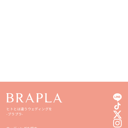
徳島県
大分県
香川県
宮崎県
愛媛県
鹿児島県
高知県
沖縄県
ヒトとは違うウェディングを
-ブラプラ-