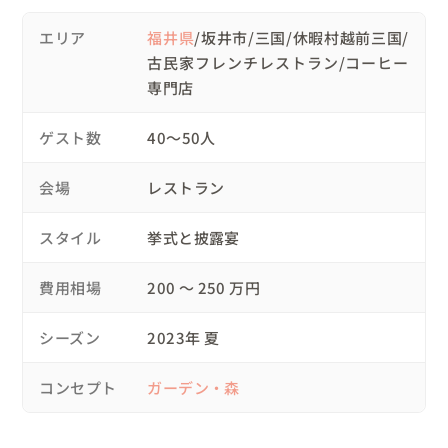
・海外ウェディング風にガーデン挙式を実現できるところ

エリア
福井県
/坂井市/三国/休暇村越前三国/
・移動も少なくパーティーを開催できるおしゃれな場所

古民家フレンチレストラン/コーヒー
それが実現できそうな場所を一緒に探し決定しました✨

専門店
また、せっかく来てくださるゲストとふれあえる時間を少
ゲスト数
40〜50人
しでも長く作るために、

今回は、写真撮影＋挙式＋二部制パーティーを開催するこ
会場
レストラン
とにしました。

スタイル
挙式と披露宴
💍タイムスケジュール

09:00　レストランでお仕度👰

費用相場
200 〜 250 万円
11:00　写真撮影・ファミリーミート

13:00　挙式会場に移動してガーデン人前式🍃

シーズン
2023年 夏
14:00　パーティー会場に移動してアフターパーティー

16:30　アフターパーティお開き

コンセプト
ガーデン・森
ーお色直しー

18:00　ご友人さまとナイトパーティー💃

20:00　お開き
