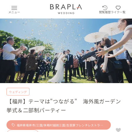
メニュー
閲覧履歴
ライク一覧
ウェディング
【福井】テーマは"つながる" 海外風ガーデン
挙式＆二部制パーティー
福井県坂井市/三国/休暇村越前三国/古民家フレンチレストラン/
コーヒー専門店