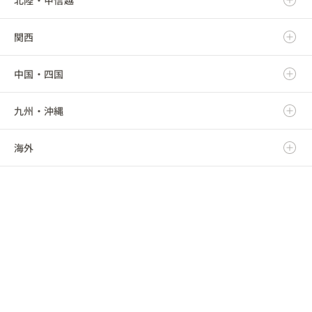
関西
秋田県
群馬県
静岡県
新潟県
中国・四国
山形県
埼玉県
愛知県
富山県
滋賀県
九州・沖縄
福島県
千葉県
三重県
石川県
京都府
鳥取県
海外
東京都
福井県
大阪府
島根県
福岡県
神奈川県
山梨県
兵庫県
岡山県
佐賀県
海外
長野県
奈良県
広島県
長崎県
和歌山県
山口県
熊本県
徳島県
大分県