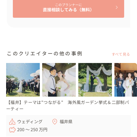
新郎新婦様の新しい旅の一歩のお手伝いをできたこと

このプランナーに
心より感謝しています!

直接相談してみる（無料）
👆こんな人におすすめ！

・自然の中でアットホームなウェデングに興味のある方

・全員参加型のウェディングをしたい方

・限られた時間の中で行う結婚式ではなく、

このクリエイターの他の事例
すべて見る
１日をフル活用してロケーション撮影も結婚式も楽しみた
い方

なんとなくしたいイメージはあるけど、どう手配したらい
いのか、どこでしたらいいのか、

悩まれている方は、ぜひお気軽にご相談くださいね。

大切な想いを大切にして、一つずつ一緒にカタチにしてい
【福井】テーマは"つながる" 海外風ガーデン挙式＆二部制パ
ーティー
きましょう✨
ウェディング
福井県
200 〜 250 万円