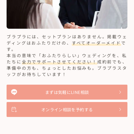
ブラプラには、セットプランはありません。
掲載ウェ
ディングはおふたりだけの、
すべてオーダーメイド
で
す。
本当の意味で「おふたりらしい」ウェディングを、私
たちに
全力でサポートさせてください！
成約前でも、
準備中の方も、ちょっとしたお悩みも。ブラプラスタ
ッフがお待ちしています！
まずは気軽にLINE相談
オンライン相談を予約する