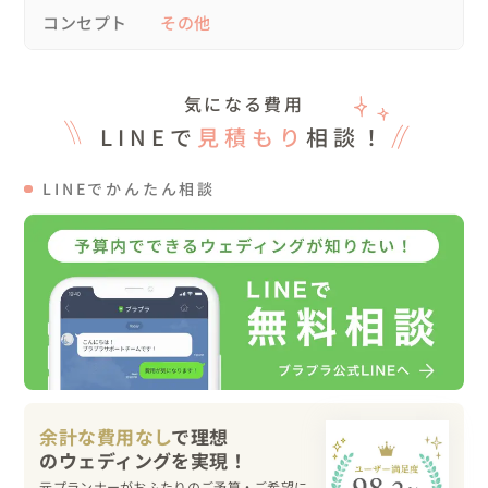
コンセプト
その他
友人達に協力してもらい、公開サプライズプロポーズをし
たので、

思い出の場所で写真撮影がしたい📷✨

気になる費用
LINEで
見積もり
相談！
■骨付きの大きなお肉を使用したい（入刀したい）🍖✨

LINEでかんたん相談
■新郎新婦様の「好き」をいっぱい詰め込む💖

👉当日の様子

結婚式は「ルポの森」で行いました💍

自然の中での人前式では、ご両家お母様からの”はなむけ
の言葉”をもらい、

お母様からの心のこもったあたたかい言葉に、

涙がこぼれます💧

挙式の最後にはフラワーシャワーのサプライズ✨

余計な費用なし
で理想
披露宴は、金木犀の乾杯酒でスタート！

元プランナーがおふたりのご予算・ご希望に