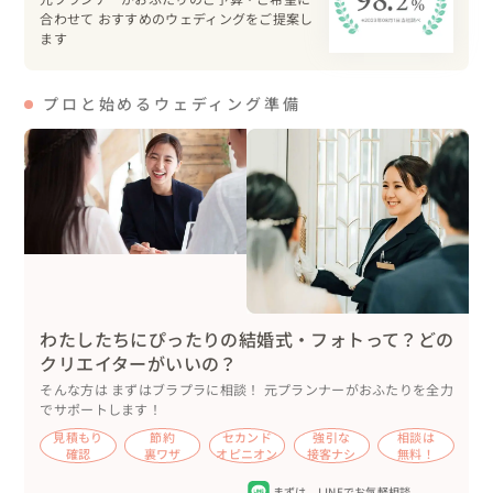
地元の野菜やジビエ料理でゲストをおもてなしします🍴

合わせて おすすめのウェディングをご提案し
ます
新郎様の夢だった

大きな骨付き肉でのお肉カットとファーストバイト！

プロと始めるウェディング準備
新婦様へのバースデーサプライズもあり、

皆でお祝いの歌を歌い、ケーキカットも行いました🎂

コーディネートは、グリーンとタンポポをメインに

ナチュラルな雰囲気に🌱

タンポポは新郎様の亡くなったお父様が研究していた思い
入れのあるお花。

お父様もタンポポと一緒に見守っていてくれたと思いま
す。

わたしたちにぴったりの結婚式・フォトって？どの
クリエイターがいいの？
新郎様の好きな”ロードバイク”と新婦様の好きな”パン
そんな方は まずはブラプラに相談！ 元プランナーがおふたりを全力
でサポートします！
ダ”を合わせて、

見積もり
節約
セカンド
強引な
相談は
マスコットキャラクターを作成🐼🚲

確認
裏ワザ
オピニオン
接客ナシ
無料！
引出物バックやペーパーアイテムなど、

まずは、
LINEでお気軽相談