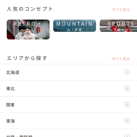
人気のコンセプト
すべて見る
RETRO・
MOUNTAIN
SPORTS
CITY
山・高原
スポーツ
レトロ・街中
エリアから探す
すべて見る
北海道
東北
北海道
関東
青森県
東海
岩手県
茨城県
北陸・甲信越
宮城県
栃木県
岐阜県