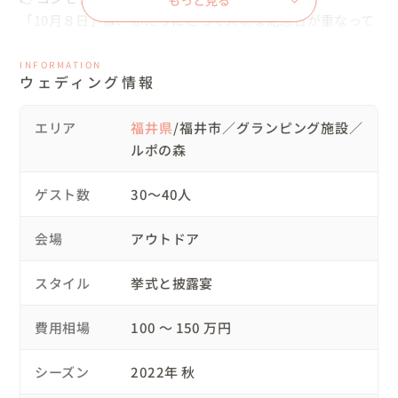
もっと見る
「10月８日」は、ふたりにとって大切な記念日が重なって
いる日。

新婦様の誕生日、プロポーズ記念日…なので、

INFORMATION
ウェディング情報
結婚式も10月８日に行い、さらに記念となる特別な日にし
たい！

エリア
福井県
/福井市／グランピング施設／
という想いから

ルポの森
コンセプトは

想い出の場所を巡り、新たに想い出の場所をつくっていく

ゲスト数
30〜40人
”ウェディングトリップ”にしました💒

ゲストの皆様にも”日常では味わえないような”特別な１日
会場
アウトドア
を

楽しんでいただけるように想いを込めて…♡

スタイル
挙式と披露宴
👉リクエスト

費用相場
100 〜 150 万円
■森の中で結婚式がしたい🌳✨

シーズン
2022年 秋
■ふたりのプロポーズ記念日と同じ2021/10/8にOPENし
た道の駅で
