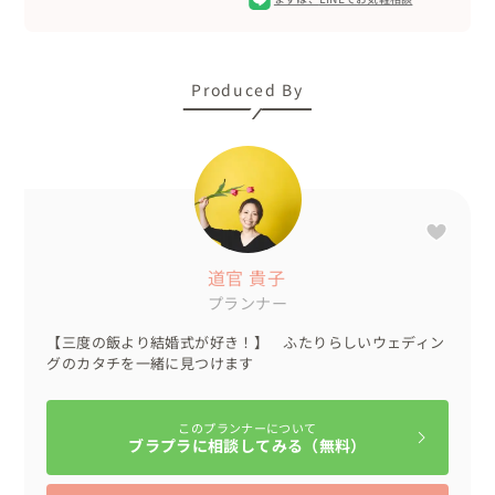
いろんなところに登場させました！

👉当日のスケジュール

08：00　お支度スタート

Produced By
09：30　道の駅でプロポーズシーンを再現した写真撮影

10：00　グランピング施設へ移動

10：40　衣装チェンジ

11：30　リハーサル

12：00　挙式

13：00　披露宴

道官 貴子
14：00　お色直し

プランナー
15：30　おひらき

【三度の飯より結婚式が好き！】 ふたりらしいウェディン
想い出の場所である道の駅での写真撮影から１日がスター
グのカタチを一緒に見つけます
ト！

森に囲まれたグランピング施設での結婚式は、

このプランナーについて
ブラプラに相談してみる（無料）
ゲストの楽しい時間とともに新しい想い出の場所が増えま
した。
