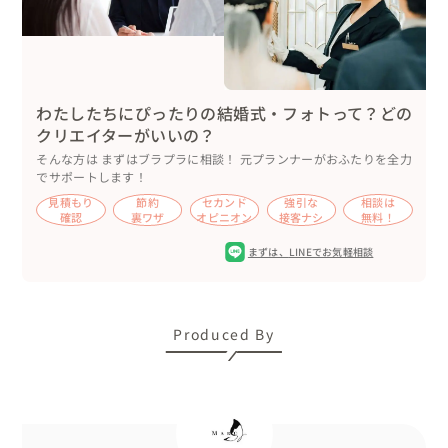
・美しい大自然の中で撮影したい

・おしゃれな写真を撮りたいけどよくわからないのでおす
すめスポットで撮影してほしい

わたしたちにぴったりの結婚式・フォトって？どの
カジュアル・レトロなテイストの撮影を得意としていま
クリエイターがいいの？
す！

そんな方は まずはブラプラに相談！ 元プランナーがおふたりを全力
自分のイメージする世界観を共有しながら、みなさんの思
でサポートします！
い出の写真を撮影したいと思っています✨

見積もり
節約
セカンド
強引な
相談は
確認
裏ワザ
オピニオン
接客ナシ
無料！
また、おふたりに寄り添いながら、瞬間の表情を大切に撮
影することを心がけています😊

まずは、
LINEでお気軽相談
宮古島での撮影を知り尽くした私に、安心してお任せくだ
さい✨
Produced By