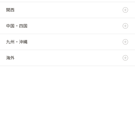
関西
秋田県
群馬県
静岡県
新潟県
中国・四国
山形県
埼玉県
愛知県
富山県
滋賀県
九州・沖縄
福島県
千葉県
三重県
石川県
京都府
鳥取県
海外
東京都
福井県
大阪府
島根県
福岡県
神奈川県
山梨県
兵庫県
岡山県
佐賀県
海外
長野県
奈良県
広島県
長崎県
和歌山県
山口県
熊本県
徳島県
大分県