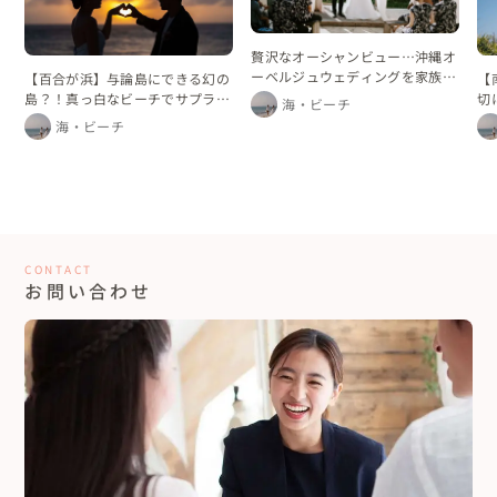
贅沢なオーシャンビュー…沖縄オ
ーベルジュウェディングを家族と
【百合が浜】与論島にできる幻の
【
ともに過ごした二泊三日
島？！真っ白なビーチでサプライ
切
海・ビーチ
ズセカンドプロポーズ♡
海・ビーチ
CONTACT
お問い合わせ