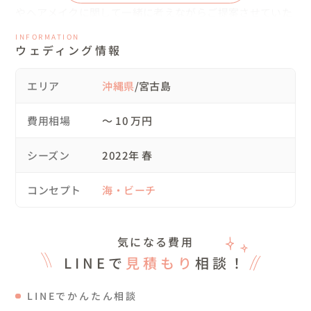
やヘアメイクに関して一緒に考えながらご提案させていた
だきます。

INFORMATION
ウェディング情報
🌴ご準備されたもの

衣装・ブーケはお持ち込みされました。ヘアメイクさんも
エリア
沖縄県
/宮古島
ご自身で探されました👰

サングラス等の小物は私の私物で、撮影中は持ち歩いてい
費用相場
〜 10 万円
ます👍

シーズン
2022年 春
🌴タイムスケジュール

09:00 お支度後、集合し車で移動🚗

コンセプト
海・ビーチ
09:40 人気の道路での撮影✨

11:30 来間島での撮影🐳

14:30 撮影終了📸　

気になる費用
LINEで
見積もり
相談！
🌴当日のご様子

はじめは「写真撮影はあまり慣れていないんです！」とお
LINEでかんたん相談
っしゃっていましたが、宮古島の美しい景色や穏やかな空