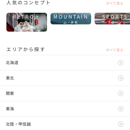
人気のコンセプト
すべて見る
RETRO・
MOUNTAIN
SPORTS
CITY
山・高原
スポーツ
レトロ・街中
エリアから探す
すべて見る
北海道
東北
北海道
関東
青森県
東海
岩手県
茨城県
北陸・甲信越
宮城県
栃木県
岐阜県