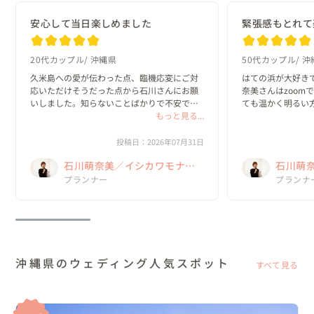
安心して当日楽しめました
緊張感もとれて
20代カップル
沖縄県
50代カップル
沖
久米島への愛が伝わった点、臨機応変にご対
はての浜が大好き
応いただけそうだった点から石川さんにお願
奈美さんはzoom
いしました。知らないことばかりで不安でし
ても温かく明るい
たが、丁寧に回答してくださり安心して当日
もっと見る...
た✨梅雨明けと同
を迎えることができました。風は強かったで
に楽しかったです
すが、なんとかお天気にも恵まれて素敵な思
敵に仕上げてくださ
投稿日：2026年07月31日
い出になり...
萌奈美さんから...
石川萌奈美／イシカワモナ
石川萌
ミ Kume La Chic クメラシッ
プランナー
ミ Kum
プランナ
ク
ク
沖縄県のウェディング人気スポット
すべて見る