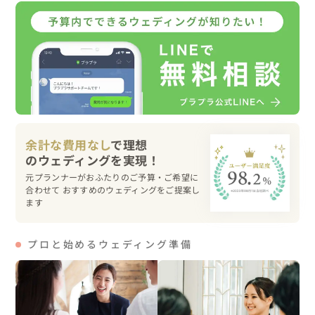
気に、おふたりも少しずつリラックスしていかれました🌈

撮影中に、偶然にもヤギの群れをお散歩させている宮古島
の方に遭遇！

「一緒に撮影させていただけませんか？」とお願いしたと
ころ、快諾してくださり、ヤギをおふたりの元へ連れてい
ってくださいました！

予想外の出来事でしたが、かわいらしいヤギたちにおふた
りも大喜び💓

余計な費用なし
で理想
その後も、サングラスをかけてもらったり、ベールを被っ
ていただいたり、さまざまなポーズをご提案✨

元プランナーがおふたりのご予算・ご希望に
大好きな宮古島での前撮り撮影を、心から楽しまれている
合わせて おすすめのウェディングをご提案し
ます
お姿がとても印象的で、その自然な様子をたくさん撮影さ
せていただきました😊

プロと始めるウェディング準備
🌴こんな人にオススメ

・海外風でおしゃれな前撮りを撮りたい

・カジュアルで自然体なふたりを残したい
