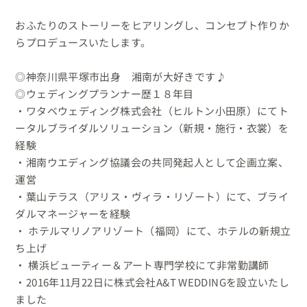
おふたりのストーリーをヒアリングし、コンセプト作りか
らプロデュースいたします。

◎神奈川県平塚市出身　湘南が大好きです♪

◎ウェディングプランナー歴１８年目

・ワタベウェディング株式会社（ヒルトン小田原）にてト
ータルブライダルソリューション（新規・施行・衣裳）を
経験

・湘南ウエディング協議会の共同発起人として企画立案、
運営

・葉山テラス（アリス・ヴィラ・リゾート）にて、ブライ
ダルマネージャーを経験

・ ホテルマリノアリゾート（福岡）にて、ホテルの新規立
ち上げ

・ 横浜ビューティー＆アート専門学校‎にて非常勤講師

・2016年11月22日に株式会社A&T WEDDINGを設立いたし
ました
