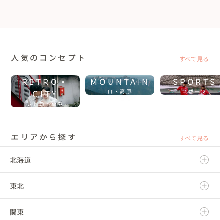
人気のコンセプト
すべて見る
RETRO・
MOUNTAIN
SPORTS
CITY
山・高原
スポーツ
レトロ・街中
エリアから探す
すべて見る
北海道
東北
北海道
関東
青森県