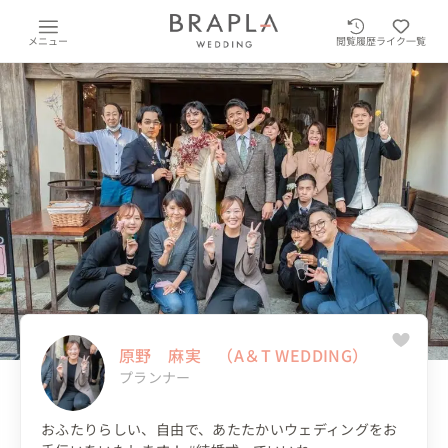
メニュー
閲覧履歴
ライク一覧
原野 麻実 （A＆T WEDDING）
プランナー
おふたりらしい、自由で、あたたかいウェディングをお