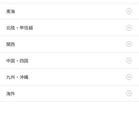
東海
岩手県
茨城県
北陸・甲信越
宮城県
栃木県
岐阜県
関西
秋田県
群馬県
静岡県
新潟県
中国・四国
山形県
埼玉県
愛知県
富山県
滋賀県
九州・沖縄
福島県
千葉県
三重県
石川県
京都府
鳥取県
海外
東京都
福井県
大阪府
島根県
福岡県
神奈川県
山梨県
兵庫県
岡山県
佐賀県
海外
長野県
奈良県
広島県
長崎県