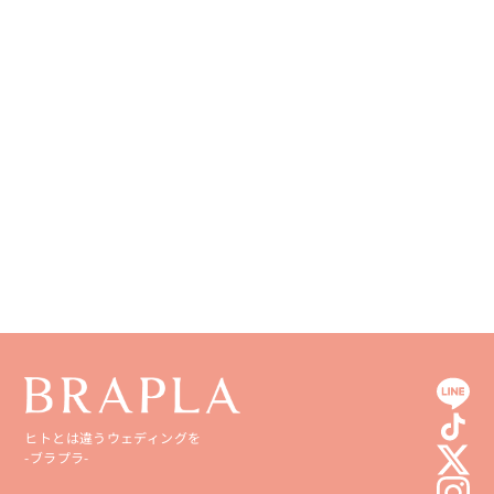
和歌山県
山口県
熊本県
徳島県
大分県
香川県
宮崎県
愛媛県
鹿児島県
高知県
沖縄県
ヒトとは違うウェディングを
-ブラプラ-