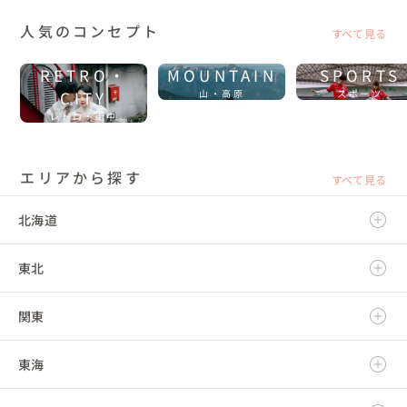
人気のコンセプト
すべて見る
RETRO・
MOUNTAIN
SPORTS
CITY
山・高原
スポーツ
レトロ・街中
エリアから探す
すべて見る
北海道
東北
北海道
関東
青森県
東海
岩手県
茨城県