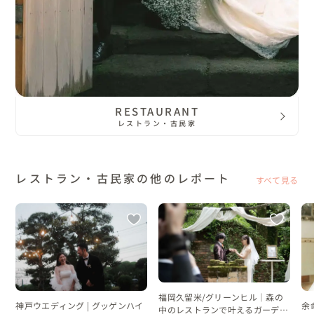
RESTAURANT
レストラン・古民家
レストラン・古民家の他のレポート
すべて見る
福岡久留米/グリーンヒル｜森の
神戸ウエディング | グッゲンハイ
余
中のレストランで叶えるガーデン