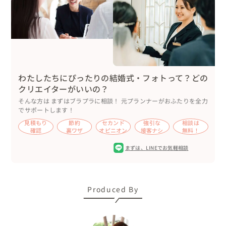
トが忘れられません＾＾

「当日はひたすらに楽しくて大好きな人たちに囲まれて幸
せな時間を過ごすことができました。ゲストの皆さんにも
あったかくて2人らしくて良い式だったとお褒めの言葉を
いただきました。あの日半泣きになりながらマリッジリン
わたしたちにぴったりの結婚式・フォトって？どの
クさんにご連絡した自分は大正解でした。感謝の気持ちで
クリエイターがいいの？
いっぱいです。本当に本当にありがとうございました！」

そんな方は まずはブラプラに相談！ 元プランナーがおふたりを全力
でサポートします！
おふたりこれからも、末永くお幸せにお過ごしくださいね
見積もり
節約
セカンド
強引な
相談は
確認
裏ワザ
オピニオン
接客ナシ
無料！
♡
まずは、
LINEでお気軽相談
Produced By