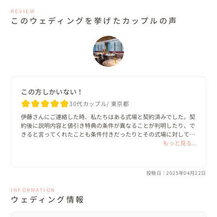
だからこそ、最初のお見積りに誠実な会場を選ぶ必要があ
REVIEW
ります。このお二人もマリッジリンクでの結婚式準備では
このウェディングを挙げたカップルの声
とても安心して進めてくださり、当日ももちろん大満足な
お祝いの1日となりました＾＾

今回はそんなおふたりの、こだわりのジャパニーズ・モダ
ン・ウェディングをご紹介します！

この方しかいない！
◎ゲスト90名が参加できる神社選びからスタート！

30代カップル
東京都
お二人が当日叶えたいことの一つに、当初呼ぶ予定だった
伊藤さんにご連絡した時、私たちはある式場と契約済みでした。契
90人全員が入れる神社での神前式がしたい！というご希望
約後に説明内容と値引き特典の条件が異なることが判明したり、で
きると言ってくれたことも条件付きだったりとその式場に対して不
がありました。そこでいくつか提案した候補の中から決ま
信感でいっぱいでした。一生に一度の大金を投じるイベントで調べ
もっと見る...
ったのが「神田明神」。駅からのアクセスが良いことと、
れば調べるほど後悔が残りそうな予感がどんどん募っていき、結婚
式に対してポジティブな気持ちは全くなくなり、心配からくるスト
披露宴会場から近いことが大きな決め手となりました。挙
レスで体調を崩すほどでした。

式で和装をされるため、披露宴会場となるレストランは和
投稿日：2025年04月22日
装＆洋装ともに合うマリッジリンク一押しのNOBU 
そんな時に伊藤さんを見つけて、HPを隅から隅まで読み漁り、私
INFORMATION
が感じたブライダル業界の闇を嘆き怒っている姿勢を見て、本当に
TOKYOに決まり。料理の味はもちろんのこと、海外のセ
ウェディング情報
新郎新婦の味方でいてくれそうと感じました。この方しかいない！
レブからも愛される世界レベルのホスピタリティを有する
と助けを求める気持ちで相談のご連絡をしました。
