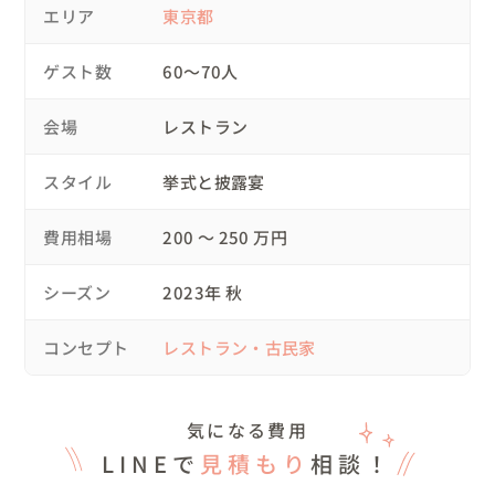
レストランなんです＾＾

エリア
東京都
伊藤さんは私たちの状況を受け止めてくださり、キャンセル費用の
ことも気にしながら会場選びを進めてくださり、とてもありがたか
当日は天候にも恵まれ和やかな結婚式になりました。遠方
ゲスト数
ったです。

60〜70人
結果、契約済みだった式場をキャンセルし(申込金は返って来ませ
からの親族も複数おられましたが神社からはタクシーを手
んでしたが最終的な費用は抑えられたと思います！)、結婚式準備
配することで移動もとてもスムーズ。披露宴会場へ迷うこ
会場
レストラン
を伊藤さんと進めていくことにしました。

となく到着することができました。

遠方に住んでいたこともあり打ち合わせはほぼ全てzoomでした
スタイル
挙式と披露宴
が、些細なことでもメールできる雰囲気で特に不便は感じませんで
◎世界中のセレブに愛されるレストランNOBU TOKYOで
した。ブライダルという業界に対して警戒心マックスだった私たち
でしたが、しつこいほど細かな質問にも誠実に答えてくださる伊藤
のウェディング

費用相場
200 〜 250 万円
さんのおかげで段々と緊張が解けたように思います。

披露宴は「特製のれん」をくぐっての入場からスタート＾
＾和装ならではの「鏡開き」は音楽フェス風に新郎新婦さ
当日はひたすらに楽しくて大好きな人たちに囲まれて幸せな時間を
シーズン
2023年 秋
過ごすことができました。ゲストの皆さんにもあったかくて2人ら
んによる「コール＆レスポンス」スタイルで今風に「せー
しくて良い式だったとお褒めの言葉をいただきました。あの日半泣
の、よいしょ！！」♪

コンセプト
レストラン・古民家
きになりながらマリッジリンクさんにご連絡した自分は大正解でし
た。感謝の気持ちでいっぱいです。本当に本当にありがとうござい
ました！
開いたお酒は高く積み上げた桝タワーの桝で楽しんでいた
だきます。お酒が得意でないゲストには、お二人の住まい
気になる費用
のある青森のおすすめリンゴジュースを桝で飲めるように
LINEで
見積もり
相談！
しました。桝は記念に持ち帰りもできるように、専用の持