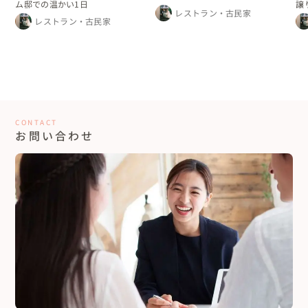
ム邸での温かい1日
譲
ウェディング
レストラン・古民家
レ
レストラン・古民家
CONTACT
お問い合わせ