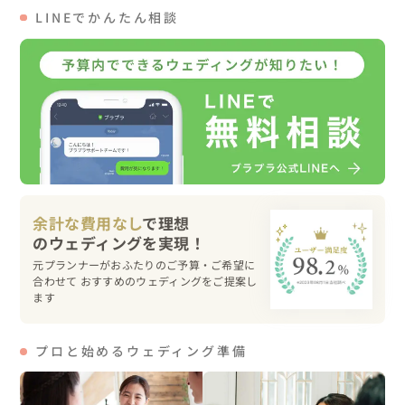
ち帰り袋も用意＾＾檜の良い香りがする桝はとても人気
LINEでかんたん相談
で、多くのゲストの皆さんがお土産にお持ちになっていま
した。

ご新郎とお母様の涙と笑顔の中座シーンやブライズルーム
でのバラの花を渡してのファーストミート、再入場では神
社での神前式でできなかったお父様によるエスコートとご
新郎へのバトンタッチのセレモニーも。

ご希望はすべて盛り込み、バランスをみて・メリハリをつ
余計な費用なし
で理想
けて実現しました。

元プランナーがおふたりのご予算・ご希望に
合わせて おすすめのウェディングをご提案し
笑顔いっぱいのフォトタイムもしっかり確保。あっという
ます
間の2時間30分の披露宴ではありましたが、とても内容の
濃い、温かい、みんなの気持ちがギュッと詰まった素晴ら
しい披露宴となりました。

プロと始めるウェディング準備
その後当日を振り返り、お二人からいただいた下記コメン