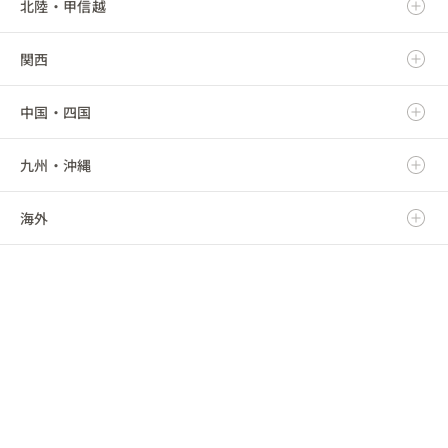
北陸・甲信越
宮城県
栃木県
岐阜県
関西
秋田県
群馬県
静岡県
新潟県
中国・四国
山形県
埼玉県
愛知県
富山県
滋賀県
九州・沖縄
福島県
千葉県
三重県
石川県
京都府
鳥取県
海外
東京都
福井県
大阪府
島根県
福岡県
神奈川県
山梨県
兵庫県
岡山県
佐賀県
海外
長野県
奈良県
広島県
長崎県
和歌山県
山口県
熊本県
徳島県
大分県