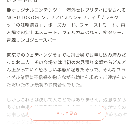
●オリジナルコンテンツ：　海外セレブリティに愛される
NOBU TOKYOインテリアとスペシャリティ「ブラックコ
ッドの味噌焼き」、ポーズカード、ファーストミート、再
入場での父上エスコート、ウェルカムのれん、桝タワー、
青森リンゴジュースバー

東京でのウェディングをすでに別会場でお申し込み済みだ
ったお二人。その会場では当初のお見積り金額からどんど
ん上がっていく恐ろしい事態が起きたそうで、そんなブラ
イダル業界に不信感を抱きながら助けを求めてご連絡をい
ただいたのが最初のお問合せでした。

しかしこれらは決して人ごとではありません。残念ながら
多くの会場では日常茶飯事の出来事で、それに気がつくの
もっと見る
は申し込み後、すでに手付金10〜30万円を支払い済みのタ
イミングであることがほとんどなのです。
