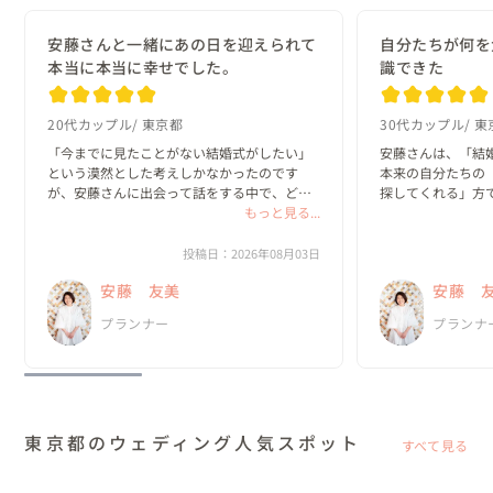
安藤さんと一緒にあの日を迎えられて
自分たちが何を
本当に本当に幸せでした。
識できた
20代カップル
東京都
30代カップル
東
「今までに見たことがない結婚式がしたい」
安藤さんは、「結
という漠然とした考えしかなかったのです
本来の自分たちの
が、安藤さんに出会って話をする中で、どん
探してくれる」方で
な一日にしたいのか？がどんどん具体的にな
もっと見る...
っていきました。

私たちは、既存の
と実際のプロセス
投稿日：2026年08月03日
何より嬉しかったのは、私達がやりたいと思
っていました。

安藤 友美
安藤 
ったことを、安藤さんは「何として...
新郎・新婦に招待
プランナー
プランナ
の、ほと...
東京都のウェディング人気スポット
すべて見る