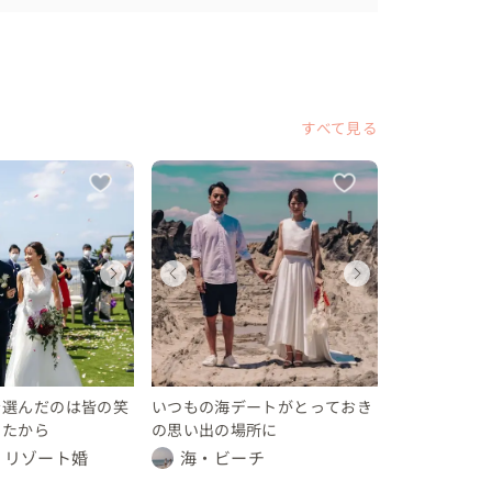
行われてしまいますが

りととり

すべて見る
ディング
ディング
ェディングフォト
ウェディング
ウェディング
ウェディングフォト
ウェディ
ウェデ
ウェデ
都
川県
奈川県
東京都
神奈川県
神奈川県
東京都
神奈川
神奈川
素敵に執り行われました

〜 200 万円
 〜 300 万円
 〜 30 万円
150 〜 200 万円
250 〜 300 万円
10 〜 30 万円
150 〜 2
250 〜 
10 〜 
を選んだのは皆の笑
いつもの海デートがとっておき
ったから
の思い出の場所に
・リゾート婚
海・ビーチ