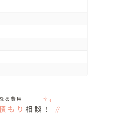
結婚式

ご結婚式のイメージをすり合わせ

　

個性をポイントに考えました

う方（顔タイプウェディング診断より：ソフトエレ
考えやすく

なる費用
色みを感じる白で選びました

積もり
相談！
変える方もいらっしゃいますが

で
