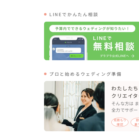
The 白無垢！The 黒紋付！

LINEでかんたん相談
で選びました（ドレスはパート②でご紹介し
また会場コーディネートは

時期的なものとご新婦様のパーソナルカラー
ご新婦様が好きなオレンジを基調に少しコン
赤をポイントに装花のダリアで調整

少し繊細な線的な花材も得意なため

あまりまとまりすぎずに動きのある装花にし
プロと始めるウェディング準備
装花が決まった後は

わたしたち
・テーブルクロス・テーブルランナー・ナフ
クリエイタ
のコーディネートです

そんな方は 
全力でサポー
"綺麗めに感じながらもお二人らしい個性"

見積もり
を考えた時に

確認
裏
"質感は綺麗なもので色にコントラストの強い
と思い
