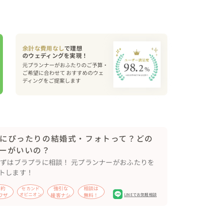
ます）

余計な費用なし
で理想
よりオータムカラーで統一

元プランナーがおふたりのご予算・
トラストを感じる濃い色味も得意なため

ご希望に合わせて おすすめのウェ
ディングをご提案します
ました

にぴったりの結婚式・フォトって？どの
キン・懐石盆

ーがいいの？
まずはブラプラに相談！ 元プランナーがおふたりを
トします！
節約
強引な
相談は
セカンド
ワザ
オピニオン
接客ナシ
無料！
LINEでお気軽相談
ものを持ってきてもまとまる"
