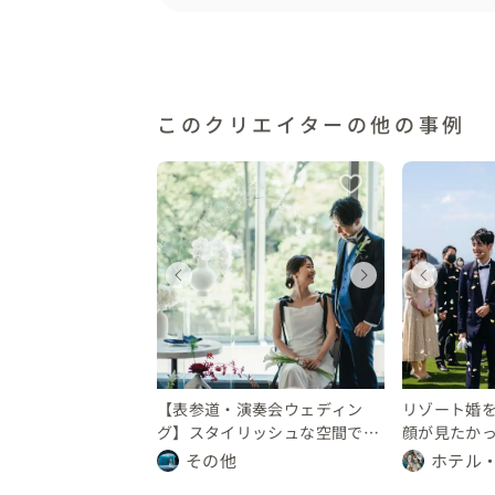
とても素敵だなと感じたのは

お母様からご新婦様への"紅差しの儀"

通常の結婚式場であれば挙式前にせわしなく
婚礼和装を着て初顔合わせを親御様とゆった
個室でのお母様からの紅差しの儀を

このクリエイターの他の事例
皆様うるうるされていて素敵な時間でした

挙式は厳かに

披露宴は和やかに執り行われました

ェディング
ウェディング
ウェディング
ウェディング
ウェディングフォト
ウェ
ウェ
ウ
和婚ならではの何か１つのイベント

"両家水合わせの儀"

京都
神奈川県
東京都
神奈川県
神奈川県
東京
神奈
神
も意味合いなどを司会から伝えながらとても
0 〜 200 万円
50 〜 300 万円
150 〜 200 万円
250 〜 300 万円
10 〜 30 万円
150 
250
10
家族の愛に包まれた空間は本当に温かく

【表参道・演奏会ウェディン
リゾート婚
全員が涙のとまらない時間となりました

グ】スタイリッシュな空間でご
顔が見たか
友人だけの結婚式を
その他
ホテル
【こんな人におすすめ】
