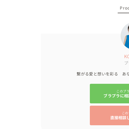
・ボルドーブラウンのテーブルクロス

Pro
・コントラストをつける少しマット和柄のシ
・装花と合わせた深い赤のナフキン

・ランナーのゴールドがマッチする黒×ゴー
をご提案

ここは想像をしていただくしかない工程にな
会場でイメージを合わせながら決定していき
K
当日はとても綺麗ですが個性も感じるコーデ
プ
【当日のご様子】

繋がる愛と想いを彩る あ
当日はお二人の心配は嘘のような晴天！！

本当に良かった🎵

このプ
ブラプラに相
早朝からお支度を開始し

前撮りのように撮影場所がたくさんある会場
この
撮影〜挙式〜披露宴へ

直接相談