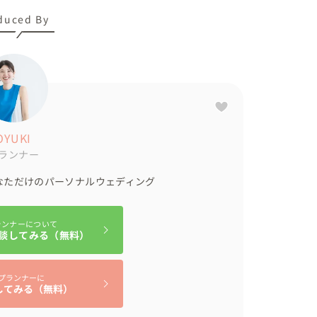
duced By
ルバーランナー（ゴールドだと強すぎると判断）

ルドの懐石盆

りますが



OYUKI
ィネートが出来ました

ランナー
なただけのパーソナルウェディング
ランナーについて
談してみる（無料）
をフルに使わせていただき

プランナーに
してみる（無料）