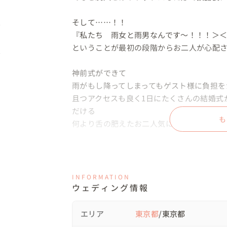
そして……！！

『私たち　雨女と雨男なんです〜！！！＞＜
ということが最初の段階からお二人が心配さ
神前式ができて

雨がもし降ってしまってもゲスト様に負担を
且つアクセスも良く1日にたくさんの結婚式
だける

も
何より舌の肥えたお二人気に入っていただけ
神前式で雨のことも考慮して考えると

神社式ではなく会場内に神殿がある会場をい
INFORMATION
ウェディング情報
お二人自身もいくつか会場を見学に行かれて
総合的に見ると提案してくれたとことがいい
と　お手伝いをさせていただけることとなり
エリア
東京都
/東京都