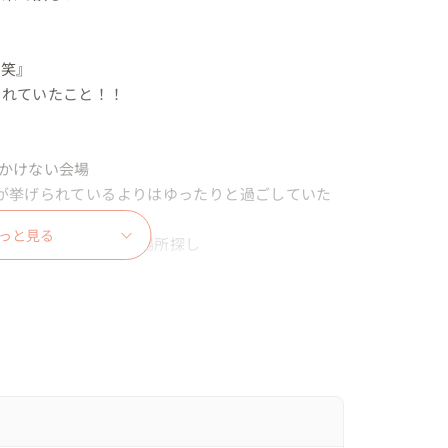
笑』

れていたこと！！

かけない会場

が挙げられているよりはゆったりと過ごしていた
っと見る
るお料理が美味しい場所探し

くつか周りお二人にご提案しました

いましたが

！

ました
