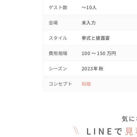
【コンセプト】

ゲスト数
〜10人
当日は①ご親族様との結婚式②ご友人様との
で構成をしていったのでまずはご親族様との
会場
未入力
お二人とご家族のお話などしていると

スタイル
挙式と披露宴
とても素敵な家庭で育たれて

厳格な親御様なのだなと感じました

費用相場
100 〜 150 万円
そのためご親族様とのご結婚式は衣装も含め
綺麗めでしっかりとした中にもお二人らしい
シーズン
2023年 秋
【コーディネート】

コンセプト
和婚
ご新婦様とご新郎様はとっても和装が似合
ガント）

白無垢はパーソナルカラーと顔タイプ診断が
柄の入り方は顔タイプ診断を元に

気に
パーソナルカラー（オータム）に合わせて黄
LINEで
見
最近では掛下（内側の着物）を白いものから
今回は"綺麗め"であることもコンセプトなの