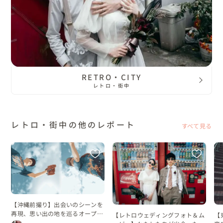
RETRO・CITY
レトロ・街中
レトロ・街中の他のレポート
すべて見る
【沖縄前撮り】出会いのシーンを
再現、思い出の地を巡るオープニ
【レトロウェディングフォト＆ム
【
ングムービー