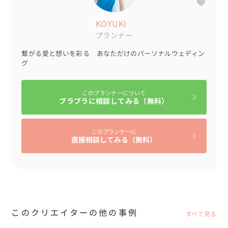
ソフトクールさんなので紋付は大得意！

パーソナルカラーではなく

KOYUKI
和装は顔タイプイメージカラーの方が重要なため

プランナー
第一礼装黒紋付はクールさんのイメージカラーとしてもば
繋がる愛と想いを彩る あなただけのパーソナルウェディン
っちり

グ
そのまま黒紋付を着用いたしました

このプランナーについて
★二着目Dress★

ブラプラに相談してみる（無料）
事前に巡る予定だった場所が

自然を感じる場所が多かったため

このプランナーに
顔タイプ子供よりのご新婦様の要素を使い

直接相談してみる（無料）
ナチュラルに仕上げました

２ピースの繊細レースのドレスで

ハーフスリーブでよりナチュラルに

ヘッドパーツもリーフのワイヤーもの

ブーケもパンパスとユーカリを使用しました

イヤリングはあまりやりすぎないラフさがほしかったため

このクリエイターの他の事例
すべて見る
ソフトエレガントさんの似合う一粒パールでゴールドをア