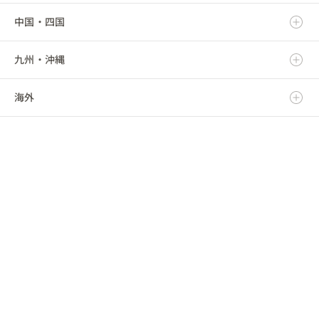
中国・四国
山形県
埼玉県
愛知県
富山県
滋賀県
九州・沖縄
福島県
千葉県
三重県
石川県
京都府
鳥取県
海外
東京都
福井県
大阪府
島根県
福岡県
神奈川県
山梨県
兵庫県
岡山県
佐賀県
海外
長野県
奈良県
広島県
長崎県
和歌山県
山口県
熊本県
徳島県
大分県
香川県
宮崎県