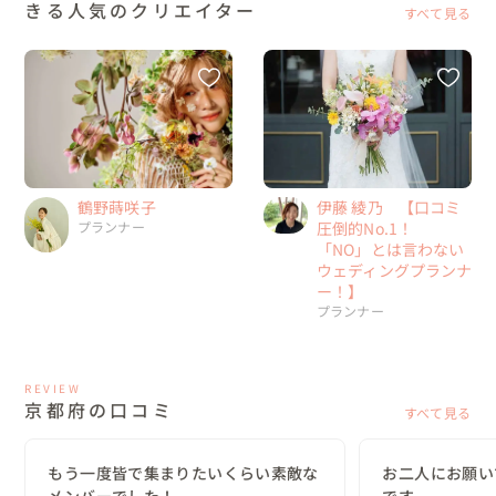
きる人気のクリエイター
すべて見る
伊藤 綾乃 【口コミ
鶴野蒔咲子
圧倒的No.1！
プランナー
「NO」とは言わない
ウェディングプランナ
ー！】
プランナー
REVIEW
京都府の口コミ
すべて見る
もう一度皆で集まりたいくらい素敵な
お二人にお願い
メンバーでした！
です