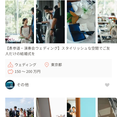
クセントに

少しレトロにナチュラルに

ご新婦様の優しい雰囲気を表現できたかと思います

★タキシード★

ラフに行きましょう！ということで

タキシードではなくスーツのように首元も何もつけず

【表参道・演奏会ウェディング】スタイリッシュな空間でご友
このくらいのラフさも

人だけの結婚式を
前撮りなら良いですよね♪
ウェディング
東京都
150 〜 200 万円
その他