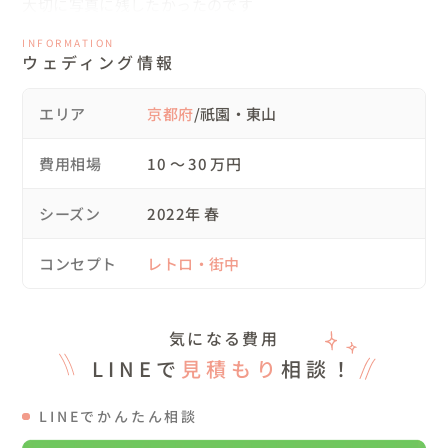
大切に写真に残したかったのです

おふたりから行きたいところをヒアリングし確認

INFORMATION
重要文化財が多いため叶わないところもありましたが

ウェディング情報
和装・洋装撮影でなるべくイメージに合わせて回れるよう

スケジュールを組みました

エリア
京都府
/祇園・東山
当日は京都ならではで

費用相場
10 〜 30 万円
観光客の方が多すぎない時間帯での撮影を

和装撮影開始時間はちらほらと降る雨と共に撮影をしてい
シーズン
2022年 春
ましたが

洋装にお着替えをした時には

コンセプト
レトロ・街中
暑すぎるほどの快晴！！

お二人のお人柄が京都の神様も応援してくださったような
天気に

気になる費用
本当に感謝

LINEで
見積もり
相談！
撮影は車でお二人とクリエイターでわちゃわちゃ楽しく

LINEでかんたん相談
お友達の撮影をしている空気感に
