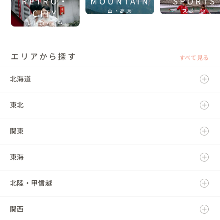
RETRO・
MOUNTAIN
SPORTS
CITY
山・高原
スポーツ
レトロ・街中
エリアから探す
すべて見る
北海道
東北
北海道
関東
青森県
東海
岩手県
茨城県
北陸・甲信越
宮城県
栃木県
岐阜県
関西
秋田県
群馬県
静岡県
新潟県