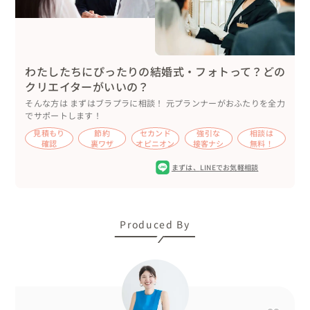
★一着目白無垢★

事前に診断をペアでしていて伝えるべきことは全面的に伝
えていたため

所要15分で白無垢は決定♪笑

わたしたちにぴったりの結婚式・フォトって？どの
刺繍は珍しい胡蝶蘭の柄が入ったものを

クリエイターがいいの？
今白無垢は掛下の色や柄を変えるのが流行っていますが

そんな方は まずはブラプラに相談！ 元プランナーがおふたりを全力
ソフトエレガントさんは基本和装がとても似合うタイプ

でサポートします！
あまり変更をしすぎない方が良く筥迫のみパーソナルカラ
見積もり
節約
セカンド
強引な
相談は
ーに合わせてゴールドに

確認
裏ワザ
オピニオン
接客ナシ
無料！
そして持つブーケもご新婦様ように作成

まずは、
LINEでお気軽相談
京都の和装撮影はやはり高級感もあった方が素敵で

大人タイプのご新婦様でもあったため

高級花材の胡蝶蘭を使用しつつ

Produced By
和を感じさせる候補日として松を使用

ヘアード用もお揃いで作成し

可愛らしさの中にも少し個性を感じるコーディネートに

★紋付★
