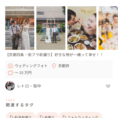
【京都四条・街ブラ前撮り】好きな物が一緒って幸せ！！
ウェディングフォト
京都府
〜 10 万円
レトロ・街中
TAGS
関連するタグ
和装前撮り
前撮り
フォトウェディング