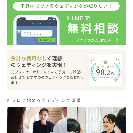
幸せな時間を共にさせていただきました

撮影はお二人のご希望があれば

全国どこへでも伺います

お気軽にお問い合わせくださいませ

余計な費用なし
で理想
【こだわりコーディネート】

●Bride

元プランナーがおふたりのご予算・ご希望に
顔タイプ・・・ソフトエレガント（子供ポイント多め）

合わせて おすすめのウェディングをご提案し
ます
骨格・・・ウェーブ

パーソナルカラー・・・①スプリング②サマー

●Gloom

プロと始めるウェディング準備
顔タイプ・・・ソフトクール

骨格・・・ストレート

パーソナルカラー・・・①サマー②オータム
