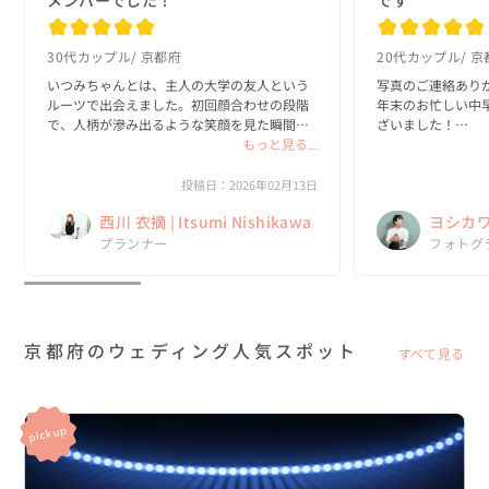
30代カップル
京都府
20代カップル
京
いつみちゃんとは、主人の大学の友人という
写真のご連絡ありが
ルーツで出会えました。初回顔合わせの段階
年末のお忙しい中
で、人柄が滲み出るような笑顔を見た瞬間
ざいました！

「あ、この人にお願いしよう。」と即決でき
もっと見る...
どの写真も完成度
る、一目惚れのような出会いでした！

紅葉もしっかりゲ
さっそく家族に見
投稿日：2026年02月13日
初回からまるで昔からの友人に相談している
あらためて、吉川さ
西川 衣摘 | Itsumi Nishikawa
ヨシカワ 
感覚で、自分の...
プランナー
フォトグ
京都府のウェディング人気スポット
すべて見る