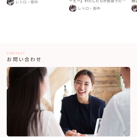
ービー】わたしたちが出会った街
商
レトロ・街中
で
デ
レトロ・街中
CONTACT
お問い合わせ