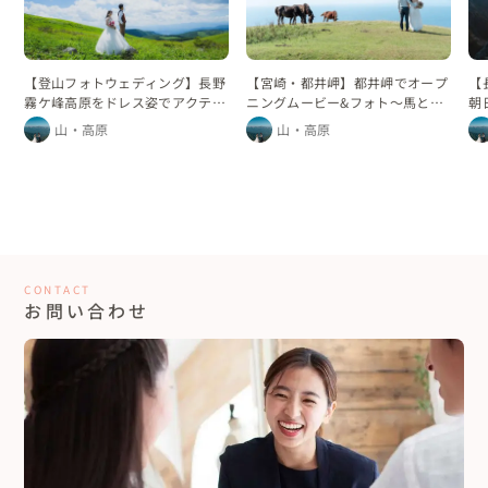
【
【登山フォトウェディング】長野
【宮崎・都井岬】都井岬でオープ
朝
霧ケ峰高原をドレス姿でアクティ
ニングムービー&フォト〜馬と空
ン
ブに
と緑と〜
山・高原
山・高原
CONTACT
お問い合わせ