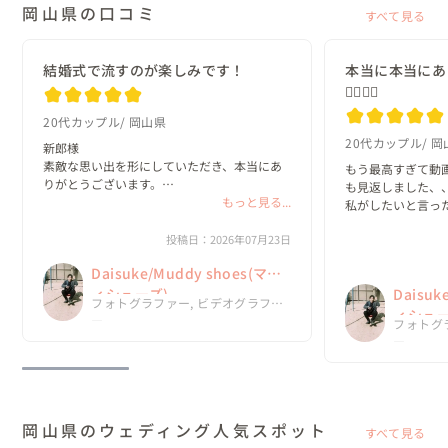
岡山県の口コミ
すべて見る
結婚式で流すのが楽しみです！
本当に本当にあ
🙇‍♂️🙇‍♂️
20代カップル
岡山県
20代カップル
岡
新郎様

素敵な思い出を形にしていただき、本当にあ
もう最高すぎて動
りがとうございます。

も見返しました、、
もっと見る...
私がしたいと言っ
新婦様

て嬉しかったです🙂‍
素敵すぎるムービーに仕上がっており、
投稿日：2026年07月23日
言葉に表せない程の
Daisukeさんにお願いしてやっぱり良かった
今回、Daisuk
Daisuke/Muddy shoes(マデ
ねと2人で話していました☺️

ったって思ってい
結婚式で流すのが楽しみです！

ィシューズ)
Daisuk
フォトグラファー, ビデオグラファ
ありがとうございます😆
ィシュー
ー
フォトグ
ー
岡山県のウェディング人気スポット
すべて見る