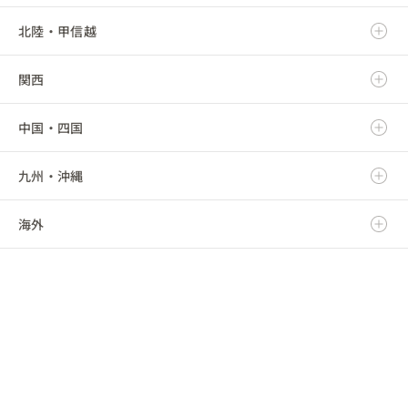
北陸・甲信越
宮城県
栃木県
岐阜県
関西
秋田県
群馬県
静岡県
新潟県
中国・四国
山形県
埼玉県
愛知県
富山県
滋賀県
九州・沖縄
福島県
千葉県
三重県
石川県
京都府
鳥取県
海外
東京都
福井県
大阪府
島根県
福岡県
神奈川県
山梨県
兵庫県
岡山県
佐賀県
海外
長野県
奈良県
広島県
長崎県
和歌山県
山口県
熊本県