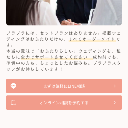
ブラプラには、セットプランはありません。
掲載ウェ
ディングはおふたりだけの、
すべてオーダーメイド
で
す。
本当の意味で「おふたりらしい」ウェディングを、私
たちに
全力でサポートさせてください！
成約前でも、
準備中の方も、ちょっとしたお悩みも。ブラプラスタ
ッフがお待ちしています！
まずは気軽にLINE相談
オンライン相談を予約する