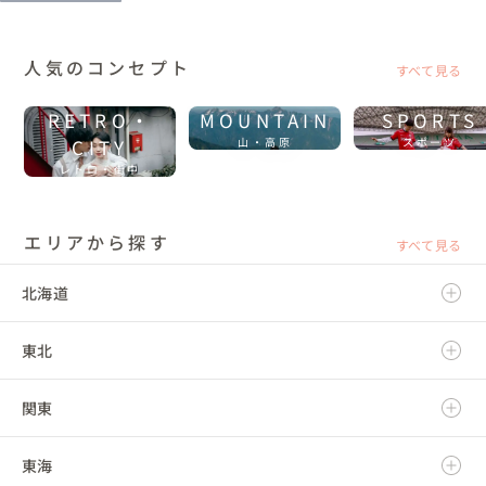
人気のコンセプト
すべて見る
RETRO・
MOUNTAIN
SPORTS
CITY
山・高原
スポーツ
レトロ・街中
エリアから探す
すべて見る
北海道
東北
北海道
関東
青森県
東海
岩手県
茨城県