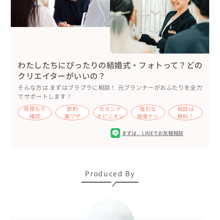
わたしたちにぴったりの結婚式・フォトって？どの
クリエイターがいいの？
そんな方は まずはブラプラに相談！ 元プランナーがおふたりを全力
でサポートします！
見積もり
節約
セカンド
強引な
相談は
確認
裏ワザ
オピニオン
接客ナシ
無料！
まずは、
LINEでお気軽相談
Produced By