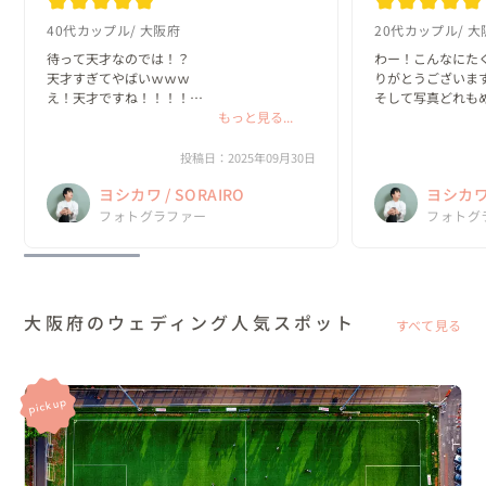
40代カップル
大阪府
20代カップル
大
待って天才なのでは！？

わー！こんなにた
天才すぎてやばいｗｗｗ

りがとうございます
え！天才ですね！！！！

そして写真どれも
ありがとうございます、天才です！！！！
もっと見る...
ー！お気に入りが決
彼も珍しく喜んでい
コンにするみたいです
投稿日：2025年09月30日
ヨシカワ / SORAIRO
ヨシカワ 
フォトグラファー
フォトグ
大阪府のウェディング人気スポット
すべて見る