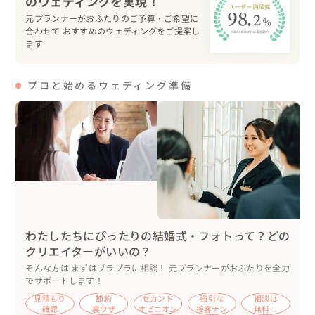
元プランナーがおふたりのご予算・ご希望に
合わせて おすすめのウェディングをご提案し
ます
プロと始めるウェディング準備
わたしたちにぴったりの結婚式・フォトって？どの
クリエイターがいいの？
そんな方は まずはブラプラに相談！ 元プランナーがおふたりを全力
でサポートします！
見積もり
節約
セカンド
強引な
相談は
確認
裏ワザ
オピニオン
接客ナシ
無料！