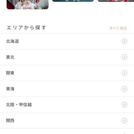
CITY
レトロ・街中
エリアから探す
すべて見る
北海道
東北
北海道
関東
青森県
東海
岩手県
茨城県
北陸・甲信越
宮城県
栃木県
岐阜県
関西
秋田県
群馬県
静岡県
新潟県