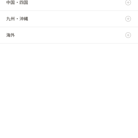
中国・四国
山形県
埼玉県
愛知県
富山県
滋賀県
九州・沖縄
福島県
千葉県
三重県
石川県
京都府
鳥取県
海外
東京都
福井県
大阪府
島根県
福岡県
神奈川県
山梨県
兵庫県
岡山県
佐賀県
海外
長野県
奈良県
広島県
長崎県
和歌山県
山口県
熊本県
徳島県
大分県
香川県
宮崎県
愛媛県
鹿児島県