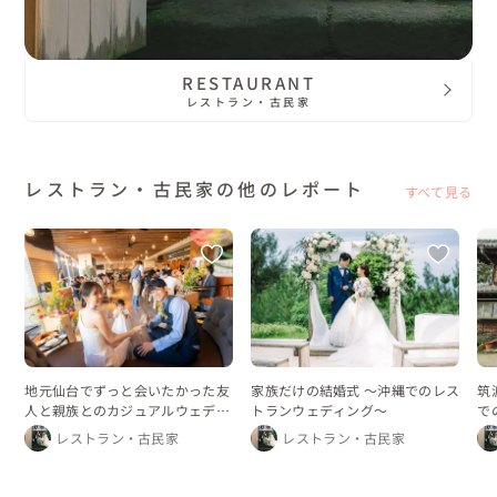
RESTAURANT
レストラン・古民家
レストラン・古民家の他のレポート
すべて見る
地元仙台でずっと会いたかった友
家族だけの結婚式 〜沖縄でのレス
筑
人と親族とのカジュアルウェディ
トランウェディング〜
で
ング
レストラン・古民家
レストラン・古民家