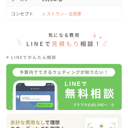
どうぞお気軽にご相談くださいね！！

コンセプト
レストラン・古民家
制作したエンドロールはリンクからご覧頂けますが

著作権の兼ね合いで、BGMはYouTube音源と差し替えてお
気になる費用
ります。

LINEで
見積もり
相談！
Ed Sheeran - Perfect

こちらの音源を同時再生してご覧ください。
LINEでかんたん相談
余計な費用なし
で理想