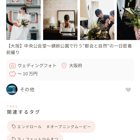
【大阪】中央公会堂〜蜻蛉公園で行う”都会と自然”の一日密着
前撮り
ウェディングフォト
大阪府
〜 10 万円
その他
TAGS
関連するタグ
エンドロール ＃オープニングムービー
ラ・フェットひらまつ