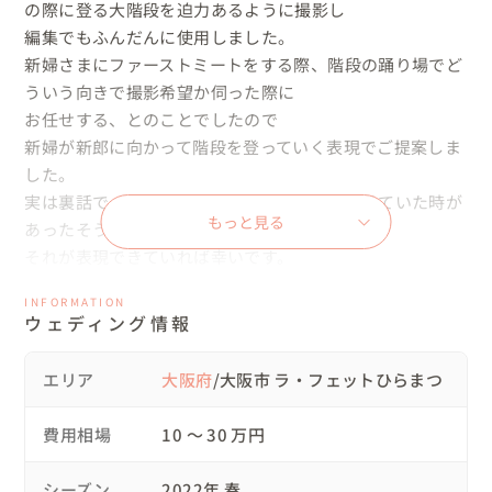
の際に登る大階段を迫力あるように撮影し

編集でもふんだんに使用しました。

新婦さまにファーストミートをする際、階段の踊り場でど
ういう向きで撮影希望か伺った際に

お任せする、とのことでしたので

新婦が新郎に向かって階段を登っていく表現でご提案しま
した。

実は裏話で、新婦から新郎に恋をして追いかけていた時が
もっと見る
あったそうで

それが表現できていれば幸いです。

INFORMATION
▽こんな方におすすめ

ウェディング情報
・まるで映画のワンシーンのようにドラマチックなムービ
ーを残されたい方

エリア
大阪府
/大阪市 ラ・フェットひらまつ
・こんな場所で撮りたいとぼんやりとイメージはあるけ
ど、どんな風に仕上がるか心配な方

費用相場
10 〜 30 万円
・結婚式の思い出を後から見返した時に、結婚式やってよ
かったねと何倍にも感じたい方

シーズン
2022年 春