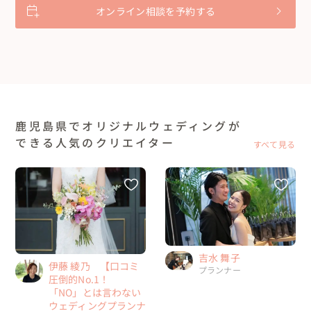
オンライン相談を予約する
鹿児島県でオリジナルウェディングが
できる人気のクリエイター
すべて見る
吉水 舞子
伊藤 綾乃 【口コミ
プランナー
圧倒的No.1！
「NO」とは言わない
ウェディングプランナ