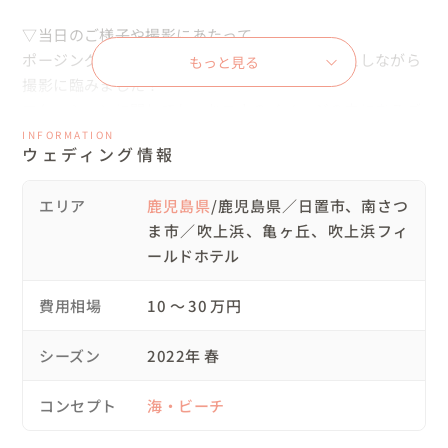
▽当日のご様子や撮影にあたって

ポージングはほぼ私に一任して頂き、都度お伝えしながら
もっと見る
撮影に臨みました！

ロケーションに関しても、お二人のイメージの中にあるご
希望を汲んでこちらから何箇所かご提案し、

INFORMATION
ウェディング情報
最終的にイメージに近いところをチョイスして時間組をし
ております。

エリア
鹿児島県
/鹿児島県／日置市、南さつ
ま市／吹上浜、亀ヶ丘、吹上浜フィ
▽アイテムなどに関して

ールドホテル
衣装やアクセサリー、ブーケやシューズなどはご新婦様が
こだわりご用意されておりましたので、

費用相場
10 〜 30 万円
そのアイテムを最大限活かせるようにロケーション、ポー
ジングでの魅せ方などこだわりました。

シーズン
2022年 春
▽当日の流れ

コンセプト
海・ビーチ
１０：００〜お二人のご自宅にてお支度開始

１１：３０〜ヘアメイク・お着替え完了し移動開始
