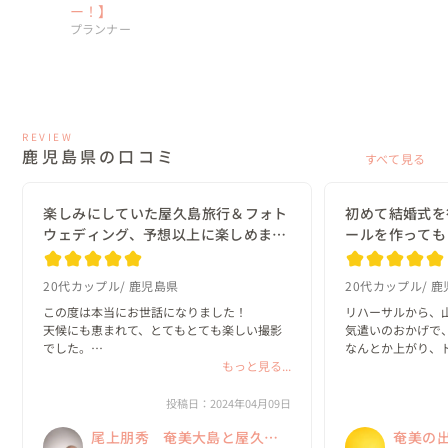
ー！】
プランナー
REVIEW
鹿児島県の口コミ
すべて見る
楽しみにしていた屋久島旅行＆フォト
初めて結婚式を
ウェディング、予想以上に楽しめまし
ールを作っても
た。
20代カップル
鹿児島県
20代カップル
鹿
この度は本当にお世話になりました！

リハーサルから、
天候にも恵まれて、とてもとても楽しい撮影
気遣いのおかげで
でした。

なんとか上がり、
また、風の強いロケ地も無理言って撮影して
もっと見る...
いて、エンドロール
頂きありがとうございました。

甥姪たちも楽しま
美容師さんにもお伝えください。とても可愛
ざいました😊

投稿日：2024年04月09日
い髪型にして頂きありがとうございました。

尾上朋秀 奄美大島と屋久島
奄美の
ドレスコーデ...
山下さんにやって頂