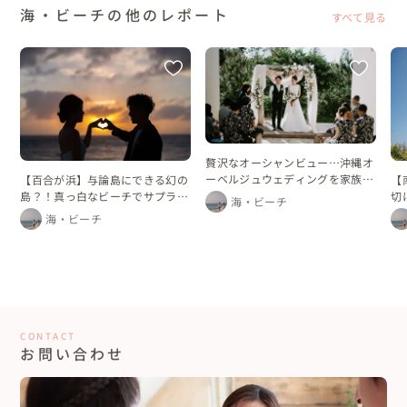
海・ビーチの他のレポート
すべて見る
贅沢なオーシャンビュー…沖縄オ
ーベルジュウェディングを家族と
【百合が浜】与論島にできる幻の
【
ともに過ごした二泊三日
島？！真っ白なビーチでサプライ
切
海・ビーチ
ズセカンドプロポーズ♡
海・ビーチ
CONTACT
お問い合わせ