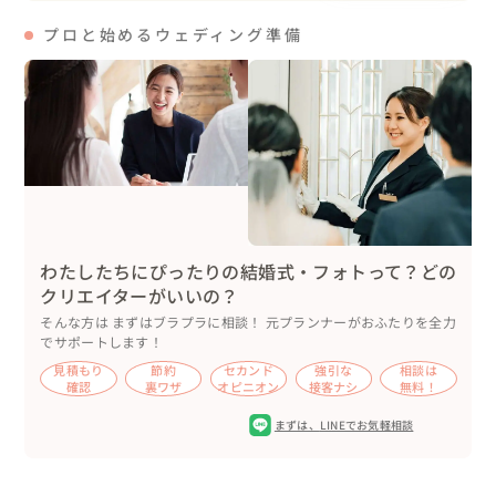
トやテーマをじっくりと相談させて頂きます。

プロと始めるウェディング準備
お支度も安心してスムーズに臨んで頂けるように同行のヘ
アメイクスタッフとも事前打ち合わせを重ねます。

写真撮影が苦手な方も、自然な笑顔を引き出します！是非
一度ご相談下さい。
わたしたちにぴったりの結婚式・フォトって？どの
クリエイターがいいの？
そんな方は まずはブラプラに相談！ 元プランナーがおふたりを全力
でサポートします！
見積もり
節約
セカンド
強引な
相談は
確認
裏ワザ
オピニオン
接客ナシ
無料！
まずは、
LINEでお気軽相談