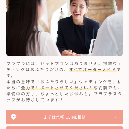
ブラプラには、セットプランはありません。
掲載ウェ
ディングはおふたりだけの、
すべてオーダーメイド
で
す。
本当の意味で「おふたりらしい」ウェディングを、私
たちに
全力でサポートさせてください！
成約前でも、
準備中の方も、ちょっとしたお悩みも。ブラプラスタ
ッフがお待ちしています！
まずは気軽にLINE相談