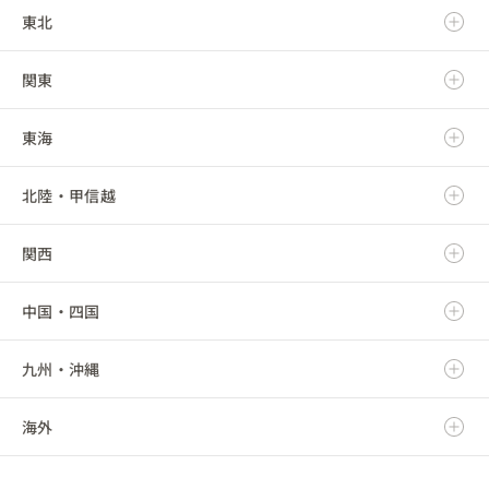
東北
北海道
関東
青森県
東海
岩手県
茨城県
北陸・甲信越
宮城県
栃木県
岐阜県
関西
秋田県
群馬県
静岡県
新潟県
中国・四国
山形県
埼玉県
愛知県
富山県
滋賀県
九州・沖縄
福島県
千葉県
三重県
石川県
京都府
鳥取県
海外
東京都
福井県
大阪府
島根県
福岡県
神奈川県
山梨県
兵庫県
岡山県
佐賀県
海外