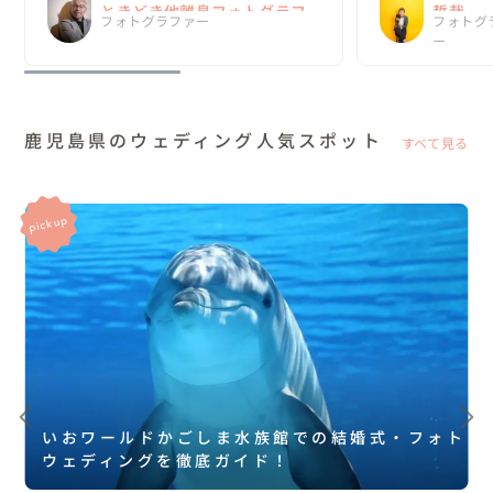
ときどき他離島フォトグラフ
哲哉
フォトグラファー
フォトグ
ァー
ー
鹿児島県のウェディング人気スポット
すべて見る
いおワールドかごしま水族館での結婚式・フォト
ウェディングを徹底ガイド！