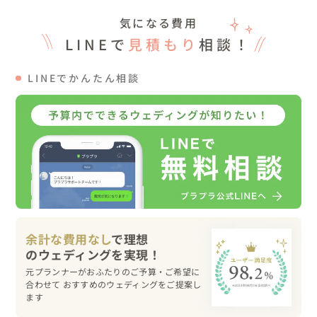
１２：００〜撮影開始（吹上フィールドホテル）

気になる費用
１３：００〜移動

LINEで
見積もり
相談！
１４：００〜南さつま市（海）にて開始

１４：３０〜移動

LINEでかんたん相談
１５：００〜亀ヶ丘到着しWDへ衣装＆ヘアチェンジ

１５：１５〜撮影開始

１６：００〜移動

１６：３０〜撮影開始（吹上浜）

１７：３０〜撮影終了にて現地解散、お疲れ様でした！

▽写真＋α

また、ドローンでのオープニングムービーも撮影・制作も
行っておりますので、

余計な費用なし
で理想
前撮りと一緒に映像もされたい！とご希望のカップル様、
是非お任せ下さい！

元プランナーがおふたりのご予算・ご希望に
合わせて おすすめのウェディングをご提案し
▽こんな方におすすめ！

ます
事前にしっかりと打ち合わせをし、カップル様のコンセプ