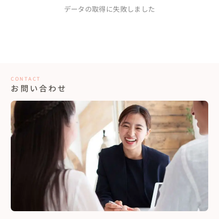
くれました。

ンフォト
自由に自分たちらしい式の形がつくれるので、是非おすすめした
データの取得に失敗しました
とくに、両親のいない私にとって一般的な結婚式は寂しさの方が
いです！
大きく、どんなカタチの結婚式にしたら心から楽しめるんだろう
か悩んでしたのですが、その想いにもしっかり寄り添ってくださ
り、提案をしてくれました。その安心感があまりにも大きくて、思
結婚式をして本当に良かった！と心から思える大切な
わず涙してしまったのですが、私たちの結婚式は熊谷さんと作ろ
日になりました
う！とプロデュースをお願いすることに迷いはありませんでし
た。

30代カップル
長野県
その日から結婚式当日までは本当に熊谷さんにはお世話になりっ
姉の結婚式をプロデュースされた事がご縁で熊谷さんに依頼しま
CONTACT
ぱなしで、どんな些細なことでも一緒に考えて、一緒に取り組んで
した。

お問い合わせ
くれました。

家族や友人たちと笑顔いっぱいの自然体なウェディングがした
とくに嬉しかったのは、結婚式までの全てのイベントに付き添っ
い！という想いを大切に、私たちらしい式を叶えて下さいまし
もっと見る...
てくれたことです。式場見学や衣装の打ち合わせはもちろんのこ
た。

と、前撮りのロケのために新潟市まで付いてきてくれました。緊
美味しいお料理を楽しみながら、自然とゲスト同士の距離感も近
張するはずの撮影も熊谷さんがいてくれたおかげで、ただただ楽
夢だった場所でウエディング
くなって中座中に笑い声が聞こえてきた時は、「みんなに楽しん
しかったです。結婚式を迎えるまでの出来事は全て共有、そして一
でもらえているなあ」と嬉しくなりました。

緒に楽しんでくださったので私たちと熊谷さんの間に温度差が全
一人ひとりに感謝の気持ちを伝える時間を創って頂いたことも印
くなく、その安心感と嬉しさが本当に大きかったです。

象に残っています。結婚式をして本当に良かった！と心から思える
おかげで本当にすてきな結婚式を行うことができました。熊谷さ
ウェディングをプロデュースして頂きました。

んにお願いしたからこそ素晴らしい日を過ごすことができて、結婚
これからも大切にしたいご縁を繋げてくださり、とても感謝して
式の本当の楽しさを味わうことができました。私たちと一緒に歩
います！ありがとうございました。
んでくださったことに心から感謝しています。