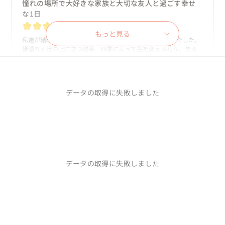
憧れの場所で大好きな家族と大切な友人と過ごす幸せ
会場から選べることも、オリジナルウエディングの良さだと思い
な1日
ました。

20代カップル
長野県
もっと見る
オリジナルウエディングは、想像していたよりも準備物や考える
私達が結婚式をするにあたり、1番最初に決めたのは式場でした。
ことが多く、遠方に住んでいたこともあり準備はすごくバタバタ
緑溢れる丘の上に立つ教会、四季によって色を変える花々、まる
でしたが、熊谷さんが都度明るく支えてくださり、本当に心強か
で外国にいるかのような雰囲気に圧倒され、この場所でガーデン
ったです。

ウエディングが出来たらどんなに素敵だろう、と何年も前から夢
もっと見る...
見てきました。SNSで熊谷さんの事を知り、熊谷さんの結婚式に対
迎えた当日、ずっと想像していた、大切な人たちがひとつの場所
する想いや、プロデュースされた結婚式が全て理想的だったので
に集い、リラックスして過ごしていただく想い描いてた結婚式を
夢だった場所でウエディング
データの取得に失敗しました
依頼しました。こだわりの強い私達夫婦の要望に熊谷さんは沢山
挙げることができました。

提案をして下さり、何より熊谷さん自身が準備を楽しんでくれて
当日は、ずっと夢のなかにいるみたいでした。

いるように感じて、私達も毎回の打ち合わせをとても楽しみにして
いた事を今でも覚えています。堅苦しい式にはしたくなかったの
夫の出身は長野・私の出身は岡山だったこともあり、

で、大好きな家族や親戚、大切な友人達と楽しく過ごせて本当に
ゲストの9割が岡山や東京からの県外者だったので、長野の自然に
「私たちだけの特別な結婚式を一緒に作ってくれまし
幸せな1日でした。何より両親や兄弟がすごく喜んで楽しんでくれ
驚いていました。

た」
てそれだけで大満足な結婚式だったと思います。次に私の大切な誰
会場でのお泊まりウエディングは初めての方が多く、

かが結婚式をするならば、わたしは真っ先に熊谷さんをオススメ
20代カップル
新潟県
式から4年が経った今でも、楽しかった・すごい式だったと言って
データの取得に失敗しました
したいです！やっぱり、結婚式は楽しくなくっちゃ！ですね♡
くださる方がたくさんいて、

「私たちらしい結婚式がしたい！」そんな漠然とした理想がある
合宿のような、お祭りのような私たちの結婚式が、ゲストの方の
だけで、何をしたらいいのかもよく分からないままいた時に縁あ
思い出にもなっていて、すごくうれしい気持ちになります。

って熊谷さんに出逢いました。

とりあえず話を聞いてみようと軽い気持ちでお願いしてしまった
もっと見る...
コロナ禍というのもあり、結婚式を挙げない方も増えていると思
最初のカウンセリングでしたが、しっかり私たちの話を聞いてく
いますが、

れて、受け止めてくれて、結婚式に対する様々な想いを引き出して
天空のチャペルでご両親へ結婚の報告と絶景ロケーショ
形式にとらわれないオリジナルウエディングなら、
