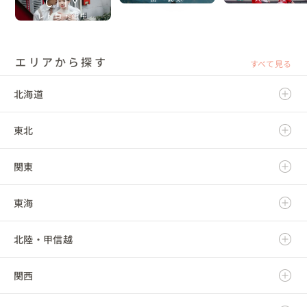
CITY
レトロ・街中
エリアから探す
すべて見る
北海道
東北
北海道
関東
青森県
東海
岩手県
茨城県
北陸・甲信越
宮城県
栃木県
岐阜県
関西
秋田県
群馬県
静岡県
新潟県