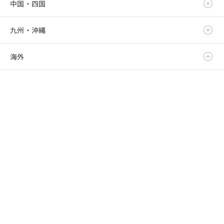
中国・四国
山形県
埼玉県
愛知県
富山県
滋賀県
九州・沖縄
福島県
千葉県
三重県
石川県
京都府
鳥取県
海外
東京都
福井県
大阪府
島根県
福岡県
神奈川県
山梨県
兵庫県
岡山県
佐賀県
海外
長野県
奈良県
広島県
長崎県
和歌山県
山口県
熊本県
徳島県
大分県
香川県
宮崎県
愛媛県
鹿児島県