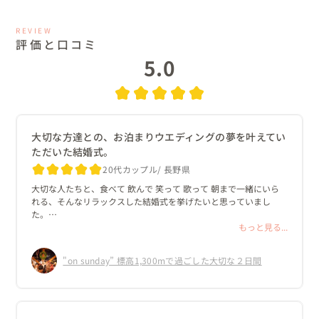
REVIEW
評価と口コミ
5.0
大切な方達との、お泊まりウエディングの夢を叶えてい
ただいた結婚式。
20代カップル
長野県
大切な人たちと、食べて 飲んで 笑って 歌って 朝まで一緒にいら
れる、そんなリラックスした結婚式を挙げたいと思っていまし
た。

何人かのフリープランナーさんとお会いするなかで、熊谷さんの
もっと見る...
ゆったりと意見を聞いてくれる雰囲気に惹かれ、この人に自分た
ちの式を一緒に作って欲しいと思い、お願いしました。

"on sunday” 標高1,300mで過ごした大切な２日間
夫の出身地 長野県にある、プチホテル ゾンタックを紹介していた
だき、

自然豊かな、広い敷地のこの場所なら、理想の結婚式が挙げられ
る！とワクワクしました。
