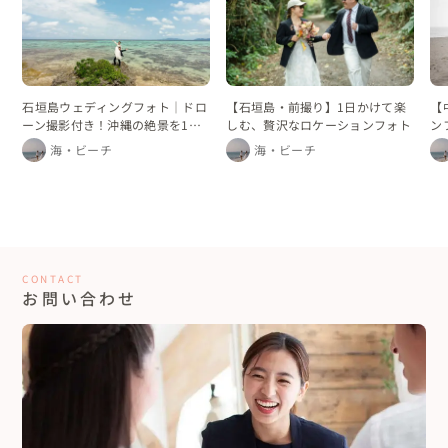
【
石垣島ウェディングフォト｜ドロ
【石垣島・前撮り】1日かけて楽
ン
ーン撮影付き！沖縄の絶景を1日
しむ、贅沢なロケーションフォト
かけて巡るフォトプラン
海・ビーチ
海・ビーチ
CONTACT
お問い合わせ