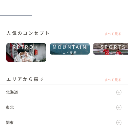
人気のコンセプト
すべて見る
RETRO・
MOUNTAIN
SPORTS
CITY
山・高原
スポーツ
レトロ・街中
エリアから探す
すべて見る
北海道
東北
北海道
関東
青森県