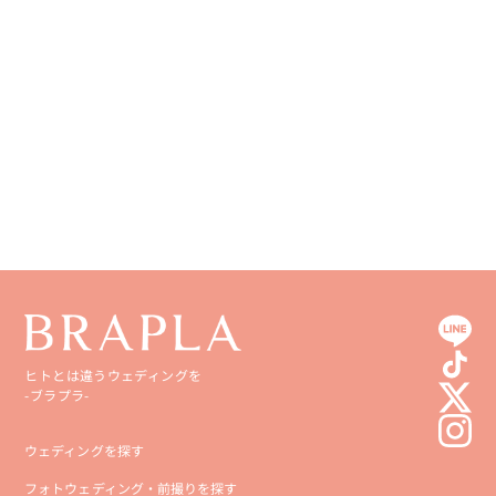
和歌山県
山口県
熊本県
徳島県
大分県
香川県
宮崎県
愛媛県
鹿児島県
高知県
沖縄県
ヒトとは違うウェディングを
-ブラプラ-
ウェディングを探す
フォトウェディング・前撮りを探す