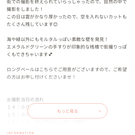
街での撮影を終えられていらっしゃったので、自然の中で
撮影をしました！

この日は雲がかなり厚かったので、空を入れないカットも
たくさん残しています😊

海や緑以外にもモルタルっぽい素敵な壁を発見！

エメラルドグリーンの手すりが印象的な桟橋で街撮りっぽ
くもできちゃいます💕

ロングベールはこちらでご用意がございますので、ご希望
の方はお申し付けくださいませ！

🌼撮影当日の流れ

１４：００　りんくう公園控え室でヘアメイク

もっと見る
１５：００　園内シーサイド緑地で撮影開始

１６：３０　マーブルビーチにて撮影

１７：００　撮影終了　

INFORMATION