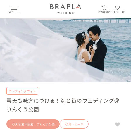
メニュー
閲覧履歴
ライク一覧
ウェディングフォト
曇天も味方につける！海と街のウェディング＠
りんくう公園
大阪府大阪府 りんくう公園
海・ビーチ