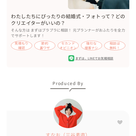
わたしたちにぴったりの結婚式・フォトって？どの
クリエイターがいいの？
そんな方は まずはブラプラに相談！ 元プランナーがおふたりを全力
でサポートします！
見積もり
節約
セカンド
強引な
相談は
確認
裏ワザ
オピニオン
接客ナシ
無料！
まずは、
LINEでお気軽相談
Produced By
すなお（三谷素直）