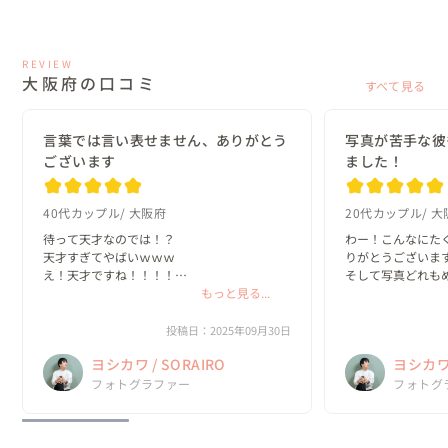
REVIEW
大阪府の口コミ
すべて見る
言葉では言い表せません、ありがとう
写真が苦手な彼
ございます
ました！
40代カップル
大阪府
20代カップル
大
待って天才なのでは！？

わー！こんなにた
天才すぎてやばいｗｗｗ

りがとうございます
え！天才ですね！！！！

そして写真どれも
ありがとうございます、天才です！！！！
もっと見る...
ー！お気に入りが決
彼も珍しく喜んでい
コンにするみたいです
投稿日：2025年09月30日
ヨシカワ / SORAIRO
ヨシカワ 
フォトグラファー
フォトグ