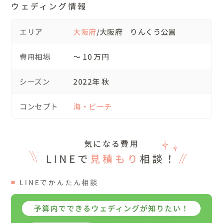
ウェディング情報
🌼ドレス

エリア
大阪府
/大阪府 りんくう公園
お二人にご準備いただきました！

費用相場
〜 10 万円
🌼ヘアメイク・アテンド

ご紹介可能です！

シーズン
2022年 秋
コンセプト
海・ビーチ
🌼こんな方におすすめ🌼

◎写真は得意ではないという方もご安心ください！

撮られるのが苦手という方には、遠くから撮影を始めたり

気になる費用
動きをつけたポージングで緊張をほぐしたりしながら撮影
LINEで
見積もり
相談！
を進めます！

LINEでかんたん相談
◎こだわりがなくて困っている…

打ち合わせ等でお二人のお人柄に触れながら似合うポージ
ングをご提案いたします！
