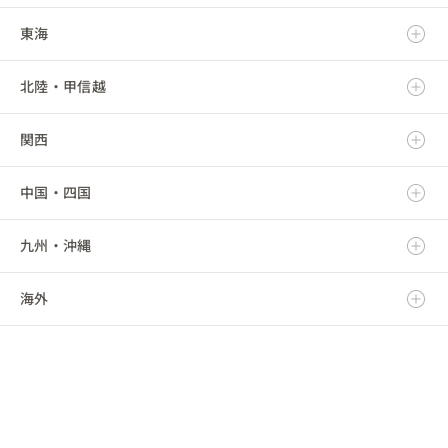
東海
岩手県
茨城県
北陸・甲信越
宮城県
栃木県
岐阜県
関西
秋田県
群馬県
静岡県
新潟県
中国・四国
山形県
埼玉県
愛知県
富山県
滋賀県
九州・沖縄
福島県
千葉県
三重県
石川県
京都府
鳥取県
海外
東京都
福井県
大阪府
島根県
福岡県
神奈川県
山梨県
兵庫県
岡山県
佐賀県
海外
長野県
奈良県
広島県
長崎県