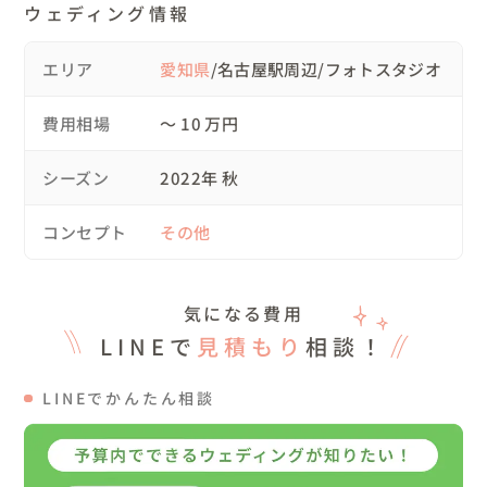
ウェディング情報
○場所

場所は名古屋駅周辺にあります自社のスタジオで撮影させ
エリア
愛知県
/名古屋駅周辺/フォトスタジオ
ていただきましたので

ヘアメイク、着替え、撮影を一箇所で行いましたので無駄
費用相場
〜 10 万円
な移動などせずにすみました。

シーズン
2022年 秋
◯こんな人におすすめ

・ふたりらしさのある写真を残したい方

コンセプト
その他
・「THEウェディング」ではなくシンプルな写真が好きな
方

・1ヶ所で移動少なくさまざまな雰囲気で撮影をされたい
気になる費用
方

LINEで
見積もり
相談！
など、おふたりのご希望や撮影をされる思いを大切にさせ
LINEでかんたん相談
ていただきます。

さまざまな現場での経験がありますので、ぜひお気軽にご
相談ください😄