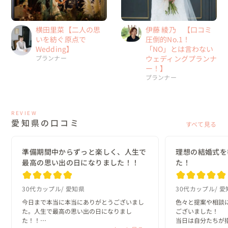
伊藤 綾乃 【口コミ
横田里菜【二人の思
圧倒的No.1！
いを紡ぐ原点で
「NO」とは言わない
Wedding】
ウェディングプランナ
プランナー
ー！】
プランナー
REVIEW
愛知県の口コミ
すべて見る
準備期間中からずっと楽しく、人生で
理想の結婚式を
最高の思い出の日になりました！！
た！
30代カップル
愛知県
30代カップル
愛
今日まで本当に本当にありがとうございまし
色々と提案や相談
た。人生で最高の思い出の日になりまし
ございました！

た！！

当日は自分たちが