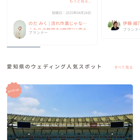
もっと見る...
挙げることができま
結婚式についての話を聞けたらな〜ってふわ
っとした気持ちから入ったけど、みくさんの
先日、写真と映像の
投稿日：2025年04月24日
プランナーとしての結婚式に対する熱い気持
拝見させていただ
のだ みく | 流れ作業じゃない
伊藤 綾
ちを聞いてこの人の元で絶対にあげたい！っ
くださり、本当に
て強...
婚式の...
ふたりの軌跡を“物語”に変え
No.1
プランナ
プランナー
る一日を
ウェデ
愛知県のウェディング人気スポット
すべて見る