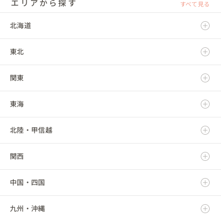
エリアから探す
すべて見る
北海道
東北
北海道
関東
青森県
東海
岩手県
茨城県
北陸・甲信越
宮城県
栃木県
岐阜県
関西
秋田県
群馬県
静岡県
新潟県
中国・四国
山形県
埼玉県
愛知県
富山県
滋賀県
九州・沖縄
福島県
千葉県
三重県
石川県
京都府
鳥取県