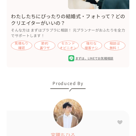
わたしたちにぴったりの結婚式・フォトって？どの
クリエイターがいいの？
そんな方は まずはブラプラに相談！ 元プランナーがおふたりを全力
でサポートします！
見積もり
節約
セカンド
強引な
相談は
確認
裏ワザ
オピニオン
接客ナシ
無料！
まずは、
LINEでお気軽相談
Produced By
宮腰ちひろ