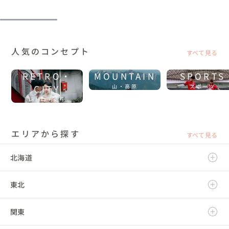
人気のコンセプト
すべて見る
RETRO・
MOUNTAIN
SPORTS
CITY
山・高原
スポーツ
レトロ・街中
エリアから探す
すべて見る
北海道
東北
北海道
関東
青森県