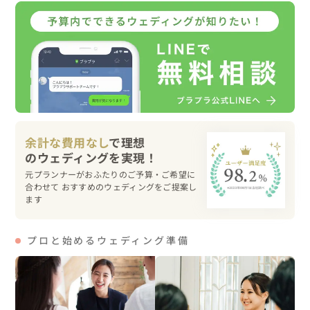
お見せするうちに

「楽しい！」と次第に笑顔になってくれました😊

新婦様が新郎様にキスをするシーンの撮影ではお二人とも
照れ笑い！

とっても素敵な笑顔だったので僕もすかさずシャッターを
切りました💫

撮影が終わったとき「撮影してもらってよかった！」と言
ってもらえたことは本当に嬉しかったです。

余計な費用なし
で理想
▽こんな人にオススメ

元プランナーがおふたりのご予算・ご希望に
「おしゃれな写真が撮りたい！」

合わせて おすすめのウェディングをご提案し
ます
「堅苦しいのは苦手」

「自然体な私たちを残したい」

「私たちに合う提案をしてほしい」

プロと始めるウェディング準備
そんなカップル様、一度是非ご相談ください！

「想いを聞き寄り添うこと」「雰囲気を掴むこと」

大得意です！お気軽にご連絡をお待ちしております。
