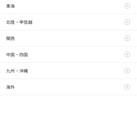
東海
岩手県
茨城県
北陸・甲信越
宮城県
栃木県
岐阜県
関西
秋田県
群馬県
静岡県
新潟県
中国・四国
山形県
埼玉県
愛知県
富山県
滋賀県
九州・沖縄
福島県
千葉県
三重県
石川県
京都府
鳥取県
海外
東京都
福井県
大阪府
島根県
福岡県
神奈川県
山梨県
兵庫県
岡山県
佐賀県
海外
長野県
奈良県
広島県
長崎県
和歌山県
山口県
熊本県