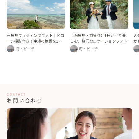
石垣島ウェディングフォト｜ドロ
【石垣島・前撮り】1日かけて楽
大
ーン撮影付き！沖縄の絶景を1日
しむ、贅沢なロケーションフォト
か
かけて巡るフォトプラン
海・ビーチ
海・ビーチ
CONTACT
お問い合わせ