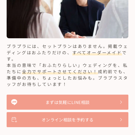
ブラプラには、セットプランはありません。
掲載ウェ
ディングはおふたりだけの、
すべてオーダーメイド
で
す。
本当の意味で「おふたりらしい」ウェディングを、私
たちに
全力でサポートさせてください！
成約前でも、
準備中の方も、ちょっとしたお悩みも。ブラプラスタ
ッフがお待ちしています！
まずは気軽にLINE相談
オンライン相談を予約する