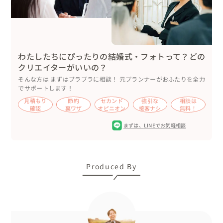
「あなたの知らないあなたに会える」

私はこんなに幸せそうにに笑うんだ。彼は優しい目で私を
みているんだな。

撮られた写真で気づく「愛」がきっとあるはず。

わたしたちにぴったりの結婚式・フォトって？どの
それはこれから先を一緒に歩むお二人にとって、とても大
クリエイターがいいの？
切で素敵な体験になると思います。

そんな方は まずはブラプラに相談！ 元プランナーがおふたりを全力
でサポートします！
僕にそのお手伝いをさせて下さい！

見積もり
節約
セカンド
強引な
相談は
確認
裏ワザ
オピニオン
接客ナシ
無料！
お二人のさまざまの表情を引き出すことができたら、僕も
幸せです。
まずは、
LINEでお気軽相談
Produced By