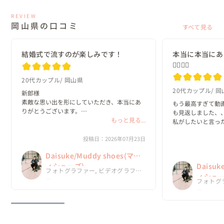
REVIEW
岡山県の口コミ
すべて見る
結婚式で流すのが楽しみです！
本当に本当にあ
🙇‍♂️🙇‍♂️
20代カップル
岡山県
20代カップル
岡
新郎様

素敵な思い出を形にしていただき、本当にあ
もう最高すぎて動
りがとうございます。

も見返しました、、
もっと見る...
私がしたいと言っ
新婦様

て嬉しかったです🙂‍
素敵すぎるムービーに仕上がっており、
投稿日：2026年07月23日
言葉に表せない程の
Daisukeさんにお願いしてやっぱり良かった
今回、Daisuk
Daisuke/Muddy shoes(マデ
ねと2人で話していました☺️

ったって思ってい
結婚式で流すのが楽しみです！

ィシューズ)
Daisuk
フォトグラファー, ビデオグラファ
ありがとうございます😆
ィシュー
ー
フォトグ
ー