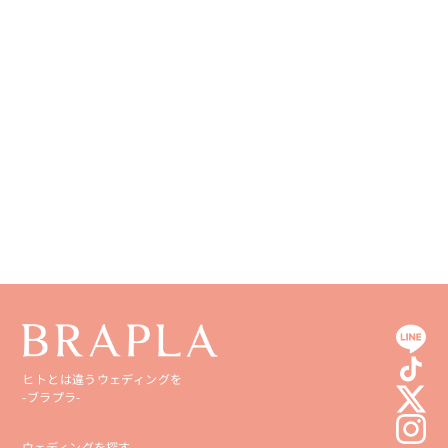
徳島県
大分県
香川県
宮崎県
愛媛県
鹿児島県
高知県
沖縄県
ヒトとは違うウェディングを
-ブラプラ-
ウェディングを探す