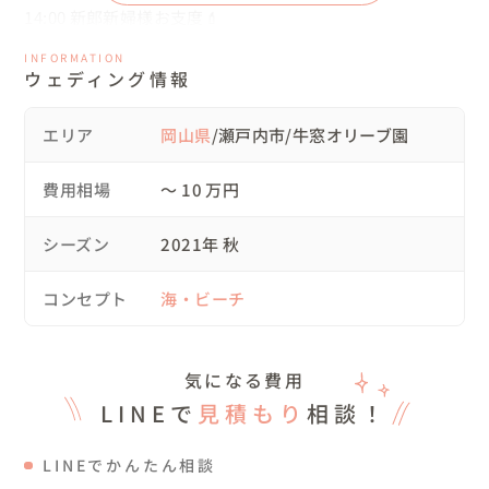
14:00 新郎新婦様お支度💄

15:00 牛窓オリーブ園🌿での撮影

INFORMATION
16:00 牛窓海水浴場🌊での撮影

ウェディング情報
17:00 撮影終了！

エリア
岡山県
/瀬戸内市/牛窓オリーブ園
▽こだわったこと

ロケ地も緑や海岸など洋風な雰囲気でお二人の希望も「オ
費用相場
〜 10 万円
シャレに撮りたい！」との

ことだったのでカッコよく見えるポージングや雰囲気のご
シーズン
2021年 秋
提案をさせていただきました✨

また、お二人のそのままの雰囲気がすでにとっても素敵だ
コンセプト
海・ビーチ
ったので、ありのままを二人を残せるよう常にシャッター
を切り続けました📸

気になる費用
▽撮影中のご様子

LINEで
見積もり
相談！
初めのうちは「写真が苦手。」「観光の方の目が気にな
る。」

LINEでかんたん相談
とおっしゃっていたお二人。しかし、実際に撮れた写真を