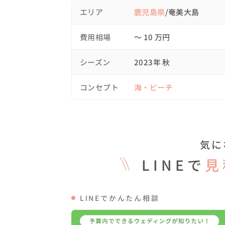
私たちスタッフの方でご用意させて頂くこと
エリア
鹿児島県
/奄美大島
専属衣装コーディネーターがお二人の衣装
費用相場
〜 10 万円
ださい！

シーズン
2023年 秋
初めて奄美大島へ旅行で来られる方々へ私
載っていない情報を

コンセプト
海・ビーチ
お伝えすることも可能です！

宿情報、お土産情報、ご飯屋さん情報、な
す！

気に
安心してご旅行も楽しんでください。
LINEで
見
LINEでかんたん相談