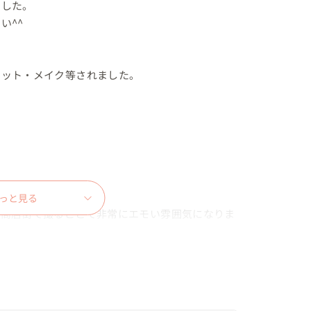
した。

^^

ット・メイク等されました。

っと見る
の商店街で撮ることで非常にエモい雰囲気になりま
った。

アクセサリー等全てご自身でご用意されていらっし