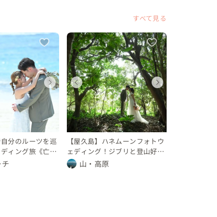
すべて見る
ディングフォト
ディングフォト
ェディングフォト
ウェディングフォト
ウェディングフォト
ウェディングフォト
ウェディ
ウェデ
ウェデ
島県
島県
児島県
鹿児島県
鹿児島県
鹿児島県
鹿児島県
鹿児島
鹿児島
 30 万円
0 万円
10 万円
10 〜 30 万円
〜 10 万円
〜 10 万円
10 〜 30
〜 10 
〜 10
で自分のルーツを巡
【屋久島】ハネムーンフォトウ
ェディング旅《亡き
ェディング！ジブリと登山好き
付けた名前の由来と
の一日撮影プラン
ーチ
山・高原
見てみたい。。。》