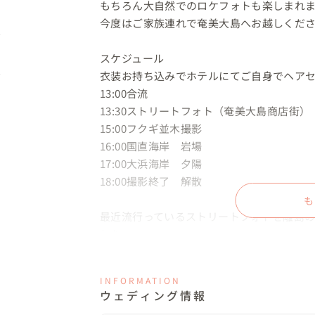
もちろん大自然でのロケフォトも楽しまれま
今度はご家族連れで奄美大島へお越しください
スケジュール

衣装お持ち込みでホテルにてご自身でヘアセ
13:00合流

13:30ストリートフォト（奄美大島商店街）

15:00フクギ並木撮影

16:00国直海岸　岩場

17:00大浜海岸　夕陽

18:00撮影終了　解散

も
最近流行っているストリートフォトを離島
した。

最後は夕日がマストですね。この日も美しか
INFORMATION
今回ご利用いただきました衣装・ブーケ・
ウェディング情報
ゃいました。
