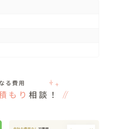
も可能です。

等のお悩みになんでもご相談乗りますのでご安心く
たちスタッフが知っている情報、ガイドブックには
んでもご相談ください。なんでもお答えいたしま
なる費用
積もり
相談！
余計な費用なし
で理想