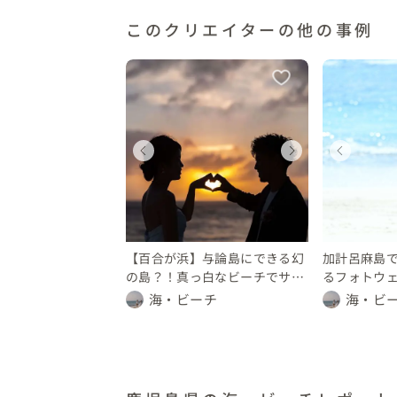
このクリエイターの他の事例
ェディングフォト
ウェディングフォト
ウェディングフォト
ウェディングフォト
ウェディングフォト
ウェ
ウェ
ウ
児島県
鹿児島県
鹿児島県
鹿児島県
鹿児島県
鹿児
鹿児
鹿
 〜 30 万円
 10 万円
10 〜 30 万円
〜 10 万円
〜 10 万円
10 〜
〜 1
〜 
【百合が浜】与論島にできる幻
加計呂麻島
の島？！真っ白なビーチでサプ
るフォトウ
ライズセカンドプロポーズ♡
父が自分に
海・ビーチ
海・ビ
なった海を