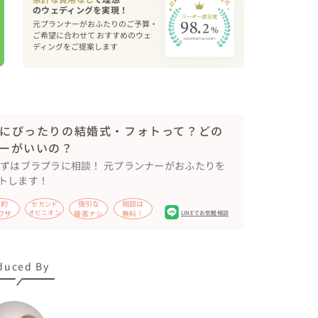
元プランナーがおふたりのご予算・
ご希望に合わせて おすすめのウェ
ディングをご提案します
にぴったりの結婚式・フォトって？どの
ーがいいの？
まずはブラプラに相談！ 元プランナーがおふたりを
トします！
節約
強引な
相談は
セカンド
ワザ
オピニオン
接客ナシ
無料！
LINEでお気軽相談
duced By