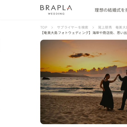
理想の結婚式を
TOP
サプライヤーを検索
尾上朋秀 奄美大
【奄美大島フォトウェディング】海岸や商店街、思い