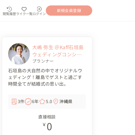
新規会員登録
閲覧履歴
ライク一覧
ログイン
大嶋 弥生 ＠Kaff石垣島
ウェディングコンシェ
ルジュ
プランナー
石垣島の大自然の中でオリジナルウ
ェディング！離島でゲストと過ごす
時間全てが結婚式の思い出。
3件
6年
5.0
沖縄県
直接相談
0
￥