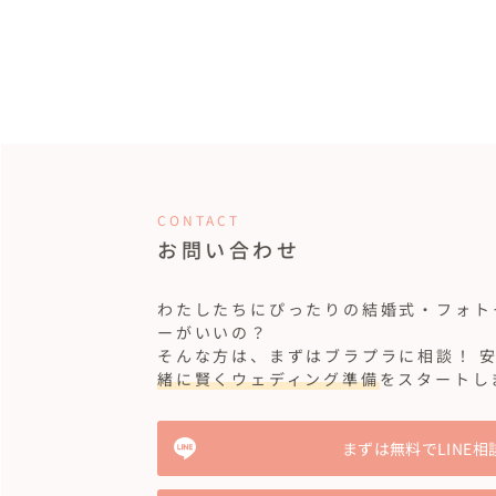
そして一番心配していた両親達も、映画の世
ました。

こんな素敵なガーデンウエディングができた
ました！

人生に一度の結婚式、一生の思い出に残る結
CONTACT
お問い合わせ
わたしたちにぴったりの結婚式・フォト
ーがいいの？
そんな方は、まずはブラプラに相談！ 
緒に賢くウェディング準備
をスタートし
まずは無料でLINE相