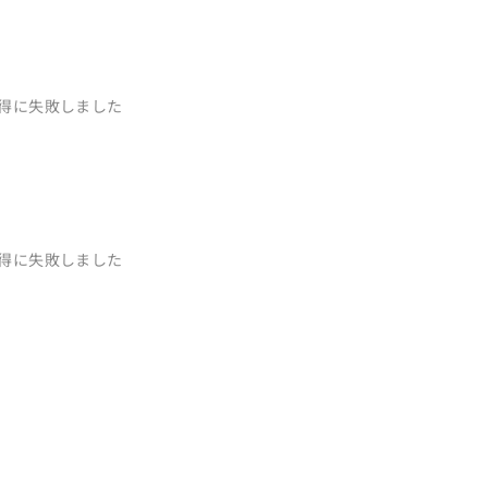
もいい思い出です、笑

ませんでした。

か、当日雨が降ったらどうしようなどなど、、

がなかったので、どのように対応すれば良いか悩む
得に失敗しました
る弥生さん、毎回の打ち合わせや日々のやり取りでご相
てくださり当日には不安な気持ちなど一切なく、全
である、ガーデンウエディングの会場コーディネート！

得に失敗しました
あとは全てお任せになります。

いつかないような素敵なご提案をしてくださいま
な会場ができており、参列したゲスト達からも沢山
切にしよう)と言うテーマで結婚式を行いました。

デンで、大切なゲストの皆様と一瞬一瞬の愛に溢れ
素敵な1日になりました。
