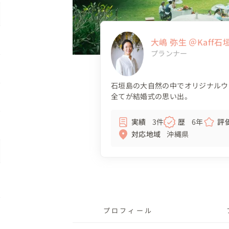
大嶋 弥生 ＠Kaf
プランナー
石垣島の大自然の中でオリジナルウ
全てが結婚式の思い出。
実績
3件
歴
6年
評
対応地域
沖縄県
プロフィール