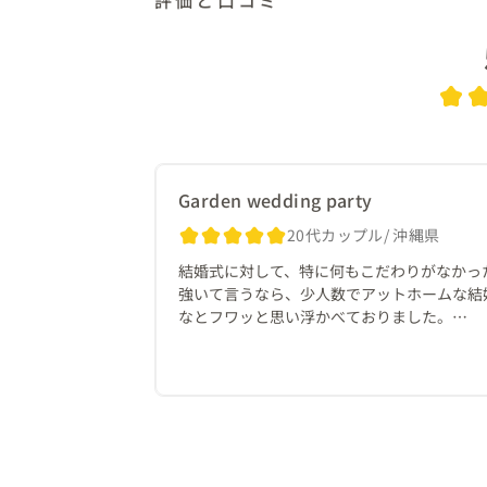
評価と口コミ
Garden wedding party
20代カップル
沖縄県
結婚式に対して、特に何もこだわりがなかった
強いて言うなら、少人数でアットホームな結婚式と
なとフワッと思い浮かべておりました。

そんな中、Instagramでたまたま見つけたsilent
投稿された写真を一目見て、私はここで式を
もちろんいわゆる普通の式を挙げてほしかった
色々と心配の言葉をもらいましたが、私の意
くれました。

また、プレ花嫁の特権でもあるウエディング