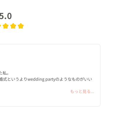
5.0
私。

いうよりwedding partyのようなものがいい
clubwedding。

もっと見る...
挙げるんだ！と心の中で即決しておりました。

両親達、、

思も固く最後は私のやりたいようにと背中を押して
フェアの参加もせず、他の会場と比べることもせ