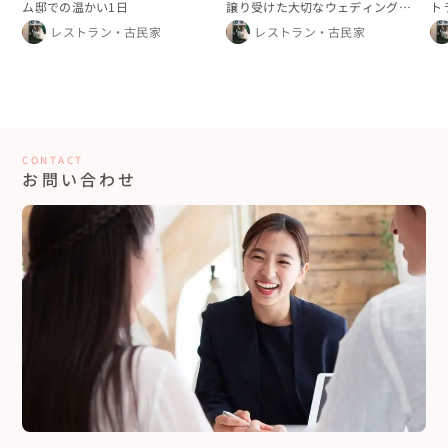
ム邸での温かい1日
譲り受けた大切なウェディングド
ト
レス
レストラン・古民家
レストラン・古民家
CONTACT
お問い合わせ