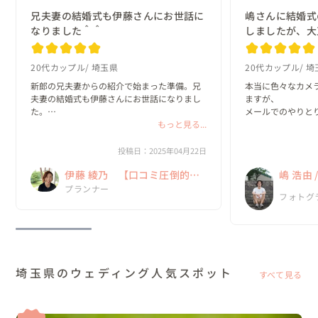
兄夫妻の結婚式も伊藤さんにお世話に
嶋さんに結婚式
なりました＾＾
しましたが、大
20代カップル
埼玉県
20代カップル
埼
新郎の兄夫妻からの紹介で始まった準備。兄
本当に色々なカメ
夫妻の結婚式も伊藤さんにお世話になりまし
ますが、

た。

メールでのやりと
もっと見る...
撮影・出来上がり
2019年12月が初顔合わせでした。私たちは結
ったです。

婚してすぐ子どもを授かり、出産前に式をあ
お人柄の良さを感
投稿日：2025年04月22日
げたい希望がありました。しかし、予定して
をアドバイスして
伊藤 綾乃 【口コミ圧倒的
嶋 浩由
た日は緊急事態宣言のなか。やむなく延期し
素を引き出してくだ
ま...
No.1！ 「NO」とは言わない
プランナー
フォトグ
ウェディングプランナー！】
埼玉県のウェディング人気スポット
すべて見る