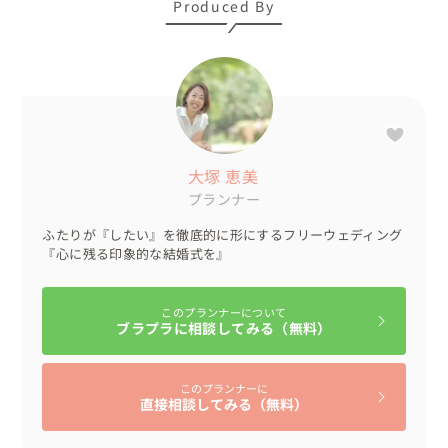
Produced By
い・・・。是非お話を聞かせてください。一緒にお二人に
合った会場選びから始めましょう。

決まり切った結婚式ではなく、おふたりとゲストで特別な
空間を作り上げるサポートをさせてください。
大塚 恵美
プランナー
ふたりが『したい』を徹底的に形にするフリーウェディング
『心に残る印象的な結婚式を』
このプランナーについて
ブラプラに相談してみる（無料）
このプランナーに
直接相談してみる（無料）