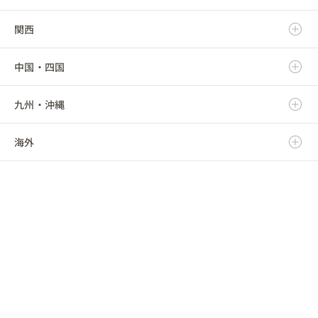
関西
秋田県
群馬県
静岡県
新潟県
中国・四国
山形県
埼玉県
愛知県
富山県
滋賀県
九州・沖縄
福島県
千葉県
三重県
石川県
京都府
鳥取県
海外
東京都
福井県
大阪府
島根県
福岡県
神奈川県
山梨県
兵庫県
岡山県
佐賀県
海外
長野県
奈良県
広島県
長崎県
和歌山県
山口県
熊本県
徳島県
大分県