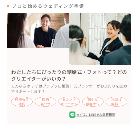
プロと始めるウェディング準備
🌿アイテムについて

衣装、アクセサリー、ペーパーアイテム、ウェルカムブー
スのグッズ、お子様へのプレゼントはおふたりのお持ち込
みです。

新婦様はおしゃれなワンピース、新郎様はスーツをオーダ
ーされ花柄の裏地がとても可愛かったです🌼

ブーケ、ヘアメイクさん、カメラマンさんは私から紹介し
ました。ヘアメイクは事前にイメージ写真を共有していた
わたしたちにぴったりの結婚式・フォトって？どの
だきました。

クリエイターがいいの？
そんな方は まずはブラプラに相談！ 元プランナーがおふたりを全力
🌿メッセージ

でサポートします！
都内から近い場所で、こんなにも自然に囲まれたレストラ
見積もり
節約
セカンド
強引な
相談は
ンはなかなか無いのでおすすめの会場です。お庭で人前式
確認
裏ワザ
オピニオン
接客ナシ
無料！
も可能ですよ。

まずは、
LINEでお気軽相談
おふたりとゲストが飾らず、ゆったりと一日を過ごせるパ
ーティーの提案が得意です。

会場が決まっておらず、どのように探せばいいかわからな