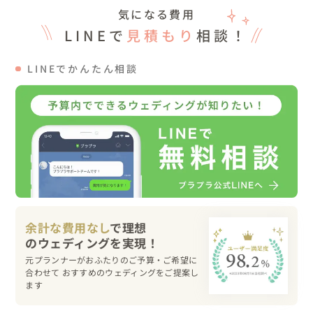
お庭でゲストと一緒にお酒を、お子様とはシャボン玉を楽
気になる費用
しまれました🥂

LINEで
見積もり
相談！
そのまま外でプロフィール映像をご覧いただき、懐かしい
写真の数々に同窓会気分を味わっていました。

LINEでかんたん相談
・パーティー

拍手の中、おふたりに登場していただきました。

ウェルカムスピーチ、ご友人の乾杯挨拶後は細かい進行な
どは設けずにゲストとのお時間を楽しまれていました😄

外に出てお子さんといっしょに遊ぶなど、終始自由に過ご
されていました。

パーティーの途中には、ケーキ入刀の代わりに「ティラミ
ス入刀」を行いました。

（会場がイタリアンレストランということで、ティラミス
余計な費用なし
で理想
入刀となりました✨）

装飾のマジパンはパティシエをされているご友人の手作り
元プランナーがおふたりのご予算・ご希望に
で、大学の頃に陸上をされていたおふたりをかたどったも
合わせて おすすめのウェディングをご提案し
のです✨

ます
最後はおふたりからのご挨拶で結びとなりました。
