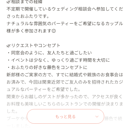
🌿相談までの経緯

不定期で開催しているウェディング相談会へ参加してくだ
さったおふたりです。

ナチュラルな雰囲気のパーティーをご希望になるカップル
様が多く参加されます😊

🌿リクエストやコンセプト

・同窓会のように、友人たちと過ごしたい

・イベントは少なく、ゆっくり過ごす時間を大切に

・おふたりの好きな藤色をコンセプトに

新郎様のご実家の方で、すでに結婚式や親族のお食事会は
お済みで、今回は関東近郊でご友人のみを招待されたカジ
ュアルなパーティーをご希望でした。

関東からお越しのゲストが多かったので、アクセスが良く
お料理も美味しいこちらのレストランでの開催が決まりま
した。

もっと見る
ブーケやテーブルナプキン、ペーパーアイテムを藤色で統
一しました。
