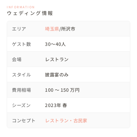
INFORMATION
🌿スケジュール

ウェディング情報
09:00　レストラン内でお支度開始

11:00　お支度完了後、写真撮影

エリア
埼玉県
/所沢市
12:00　受付開始（おふたりも一緒にお手迎え）

12:15　ガーデンでウェルカムパーティー

ゲスト数
30〜40人
13:00　レストランでパーティー開始

15:30　結び

会場
レストラン
🌿当日について

スタイル
披露宴のみ
少しだけ緊張したご様子もありましたが、笑顔でワクワク
しながら会場入りされました😊

費用相場
100 〜 150 万円
朝は小雨だったのですが徐々に天気が回復し、撮影を開始
するころには雨があがっていました✨

シーズン
2023年 春
受付で、おふたりもいっしょにゲストをお出迎えされ、

「まさか受付にいるとは思っていなかった！！」と感激さ
コンセプト
レストラン・古民家
れる方も多かったです💕

・ウェルカムーパーティー
