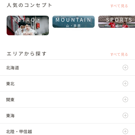
人気のコンセプト
すべて見る
RETRO・
MOUNTAIN
SPORTS
CITY
山・高原
スポーツ
レトロ・街中
エリアから探す
すべて見る
北海道
東北
北海道
関東
青森県
東海
岩手県
茨城県
北陸・甲信越
宮城県
栃木県
岐阜県