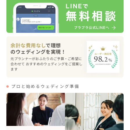
温かい雰囲気のお二人で、終始和やかに撮影を進めさせて
いただきました。

お二人とも笑顔が素敵なので、シャッターを切る手が止ま
りませんでした！

また、併せてペイントフォトのご依頼もいただいていたた
余計な費用なし
で理想
め、ウェディングの撮影後にペイントフォトを撮影しまし
たが、そちらも楽しく撮影させていただきました。

元プランナーがおふたりのご予算・ご希望に
合わせて おすすめのウェディングをご提案し
▽こんな人におすすめ

ます
・富士山撮影をご希望のカップル様、穴場撮影スポットを
プロと始めるウェディング準備
たくさん知っております！ぜひお任せください！

・ロマンチックな雰囲気で、朝陽や夕陽での撮影をご希望
の方、ぜひお任せください！