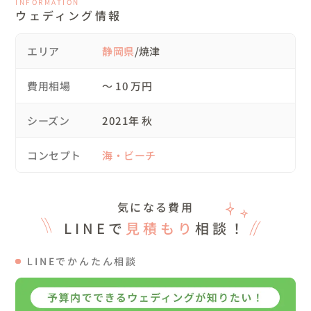
INFORMATION
だいており、ブーケやヘアセット・ドレスのお手配はゲス
ウェディング情報
トさまが行っております。

ブーケが特に豪華で、写真映えしていますのでぜひご覧く
エリア
静岡県
/焼津
ださい！

費用相場
〜 10 万円
【当日の流れ】

シーズン
2021年 秋
05：15 駐車場で合流

コンセプト
海・ビーチ
05：30 朝陽と撮影開始

06：00 場所を移動して撮影

08：00 駐車場近くの緑の中で撮影

気になる費用
08：10 撮影終了

LINEで
見積もり
相談！
※このあと別枠として、ペイントフォトを撮影させていた
だき、最終的に解散したのは10：30頃でした

LINEでかんたん相談
▽カップル様の当日の様子
