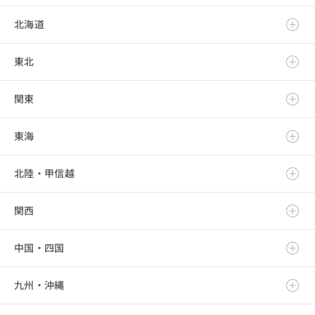
北海道
東北
北海道
関東
青森県
東海
岩手県
茨城県
北陸・甲信越
宮城県
栃木県
岐阜県
関西
秋田県
群馬県
静岡県
新潟県
中国・四国
山形県
埼玉県
愛知県
富山県
滋賀県
九州・沖縄
福島県
千葉県
三重県
石川県
京都府
鳥取県