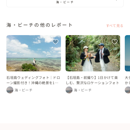
海・ビーチ
海・ビーチの他のレポート
すべて見る
石垣島ウェディングフォト｜ドロ
【石垣島・前撮り】1日かけて楽
大
ーン撮影付き！沖縄の絶景を1日
しむ、贅沢なロケーションフォト
か
かけて巡るフォトプラン
海・ビーチ
海・ビーチ