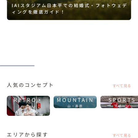
IAIスタジアム日本平での結婚式・フォトウェデ
ィングを徹底ガイド！
人気のコンセプト
すべて見る
RETRO・
MOUNTAIN
SPORTS
CITY
山・高原
スポーツ
レトロ・街中
エリアから探す
すべて見る