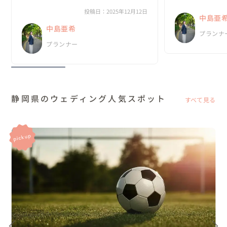
頭が上がりません！

ですね、、あきさん
自由なゲストと初めての場所と持ち込みスタ
投稿日：2025年12月12日
中島亜
ッフは想像以上に大変だったと思います！！

中島亜希
ありがとうございます✨...
プランナ
プランナー
静岡県のウェディング人気スポット
すべて見る