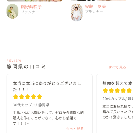
安藤 友美
鶴野蒔咲子
プランナー
プランナー
REVIEW
静岡県の口コミ
すべて見る
本当に本当にありがとうございまし
想像を超えて本当
た！！！！
20代カップル
静
30代カップル
静岡県
本当にお疲れ様でし
晴れて良かったで
中島さんにお願いをして、ゼロから素敵な結
のか！驚きました！
婚式を作ることができて、心から感謝で
初めて会った時、
す！！！

と2人で決めて、
スタッフの皆さまは全力を尽くして下さり、
もっと見る...
います！もうzoo