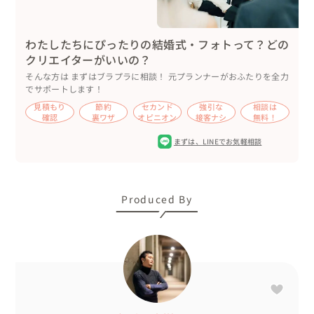
わたしたちにぴったりの結婚式・フォトって？どの
クリエイターがいいの？
そんな方は まずはブラプラに相談！ 元プランナーがおふたりを全力
でサポートします！
見積もり
節約
セカンド
強引な
相談は
確認
裏ワザ
オピニオン
接客ナシ
無料！
まずは、
LINEでお気軽相談
Produced By