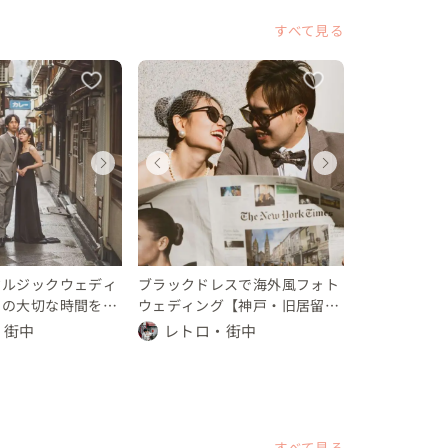
すべて見る
ディングフォト
ディングフォト
ェディングフォト
ウェディングフォト
ウェディングフォト
ウェディングフォト
ウェディ
ウェデ
ウェデ
府
府
庫県
大阪府
京都府
兵庫県
大阪府
京都府
兵庫県
 万円
0 万円
10 万円
〜 10 万円
〜 10 万円
〜 10 万円
〜 10 万
〜 10 
〜 10
タルジックウェディ
ブラックドレスで海外風フォト
りの大切な時間を撮
ウェディング【神戸・旧居留
地】
・街中
レトロ・街中
すべて見る