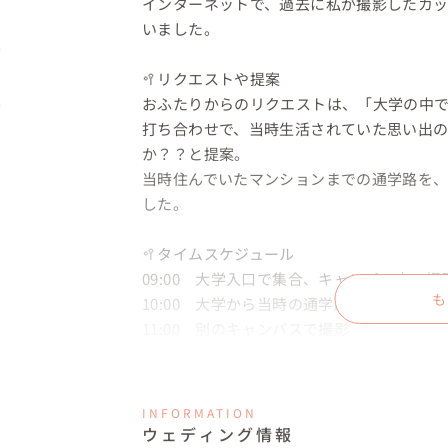
インターネットで、過去に私が撮影したカ
いました。

🥍リクエストや提案

おふたりからのリクエストは、「大学の中で
打ち合わせで、当時生活されていた思い出
か？？と提案。

当時住んでいたマンションまでの通学路を
した。

🥍タイムスケジュール

09:00　大学入口で集合、キャンパス内で撮
も
10:00　大学から当時の通学路で撮影

11:00　別のキャンパスで撮影

12:30　撮影終了

ご自宅でお支度やヘアメイクなどして、集合
INFORMATION
ウェディング情報