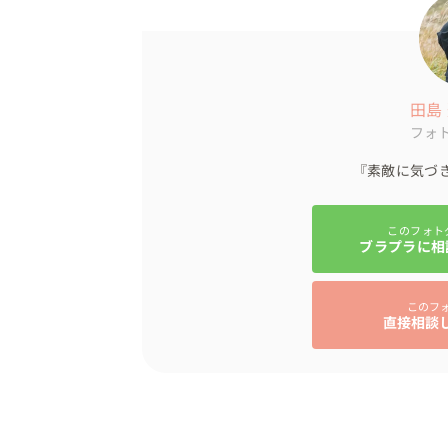
おふたりのゆかりある場所で、素敵な思い出
漠然と前撮りがしたい、といった相談からで
「どこで撮りたい？いつも行く場所や思い出
田島
など、会話を通してぴったりな場所やシチ
フォ
『素敵に気づ
このフォト
ブラプラに相
このフ
直接相談