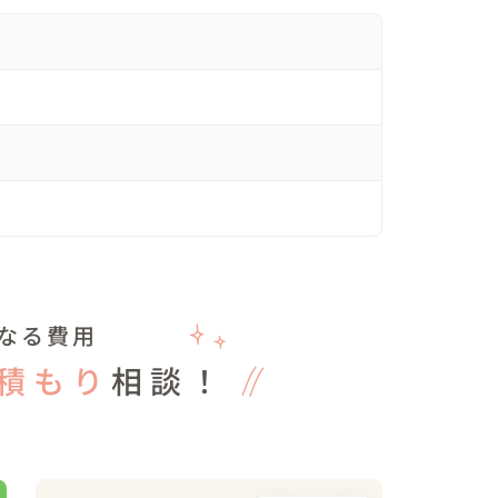
とを思い出していただき、段々と表情が和らいでき
当時よく利用されていた思い出のあるスクールバス
転手さんに撮影許可をいただき、急遽撮影させてい
そうな表情をされていました。

ションへ、歩きながら撮影をスタートしました。

なる費用
てきたようで、思い出話に花が咲いていました。

ち寄り、大好きだった豆大福を買って笑顔で頬張っ
積もり
相談！
います♪

け、冗談で「当時行ってましたか？」と聞くと、

かの返事が返ってきました🤣
