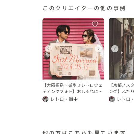
このクリエイターの他の事例
ェディングフォト
ウェディングフォト
ウェディングフォト
ウェディングフォト
ウェディングフォト
ウェ
ウェ
ウ
阪府
京都府
大阪府
京都府
兵庫県
大阪
京都
兵
10 万円
 10 万円
〜 10 万円
〜 10 万円
〜 10 万円
〜 10
〜 1
〜 
【大阪福島・街歩きレトロウェ
【京都ノス
ディングフォト】おしゃれに残
ング】ふた
すエモい瞬間
ろう
レトロ・街中
レトロ
他の方はこちらも見ています