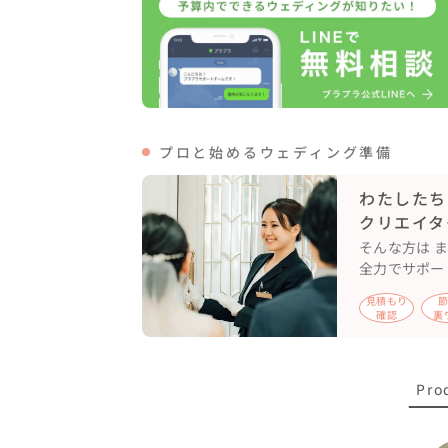
こんなエモいコインランドリー！！撮影しな
また、在学中はおんぶで帰宅したことは無い
線路では走っていただいたり、と楽しいポーズ
その後、おふたりの車でもう一つのキャンパ
プロと始めるウェディング準備
移動中の車内でもお話を聞きながら撮影を
仲良くなれました✨

わたしたち
最後の方には撮影に慣れてきた様子でした
クリエイタ
撮影させていただきました。

そんな方は 
全力でサポー
🥍お持ち込みされたもの

見積もり
全ておふたりがご準備されました。

確認
裏
🥍メッセージ

私が大切にしていることは「素敵に気づき、
Pro
素敵な場所だから、素敵な写真ということ
写真になる✨と思っています。
