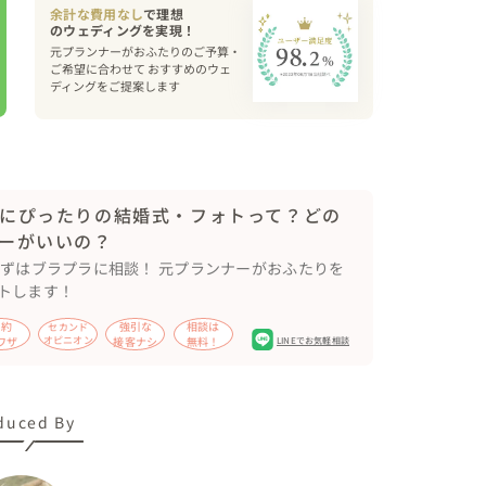
きゃ！とたくさんシャッターを切りました📸

余計な費用なし
で理想
元プランナーがおふたりのご予算・
と思い、おんぶしていただいたり、

ご希望に合わせて おすすめのウェ
ディングをご提案します
でも撮影しました😊

スへ移動しました。

続け、ますますおふたりを知ることができ、もっと
にぴったりの結婚式・フォトって？どの
ので、笑顔だけではなくクールでカッコいい表情も
ーがいいの？
まずはブラプラに相談！ 元プランナーがおふたりを
トします！
節約
強引な
相談は
セカンド
ワザ
オピニオン
接客ナシ
無料！
LINEでお気軽相談
素敵を築く写真」

duced By
だけではなくて、おふたりがいるからそこが素敵な