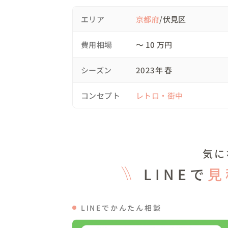
🥍当日の様子

最初は緊張していたおふたり。

エリア
京都府
/伏見区
在学中のお話などを聞きながら、当時のこ
ました😊

費用相場
〜 10 万円
キャンパス内で撮影を続けておりますと、
シーズン
2023年 春
が停まっていました🚌✨

撮影の許可は取っていなかったものの、運
コンセプト
レトロ・街中
ただくことが決まりました！！

おふたりのテンションも上がり！とても嬉し
続いて、キャンパスから当時住んでいたマン
気に
通学路を歩いていると、ますます記憶が蘇っ
よく通っていたという和菓子屋さんにも立
LINEで
見
ていた姿が、とても可愛らしく印象に残って
それから、レトロなコインランドリーを見つ
LINEでかんたん相談
「めちゃくちゃ通っていました！！！」とまさ