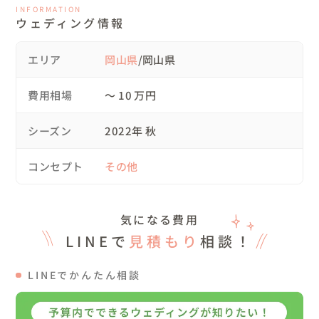
来ました。

INFORMATION
　最後には僕の方にも寄ってきてくれてすごく癒されまし
ウェディング情報
た。

エリア
岡山県
/岡山県
2.タイムスケジュール

費用相場
〜 10 万円
　　8:00頃　撮影（ヘアセット、着付け）準備開始

シーズン
2022年 秋
　　10:00　集合、打ち合わせ開始

コンセプト
その他
　　10:15　お祖母様へのファーストミート

気になる費用
　　10:30　家族集合写真

LINEで
見積もり
相談！
　　10:45　お二人の写真

LINEでかんたん相談
　　12:00　撮影終了
