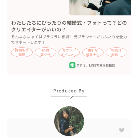
わたしたちにぴったりの結婚式・フォトって？どの
クリエイターがいいの？
そんな方は まずはブラプラに相談！ 元プランナーがおふたりを全力
でサポートします！
見積もり
節約
セカンド
強引な
相談は
確認
裏ワザ
オピニオン
接客ナシ
無料！
まずは、
LINEでお気軽相談
Produced By