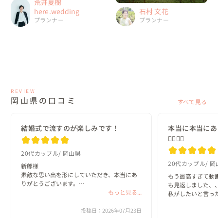
荒井夏樹
here.wedding
石村 文花
プランナー
プランナー
REVIEW
岡山県の口コミ
すべて見る
結婚式で流すのが楽しみです！
本当に本当にあ
🙇‍♂️🙇‍♂️
20代カップル
岡山県
20代カップル
岡
新郎様

素敵な思い出を形にしていただき、本当にあ
もう最高すぎて動
りがとうございます。

も見返しました、、
もっと見る...
私がしたいと言っ
新婦様

て嬉しかったです🙂‍
素敵すぎるムービーに仕上がっており、
投稿日：2026年07月23日
言葉に表せない程の