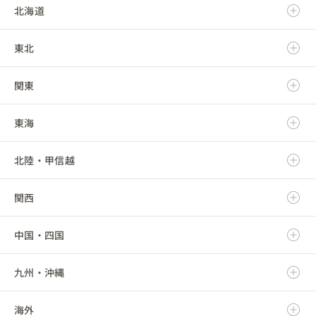
北海道
東北
北海道
関東
青森県
東海
岩手県
茨城県
北陸・甲信越
宮城県
栃木県
岐阜県
関西
秋田県
群馬県
静岡県
新潟県
中国・四国
山形県
埼玉県
愛知県
富山県
滋賀県
九州・沖縄
福島県
千葉県
三重県
石川県
京都府
鳥取県
海外
東京都
福井県
大阪府
島根県
福岡県