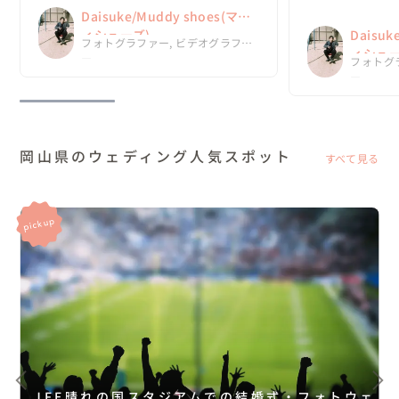
Daisukeさんにお願いしてやっぱり良かった
今回、Daisuk
Daisuke/Muddy shoes(マデ
ねと2人で話していました☺️

ったって思ってい
結婚式で流すのが楽しみです！

ィシューズ)
Daisuk
フォトグラファー, ビデオグラファ
ありがとうございます😆
ィシュー
ー
フォトグ
ー
岡山県のウェディング人気スポット
すべて見る
JFE晴れの国スタジアムでの結婚式・フォトウェ