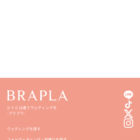
徳島県
大分県
香川県
宮崎県
愛媛県
鹿児島県
高知県
沖縄県
ヒトとは違うウェディングを
-ブラプラ-
ウェディングを探す
フォトウェディング・前撮りを探す