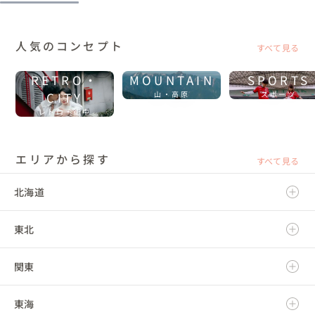
人気のコンセプト
すべて見る
RETRO・
MOUNTAIN
SPORTS
CITY
山・高原
スポーツ
レトロ・街中
エリアから探す
すべて見る
北海道
東北
北海道
関東
青森県
東海
岩手県
茨城県