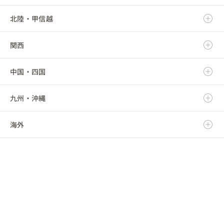
北陸・甲信越
宮城県
栃木県
岐阜県
関西
秋田県
群馬県
静岡県
新潟県
中国・四国
山形県
埼玉県
愛知県
富山県
滋賀県
九州・沖縄
福島県
千葉県
三重県
石川県
京都府
鳥取県
海外
東京都
福井県
大阪府
島根県
福岡県
神奈川県
山梨県
兵庫県
岡山県
佐賀県
海外
長野県
奈良県
広島県
長崎県
和歌山県
山口県
熊本県