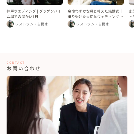
神戸ウエディング | グッゲンハイ
余命わずかな母と叶えた結婚式｜
家
ム邸での温かい1日
譲り受けた大切なウェディングド
ト
レス
レストラン・古民家
レストラン・古民家
CONTACT
お問い合わせ