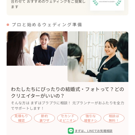
合わせて おすすめのウェディングをご提案し
花嫁をエスコートしてくれたのは、なんと猫ちゃん！！

ます
一番長く一緒にいる子なんですって（きゅんきゅん）

プロと始めるウェディング準備
④愛猫オリジナル結婚証明書

３匹の愛猫をイラストにして作ってもらった

オリジナル結婚証明書。

立会人のサイン（肉球スタンプ）はエスコートも務めてく
れた猫ちゃんです！

⑤猫型の席札

こちらは既製品でしたが、ふたりと相談して決めました♡

わたしたちにぴったりの結婚式・フォトって？どの
コスパ最強でした！

クリエイターがいいの？
そんな方は まずはブラプラに相談！ 元プランナーがおふたりを全力
⑥猫アイテム色々

でサポートします！
猫型のお料理やスイーツ、フォトプロップスや装飾な
見積もり
節約
セカンド
強引な
相談は
ど・・・いたるところに猫アイテムを入れていきました＾
確認
裏ワザ
オピニオン
接客ナシ
無料！
＾

まずは、
LINEでお気軽相談