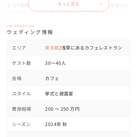
もっと見る
とっても自由な生き物なので・・・「ワンちゃんならいい
のですが・・・」と色んな会場さんに言われました。。。

INFORMATION
そこで、愛猫がどれだけ躾が出来ているかをしっかり資料
ウェディング情報
におとし、リラックスできるよう普段使ってるベッドの持
ち込みや

エリア
東京都
/浅草にあるカフェレストラン
ご飯やトイレの準備など・・・とにかく「お店には迷惑か
けないようにします！」と、しっかり説明したところ

ゲスト数
30〜40人
素敵なカフェレストランで念願の「愛猫と結婚式🐾」を挙
げることができました☆

会場
カフェ
会場が決まったら、まずは愛猫ちゃんと「前撮り」

スタイル
挙式と披露宴
３匹の猫ちゃんはとっってもイイコで✨素敵なお写真をた
くさん撮ることができました！

費用相場
200 〜 250 万円
撮ったお写真は当日たくさん飾ります。

シーズン
2014年 秋
ちなみに「Hygge」というのはデンマーク語で「居心地が
いい空間」や「楽しい時間」を意味する言葉です。
