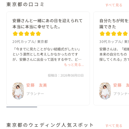
東京都の口コミ
すべて見る
安藤さんと一緒にあの日を迎えられて
自分たちが何を
本当に本当に幸せでした。
識できた
20代カップル
東京都
30代カップル
東
「今までに見たことがない結婚式がしたい」
安藤さんは、「結
という漠然とした考えしかなかったのです
本来の自分たちの
が、安藤さんに出会って話をする中で、どん
探してくれる」方で
な一日にしたいのか？がどんどん具体的にな
もっと見る...
っていきました。

私たちは、既存の
と実際のプロセス
投稿日：2026年08月03日
何より嬉しかったのは、私達がやりたいと思
っていました。

安藤 友美
安藤 
ったことを、安藤さんは「何として...
新郎・新婦に招待
プランナー
プランナ
の、ほと...
東京都のウェディング人気スポット
すべて見る