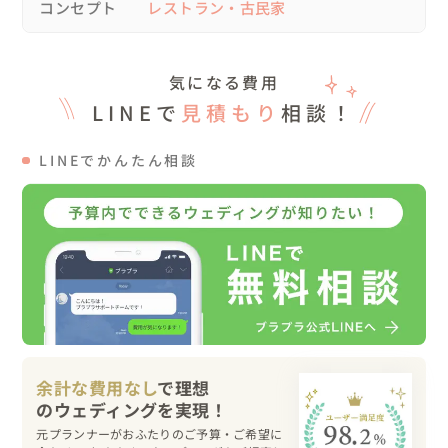
コンセプト
レストラン・古民家
愛猫ちゃんの故郷でもある国の言葉を用いて、自分たち
も、ゲストも、愛猫も心地よい空間を一緒に過ごせた
ら・・・♡というおもいを込めました。

気になる費用
テーマはホームパーティなので、なんともアットホームな
LINEで
見積もり
相談！
温かい感じが良かったですねぇ🐈

LINEでかんたん相談
コンセプトの取り入れPointは…

①オリジナル招待状

前撮り写真と猫のカタチをかたどった可愛い招待状を作り
ました！

（お写真３～４枚目です）

②肉球カフェ

肉球マシュマロをコーヒーに入れさせてもらいました！

余計な費用なし
で理想
可愛いしまろやかで美味しいんですよこれが☆

元プランナーがおふたりのご予算・ご希望に
③愛猫ちゃんに入場エスコート！？
