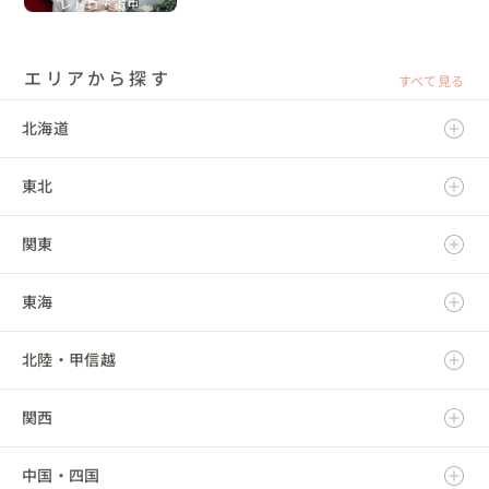
レトロ・街中
エリアから探す
すべて見る
北海道
東北
北海道
関東
青森県
東海
岩手県
茨城県
北陸・甲信越
宮城県
栃木県
岐阜県
関西
秋田県
群馬県
静岡県
新潟県
中国・四国
山形県
埼玉県
愛知県
富山県
滋賀県