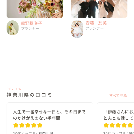
安藤 友美
鶴野蒔咲子
プランナー
プランナー
REVIEW
神奈川県の口コミ
すべて見る
人生で一番幸せな一日と、その日まで
「伊藤さんにお
のかけがえのない半年間
と夫とも話して
20代カップル
神奈川県
20代カップル
神