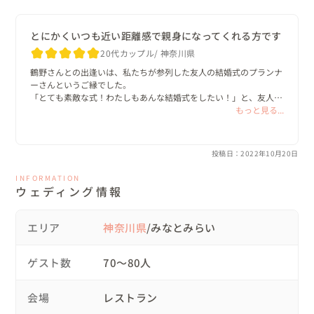
ーーーーーーーー

テーマ：横浜レトロウェディング

とにかくいつも近い距離感で親身になってくれる方です
テーマカラー：赤・黄・青

20代カップル
神奈川県
モチーフ：紙風船

鶴野さんとの出逢いは、私たちが参列した友人の結婚式のプランナ
ーーーーーーーー
ーさんというご縁でした。

「とても素敵な式！わたしもあんな結婚式をしたい！」と、友人に
話し、鶴野さんを紹介してもらってすぐに依頼をしました。

もっと見る...
会場選びからペーパーアイテム、衣装、ヘアメイク、花、写真・映
像、司会など、すべて私たちが漠然と描く理想や希望を、一緒に考
投稿日：2022年10月20日
えながら具現化してくださり、当日は、すべてがパーフェクト！

理想以上の通りの、とてもアットホームな結婚式を行うことができ
INFORMATION
ました！

ウェディング情報
ゲストには

「こんな楽しい結婚式は初めて！」

エリア
神奈川県
/みなとみらい
「ふたりらしい結婚式！」と言ってもらえ、「招待状が可愛くて、
届いたときから楽しみだった！」というゲストもいました。

ゲスト数
70〜80人
鶴野さんとは、ほぼ毎日LINEで連絡を取り合い、自分のことのよ
うに一緒に色々考えてくれて、衣装で悩んでいたときも「これは違
会場
レストラン
うね」と正直に言ってくれて（笑）

とにかくいつも近い距離感でサポートしてくれたので本当に安心感