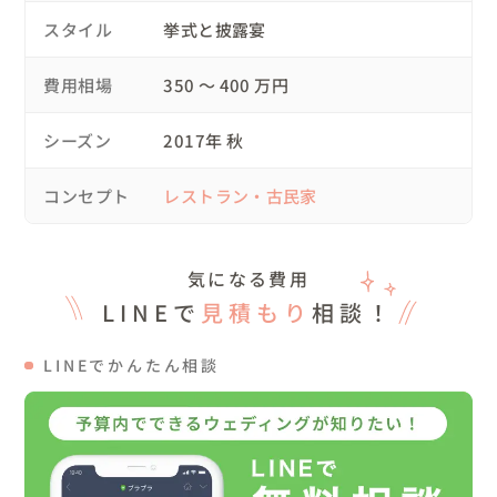
がありました。

スタイル
挙式と披露宴
形式ばった結婚式ではなく「わたしたちらしい結婚式」は、想像以
上に家族が喜んでくれて、皆さんの前で想いをしっかり誓いあえた
費用相場
350 〜 400 万円
ことも、結婚の実感がさらに湧きました。

出来上がった写真やDVDを見て、みんなが笑顔で見守ってくれて、
シーズン
2017年 秋
時には感激の涙を流している姿もあり、「結婚式をやってよかっ
た！」と改めて感じています。

コンセプト
レストラン・古民家
私たちのように、他にない結婚式を望むのであれば、式場のプラン
では限界があり、フリープランナーさんにお願いすることによっ
て、自分たちの希望や理想を実現することが可能だと思います！

気になる費用
当たり前ですが、最初は結婚式のことなんて何も分からなかった私
LINEで
見積もり
相談！
たち。

でも、二人の思いを何から何まで聞いてもらって、０から作り上げ
てもらうことができるオリジナルウェディングをお願いして本当に
LINEでかんたん相談
よかった！一生に一度だからこそ自分たちの理想や思いを形にすべ
きだと今でも思います。

アイデアの引き出しや人脈をたくさん持っている鶴野さんのような
フリープランナーさんにお願いするのは、メリットだらけです♡