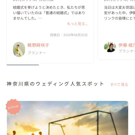
結婚式を挙げようと決めたとき、私たちが思
当日は大変お世話
い描いていたのは「普通の結婚式」ではあり
安があった中、伊
ませんでした。

リンクの皆様にと
もっと見る...
かげで、安心して
ゲストに思いきり楽しんでもらえること。

た。

私たちらしいオリジナルな世界観があるこ
投稿日：2026年06月25日
と。

「伊藤さんにお願
鶴野蒔咲子
伊藤 綾
そして、自分たちの想いを一つひとつ形にで
も話していました♪
きること。

これから無事に出産を
No.1
プランナ
プランナー
ウェデ
そんな結婚式を...
神奈川県のウェディング人気スポット
すべて見る