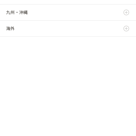
九州・沖縄
福島県
千葉県
三重県
石川県
京都府
鳥取県
海外
東京都
福井県
大阪府
島根県
福岡県
神奈川県
山梨県
兵庫県
岡山県
佐賀県
海外
長野県
奈良県
広島県
長崎県
和歌山県
山口県
熊本県
徳島県
大分県
香川県
宮崎県
愛媛県
鹿児島県