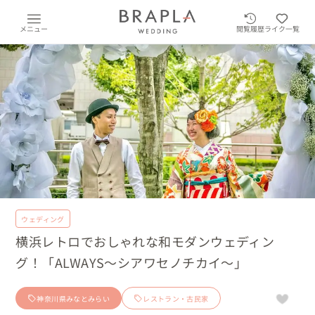
メニュー
閲覧履歴
ライク一覧
ウェディング
横浜レトロでおしゃれな和モダンウェディン
グ！「ALWAYS～シアワセノチカイ～」
神奈川県みなとみらい
レストラン・古民家