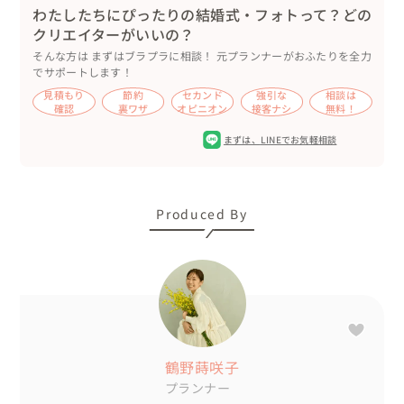
わたしたちにぴったりの結婚式・フォトって？どの
クリエイターがいいの？
そんな方は まずはブラプラに相談！ 元プランナーがおふたりを全力
でサポートします！
見積もり
節約
セカンド
強引な
相談は
確認
裏ワザ
オピニオン
接客ナシ
無料！
まずは、
LINEでお気軽相談
Produced By
鶴野蒔咲子
プランナー