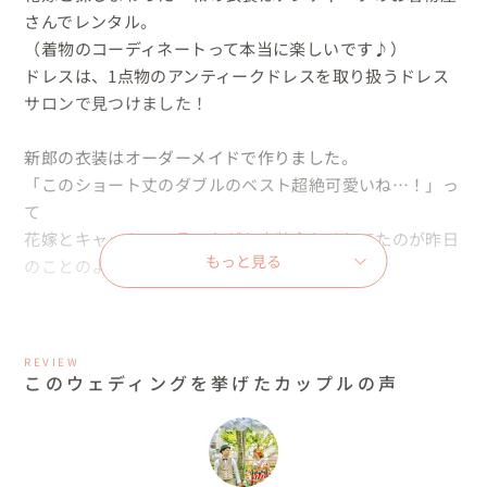
さんでレンタル。

（着物のコーディネートって本当に楽しいです♪）

ドレスは、1点物のアンティークドレスを取り扱うドレス
サロンで見つけました！

新郎の衣装はオーダーメイドで作りました。

「このショート丈のダブルのベスト超絶可愛いね…！」っ
て

花嫁とキャッキャッ言いながら衣装合わせしてたのが昨日
もっと見る
のことのようです( *´艸｀)

コンセプトは、ふたりの思い出の地でずっと大切にした
い”誓い”をたてる結婚式

REVIEW
結婚式後もふたりは横浜に住んでいて…年賀状には新しい
このウェディングを挙げたカップルの声
家族が…♡

いつも家族一緒…✨

笑顔でシアワセな毎日を♡
