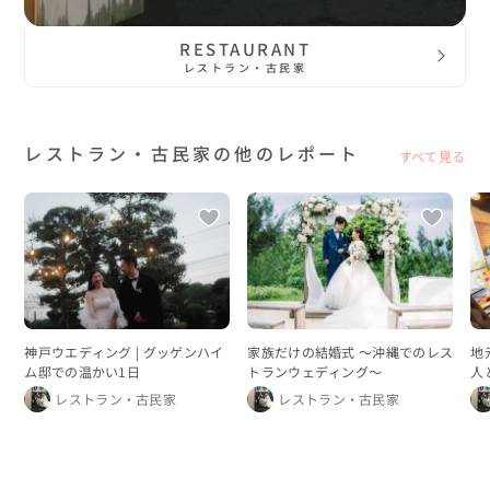
RESTAURANT
レストラン・古民家
レストラン・古民家の他のレポート
すべて見る
神戸ウエディング | グッゲンハイ
家族だけの結婚式 〜沖縄でのレス
地
ム邸での温かい1日
トランウェディング〜
人
ン
レストラン・古民家
レストラン・古民家