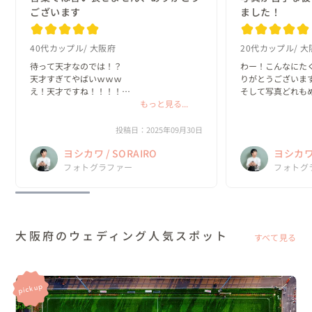
ございます
ました！
40代カップル
大阪府
20代カップル
大
待って天才なのでは！？

わー！こんなにた
天才すぎてやばいｗｗｗ

りがとうございます
え！天才ですね！！！！

そして写真どれも
ありがとうございます、天才です！！！！
もっと見る...
ー！お気に入りが決
彼も珍しく喜んでい
コンにするみたいです
投稿日：2025年09月30日
ヨシカワ / SORAIRO
ヨシカワ 
フォトグラファー
フォトグ
大阪府のウェディング人気スポット
すべて見る