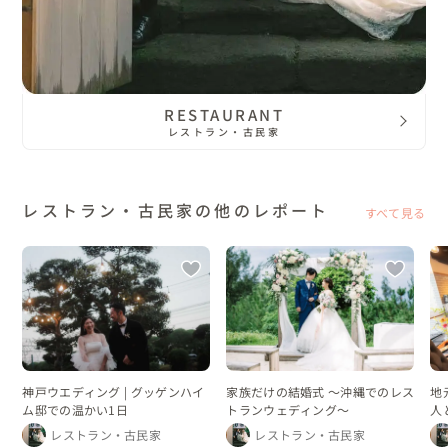
RESTAURANT
レストラン・古民家
レストラン・古民家の他のレポート
すべて見る
神戸ウエディング | グッゲンハイ
家族だけの結婚式 〜沖縄でのレス
地
ム邸での温かい1日
トランウェディング〜
人
ン
レストラン・古民家
レストラン・古民家