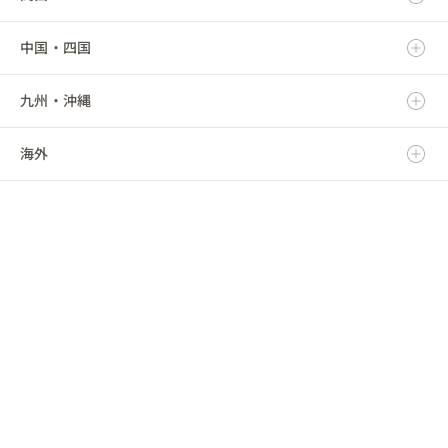
中国・四国
山形県
埼玉県
愛知県
富山県
滋賀県
九州・沖縄
福島県
千葉県
三重県
石川県
京都府
鳥取県
海外
東京都
福井県
大阪府
島根県
福岡県
神奈川県
山梨県
兵庫県
岡山県
佐賀県
海外
長野県
奈良県
広島県
長崎県
和歌山県
山口県
熊本県
徳島県
大分県
香川県
宮崎県