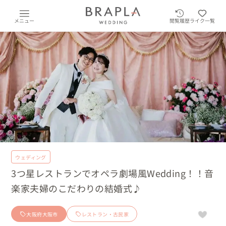
メニュー
閲覧履歴
ライク一覧
ウェディング
3つ星レストランでオペラ劇場風Wedding！！音
楽家夫婦のこだわりの結婚式♪
大阪府大阪市
レストラン・古民家