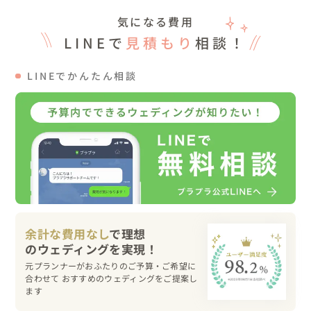
のような感動に包まれました。

さらに、ゲストへのちょっとした余興として、ふたりは楽
気になる費用
器を交換して演奏するという遊び心あふれるパフォーマン
LINEで
見積もり
相談！
スを披露。

「やっぱり自分の楽器が一番！」と最後は元の楽器に戻
LINEでかんたん相談
り、最高の演奏で締めくくりました。

【ブーケトスならぬ「ぬいぐるみトス」】

「男梅」のぬいぐるみをキャッチした方に新郎が大好物の
「高級梅」をプレゼントし

「牛のぬいぐるみ」は、新婦の出身地である滋賀県にちな
んで、キャッチした方に「近江牛」をプレゼント！

【プチギフト】

余計な費用なし
で理想
モーツァルトを聞かせて醸造した「しょうゆ」を、おみや
げとして配りました。

元プランナーがおふたりのご予算・ご希望に
合わせて おすすめのウェディングをご提案し
音楽家ゲストばかりの会場は笑いに包まれていました！

ます
（モーツアルトってそういう位置づけなの？笑）
