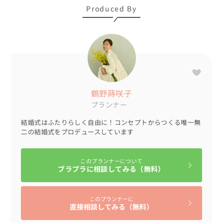
らも「今までで一番おいしい！」と大絶賛！

Produced By
料理を大切に考えていたふたりにとっても、まさに理想の
おもてなしになりました。

音楽家として、そしてYouTuberとしても活躍するふた
り。

数十万人のフォロワーとともに、これからも"音楽×愛×
鶴野蒔咲子
笑顔"に満ちた日々を歩んでいきます。

プランナー
そんなふたりの特別な一日をプロデュースできたこと、本
結婚式はふたりらしく自由に！コンセプトからつくる唯一無
当に幸せに思います✨

二の結婚式をプロデュースしています
✨「プランナー鶴野」はこんなカップルにオススメ！

このプランナーについて
✔ 自分たちらしい結婚式を叶えたい！

ブラプラに相談してみる（無料）
✔ ありきたりな進行や演出じゃなく、オリジナリティを出
したい！

このプランナーに
✔ 型にはまらない自由なウェディングがしたい！

直接相談してみる（無料）