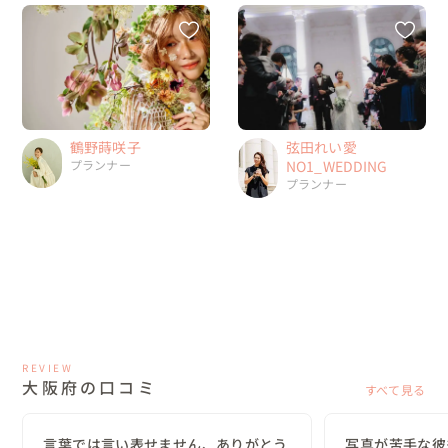
鶴野蒔咲子
弦田れい愛
プランナー
NO1_WEDDING
プランナー
REVIEW
大阪府の口コミ
すべて見る
言葉では言い表せません、ありがとう
写真が苦手な彼