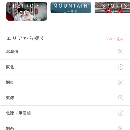
RETRO・
MOUNTAIN
SPORTS
CITY
山・高原
スポーツ
レトロ・街中
エリアから探す
すべて見る
北海道
東北
北海道
関東
青森県
東海
岩手県
茨城県
北陸・甲信越
宮城県
栃木県
岐阜県
関西
秋田県
群馬県
静岡県
新潟県