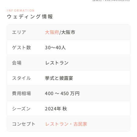
【打ち合わせ】

させていただきました。

打ち合わせは、オンラインを中心に進めつつ、ふたりのご
INFORMATION
鶴野さんには会場探しからお手伝いいただき、会場見学にまで同行
自宅近くの打ち合わせルームで対面ミーティングも実施。

ウェディング情報
していただき二人の理想の会場を見つけることが出来ました！

忙しいふたりの負担を軽減しながら、細やかな調整を重
こだわりの多い私たちでしたが、そこにある想いを汲み取ってくだ
さり、その都度ベストな提案をしてくださいました。何度も打ち合
ね、理想の結婚式を形にしていきました。

エリア
大阪府
/大阪市
わせを重ね、演出や衣装など全て理想通りの流れとなりましたが、
会場装花だけは当日まで見ることができず、当日ドキドキしながら
【ステージをモチーフにしたメイン装飾】

ゲスト数
会場に入ると、理想をはるかに超える会場を鶴野さんとスタッフの
30〜40人
皆様で創り上げてくださっていて、本当に感激しました！！お陰様
ロマンチックでクラシカルな雰囲気が好きな新婦のため
で自分たちの理想以上の結婚式を挙げることができ、ゲストの皆様
に、メイン席はオペラ劇場をイメージ。

会場
レストラン
にも日頃の感謝の想いを伝えることができたのかな、と感じていま
ピンクのドレープとバラで華やかに装飾し、ふたりの特別
す。

なステージを演出しました。

スタイル
挙式と披露宴
わたしたちが夢にまで見た結婚式の日を、最高の形で迎えられたの
まるで映画のワンシーンのような美しい写真が撮れる空間
は、鶴野さんの心強いサポートがあったからです。結婚式を結んだ
あと、自分たちは一体何を思うのだろう？といろいろ想像していま
に、ゲストからも「素敵！」の声が続出。

費用相場
400 〜 450 万円
したが、言葉では表せないほど最高に幸せな気持ちになりました。
自分の人生にこんな素敵な日が訪れるなんて、こんな気持ちになる
【音楽に包まれた披露宴】

なんて、思ってもみなかったです。ぜひたくさんの人に、この幸せ
シーズン
2024年 秋
や感動を味わってほしいので、ウェディングプランナー鶴野蒔咲子
祝宴の幕開けは、ふたりのデュエット演奏。

さんを心から推薦いたします！
選んだ曲はエルガーの「愛の挨拶」。コントラバスとピア
コンセプト
レストラン・古民家
ノの旋律が響き渡る瞬間、会場はまるでコンサートホール