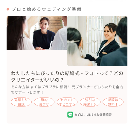
【お互いへのサプライズ】

プロと始めるウェディング準備
💌 ファーストミートで新婦から新郎へ、心を込めた手紙

新婦が今まで伝えられなかった想いを綴った手紙を、新郎
の前で朗読。

涙をこらえながら、一生懸命伝えるその姿に、会場中が感
動に包まれました。

披露宴の結びに、新郎から新婦へ100本のバラ

花言葉は「100％の愛」。

わたしたちにぴったりの結婚式・フォトって？どの
新郎の一途な想いが詰まったサプライズに、新婦も驚きと
クリエイターがいいの？
感動でいっぱいの表情に。

そんな方は まずはブラプラに相談！ 元プランナーがおふたりを全力
ロマンチックな演出に、ゲストからも大きな拍手が沸き起
でサポートします！
こりました。

見積もり
節約
セカンド
強引な
相談は
確認
裏ワザ
オピニオン
接客ナシ
無料！
【お料理へのこだわり】

まずは、
LINEでお気軽相談
会場は「ラ・フェットひらまつ」。

美食の名店ならではのこだわり抜かれた料理は、ゲストか