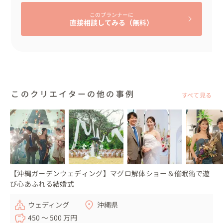
証明書はおふたりがご準備されました。

このプランナーに
リングピロー（琉球石灰岩）は私が用意しました。

直接相談してみる（無料）
🌹メッセージ

細部までこだわりが詰まったご結婚式。

おふたりの想いがしっかり形になったことを、とても嬉し
く思っています。

このクリエイターの他の事例
すべて見る
また打ち合わせ当時、私が出産直後ということもあり、た
くさんのお気遣いをいただき感謝しております😊

音楽や映像のタイミングなども丁寧に準備されたい方も、
安心してお任せください。

装飾チームもご希望に寄り添いながら、柔軟に対応してお
りますので、ぜひ安心してご相談くださいね🌺
【沖縄ガーデンウェディング】マグロ解体ショー＆催眠術で遊
び心あふれる結婚式
ウェディング
沖縄県
450 〜 500 万円