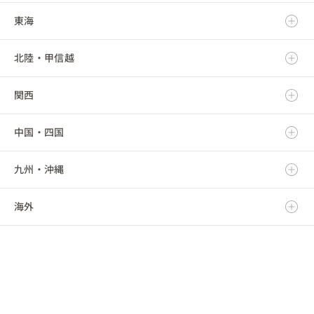
東海
岩手県
茨城県
北陸・甲信越
宮城県
栃木県
岐阜県
関西
秋田県
群馬県
静岡県
新潟県
中国・四国
山形県
埼玉県
愛知県
富山県
滋賀県
九州・沖縄
福島県
千葉県
三重県
石川県
京都府
鳥取県
海外
東京都
福井県
大阪府
島根県
福岡県
神奈川県
山梨県
兵庫県
岡山県
佐賀県
海外
長野県
奈良県
広島県
長崎県