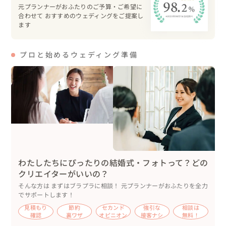
退場は、ゲストからのバブルシャワーに包まれて✨️

元プランナーがおふたりのご予算・ご希望に
合わせて おすすめのウェディングをご提案し
ます
🥂パーティー

おふたりは高砂ではなく、それぞれのゲストと並んでご着
プロと始めるウェディング準備
席されました。

演出はケーキカット、ファーストバイトと続きました。

🚤ボートレースゲーム

ボートレース好きの新郎様。

おふたりが編集されたレース映像には、1〜6号艇におふた
りやゲストのお名前が✨️

ゲストに1〜3着を予想していただきました✏️

映像上映中は、大盛りあがり🔥　なんと1名の方の予想が
当たり、商品をゲットされました🤩

わたしたちにぴったりの結婚式・フォトって？どの
🍰デザートプレート

クリエイターがいいの？
誕生日が近い方、最近資格試験に合格された方など、サプ
そんな方は まずはブラプラに相談！ 元プランナーがおふたりを全力
でサポートします！
ライズのデザートプレートでお祝い🎉

見積もり
節約
セカンド
強引な
相談は
🪕民謡ライブ

確認
裏ワザ
オピニオン
接客ナシ
無料！
リクエスト曲「三線の花」「オジー自慢のオリオンビー