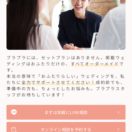
ブラプラには、セットプランはありません。
掲載ウェ
ディングはおふたりだけの、
すべてオーダーメイド
で
す。
本当の意味で「おふたりらしい」ウェディングを、私
たちに
全力でサポートさせてください！
成約前でも、
準備中の方も、ちょっとしたお悩みも。ブラプラスタ
ッフがお待ちしています！
まずは気軽にLINE相談
オンライン相談を予約する