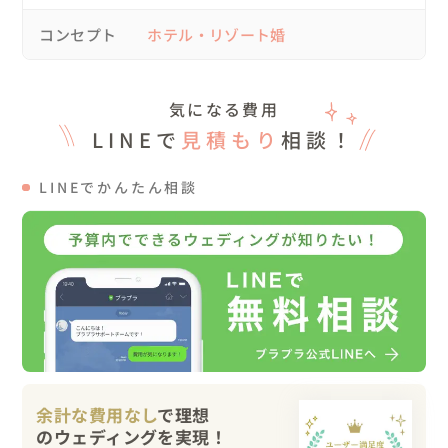
コンセプト
ホテル・リゾート婚
💍挙式

もともとはガーデンウェディングを予定していましたが、
雨のためテラスで開催に。

気になる費用
予定よりもイルミネーションを増やし、華やかさをプラス
LINEで
見積もり
相談！
しました✨️

ジャケットセレモニーでは、お母様から新郎様へハグ💕か
LINEでかんたん相談
わいらしいシーンに。

ベールダウンのシーンでは、新婦様をとても大切にされて
いるお母様の姿が印象的でした。

フラワーガールとリングボーイは、おふたりのお子様に
💍　元気いっぱいの登場に、会場は笑顔に包まれました🌟

ガーデン開催の場合は、誓いのキスの代わりにバルーンリ
リースを予定していましたが、雨のためバルーンは会場装
飾に🎈

急遽、誓いのキスをすることとなり、少し恥ずかしそうな
余計な費用なし
で理想
新郎様でした。
