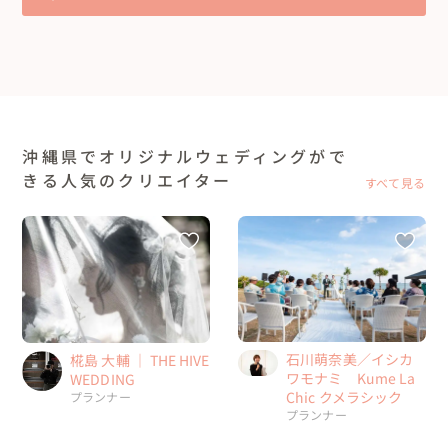
沖縄県でオリジナルウェディングがで
きる人気のクリエイター
すべて見る
石川萌奈美／イシカ
椛島 大輔 ｜ THE HIVE
ワモナミ Kume La
WEDDING
Chic クメラシック
プランナー
プランナー