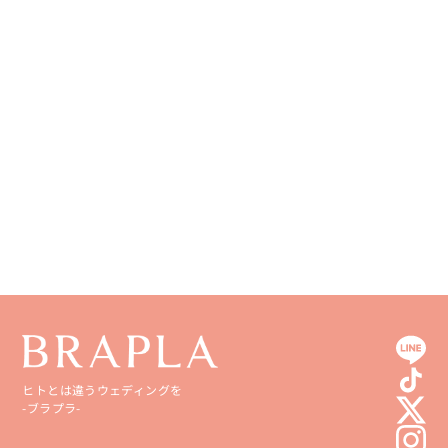
和歌山県
山口県
熊本県
徳島県
大分県
香川県
宮崎県
愛媛県
鹿児島県
高知県
沖縄県
ヒトとは違うウェディングを
-ブラプラ-