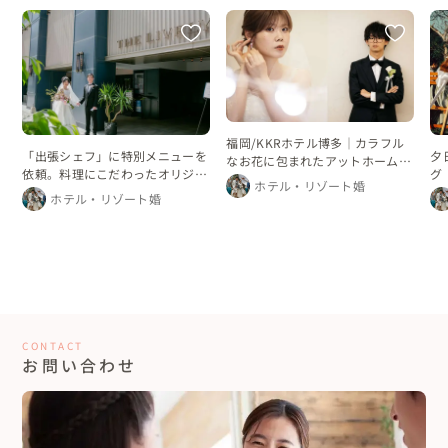
福岡/KKRホテル博多｜カラフル
「出張シェフ」に特別メニューを
夕
なお花に包まれたアットホームな
依頼。料理にこだわったオリジナ
グ
ホテルウェディング
ホテル・リゾート婚
ルウエディング
ホテル・リゾート婚
CONTACT
お問い合わせ