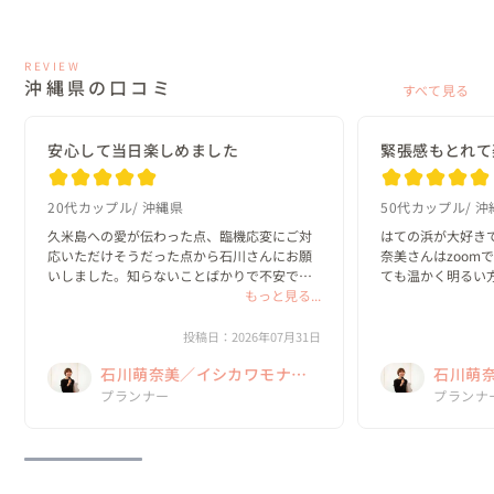
REVIEW
沖縄県の口コミ
すべて見る
安心して当日楽しめました
緊張感もとれて
20代カップル
沖縄県
50代カップル
沖
久米島への愛が伝わった点、臨機応変にご対
はての浜が大好き
応いただけそうだった点から石川さんにお願
奈美さんはzoom
いしました。知らないことばかりで不安でし
ても温かく明るい
たが、丁寧に回答してくださり安心して当日
もっと見る...
た✨梅雨明けと同
を迎えることができました。風は強かったで
に楽しかったです
すが、なんとかお天気にも恵まれて素敵な思
敵に仕上げてくださ
投稿日：2026年07月31日
い出になり...
萌奈美さんから...
石川萌奈美／イシカワモナ
石川萌
ミ Kume La Chic クメラシッ
プランナー
ミ Kum
プランナ
ク
ク