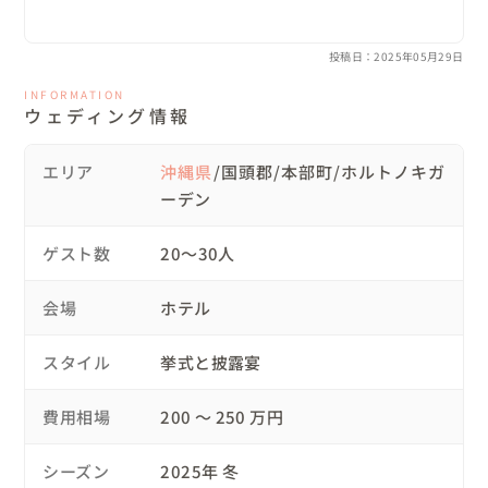
ギリギリまで変更しても迅速に対応していただいたり、茜さんには
🌹当日について

とてもご迷惑をおかけしましたが、結婚式をするにあたり私たちが
・ファーストミート

希望していた、自分たちらしい、自分たちにしかできないアットホ
投稿日：2025年05月29日
新郎様と娘さんはご一緒で、新婦様とご対面。

ームな結婚式を挙げることができました。本当に心から茜さんにお
願いして良かったなと思います。家族、友人からもすごく私たちら
娘さん「ママ、お姫様みたいでかわいい💕」

INFORMATION
しい素敵な結婚式だったよと言ってもらえたのがすごく嬉しかった
ウェディング情報
恥ずかしがり屋の新郎様は照れながらも「キレイだね」
のを覚えています。それは紛れもなく、茜さん、携わっていただい
と。

たスタッフの皆さまのおかげです。本当にありがとうございまし
た！！
エリア
沖縄県
/国頭郡/本部町/ホルトノキガ
そんな姿を見て、幸せそうな表情の新婦様でした☺️

ーデン
・ファミリーミート

おふたりは、保育園時代からの幼なじみ。

ゲスト数
20〜30人
ご家族同士も長い付き合いで、小さなころからおふたりを
見守ってきました。

会場
ホテル
感動と喜びの笑顔に包まれた、あたたかな時間となりまし
た✨️

スタイル
挙式と披露宴
・受付

ゲスト参加型の結婚証明書づくり。

費用相場
200 〜 250 万円
一つ一つリボンを結んでいただき🎀

レゴには名前を書いて、土台にセットしていただきまし
シーズン
2025年 冬
た。
