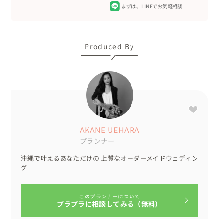
まずは、
LINEでお気軽相談
ル」「オワリはじまり」「海の声」などで、沖縄らしさを
堪能していただきました♬

🧸キッズコーナー

お子様ゲストは、会場内に設置されたキッズコーナーで終
Produced By
始遊んでいました😊

おふたりのご両親も、楽しそうにお孫さんの子守をされて
ました💕

結びは新婦様からの挨拶、サンクスムービーと続き、会場
中が感動の涙に😢

AKANE UEHARA
新郎様からの謝辞、エンドロール上映後、

プランナー
「宝くじ付きのサーターアンダギー」のプチギフトを会場
内を歩いて配られ、結びとなりました。

沖縄で叶えるあなただけの 上質なオーダーメイドウェディン
そのままおふたりは会場にご宿泊。ゆっくりと余韻を楽し
グ
まれました。

このプランナーについて
🌹アイテムについて

ブラプラに相談してみる（無料）
衣装、アクセサリー、ウェルカムスペースのグッズ、結婚