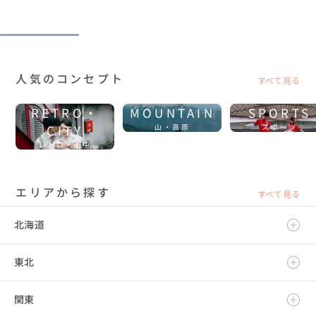
人気のコンセプト
すべて見る
RETRO・
MOUNTAIN
SPORTS
CITY
山・高原
スポーツ
レトロ・街中
エリアから探す
すべて見る
北海道
東北
北海道
関東
青森県