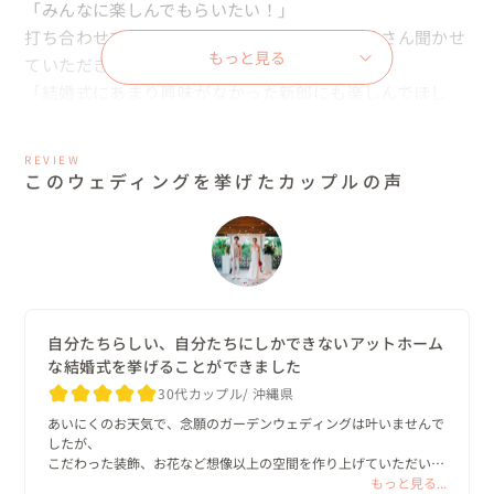
「みんなに楽しんでもらいたい！」

打ち合わせでは、そんなあたたかい想いをたくさん聞かせ
もっと見る
ていただきました☺️

「結婚式にあまり興味がなかった新郎にも楽しんでほし
い」と新婦様はたくさん工夫を重ねていらっしゃいました
💕

REVIEW
このウェディングを挙げたカップルの声
🌹スケジュール

13:00　お支度開始

14:30　ファーストミート、ファミリーミート

15:30　ゲスト受付開始

16:00　挙式

17:00　パーティー

自分たちらしい、自分たちにしかできないアットホーム
な結婚式を挙げることができました
20:00　結び

おふたりは、前日からこちらの会場に宿泊されていまし
30代カップル
沖縄県
た。

あいにくのお天気で、念願のガーデンウェディングは叶いませんで
したが、

（合計18名様の宿泊料金も費用に含まれております。）

こだわった装飾、お花など想像以上の空間を作り上げていただいて
茜さん、スタッフの皆さまには本当に感謝しかありません。期限の
もっと見る...