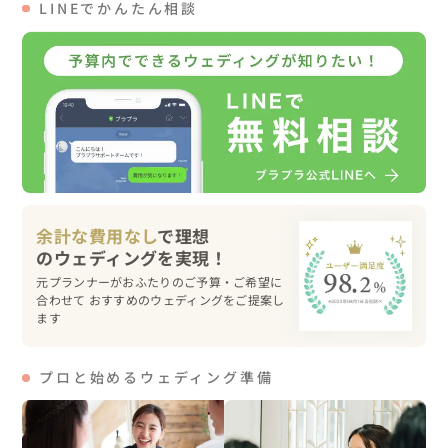
LINEでかんたん相談
10:00　お支度完了、車で移動

12:00　一色港から出発⛴

13:00　佐久島・西港到着、撮影スタート、お昼休憩

17:00　佐久島・東港出発⛴

18:00　一色港到着、車で移動

18:30　花火大会のスポットへ移動し撮影開始　

21:00　ホテルで解散

ヘアメイクさんは、私からの紹介で1日同行していただき
余計な費用なし
で理想
ました。

また、私は事前に佐久島内の夕日スポットなどの下見を行
元プランナーがおふたりのご予算・ご希望に
いました。

合わせて おすすめのウェディングをご提案し
ます
▽当日のご様子

プロと始めるウェディング準備
おふたりの旅行におじゃまする♪というコンセプトで撮影
スタート！！
