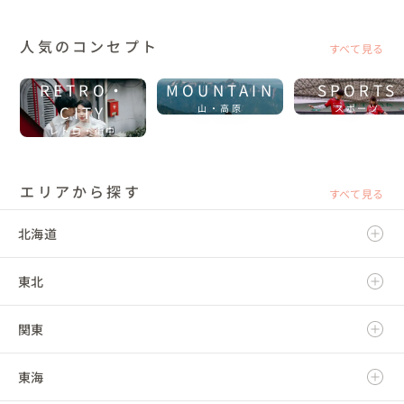
人気のコンセプト
すべて見る
RETRO・
MOUNTAIN
SPORTS
CITY
山・高原
スポーツ
レトロ・街中
エリアから探す
すべて見る
北海道
東北
北海道
関東
青森県
東海
岩手県
茨城県