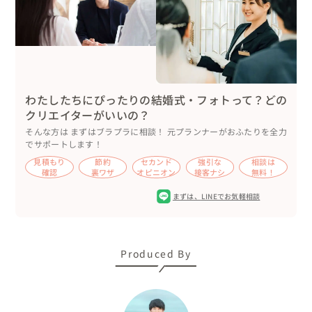
佐久島内の映え✨なSNSで人気のスポットを徒歩で巡りま
した。

最初にレンタサイクルで自転車を１台借りました🚲

移動中は、新郎様がみんなの荷物をカゴに乗せて運んでく
ださいました✨

わたしたちにぴったりの結婚式・フォトって？どの
（ウェディングの撮影のためなら！！と数少ないカゴ付き
クリエイターがいいの？
自転車をサービスしてくれました。）

そんな方は まずはブラプラに相談！ 元プランナーがおふたりを全力
でサポートします！
おふたりは、最初から緊張の様子はなく、終始リラックス
見積もり
節約
セカンド
強引な
相談は
確認
裏ワザ
オピニオン
接客ナシ
無料！
されていました😊

仲良くちょっかいを出し合い、ソロ写真撮影時には「かわ
まずは、
LINEでお気軽相談
いいね！！」や「かっこいいー！！！」

などとお互いで声を掛け合い、とても仲良しな姿が可愛ら
しく、

Produced By
シャッターを切る私もつい一緒に笑顔になり、テンション
が上がってしまいました♪
