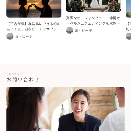
贅沢なオーシャンビュー…沖縄オ
ーベルジュウェディングを家族と
【百合が浜】与論島にできる幻の
【
ともに過ごした二泊三日
島？！真っ白なビーチでサプライ
切
海・ビーチ
ズセカンドプロポーズ♡
海・ビーチ
CONTACT
お問い合わせ