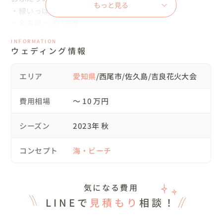
もっと見る
・緑いっぱいの公園や海、夕日

・名古屋っぽい夜景

INFORMATION
このリクエストを受け、

ウェディング情報
①岐阜県内で緑いっぱいの山、名古屋で夜景

②佐久島で海と山、名古屋で夜景

エリア
愛知県
/西尾市/佐久島/吉良花火大会
上記２パターンを提案しました。

費用相場
〜 10 万円
山よりも海派のおふたりは迷うことなく、「佐久島」を選
ばれました！

シーズン
2023年 秋
雰囲気は、明るく楽しく、おしゃれに！！とご希望いただ
きました。

コンセプト
海・ビーチ
▽当日の流れ

気になる費用
08:00　三河安城駅付近のおふたりが宿泊されていたホテ
LINEで
見積もり
相談！
ルで集合

（ホテル近くのレンタルスペースでお支度されました）
