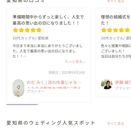
愛知県の口コミ
すべて見る
準備期間中からずっと楽しく、人生で
理想の結婚式を
最高の思い出の日になりました！！
た！
30代カップル
愛知県
30代カップル
愛
今日まで本当に本当にありがとうございまし
色々と提案や相談
た。人生で最高の思い出の日になりまし
ございました！

た！！

当日は自分たちが
もっと見る...
挙げることができま
結婚式についての話を聞けたらな〜ってふわ
っとした気持ちから入ったけど、みくさんの
先日、写真と映像の
投稿日：2025年04月24日
プランナーとしての結婚式に対する熱い気持
拝見させていただ
のだ みく | 流れ作業じゃない
伊藤 綾
ちを聞いてこの人の元で絶対にあげたい！っ
くださり、本当に
て強...
婚式の...
ふたりの軌跡を“物語”に変え
No.1
プランナ
プランナー
る一日を
ウェデ
愛知県のウェディング人気スポット
すべて見る