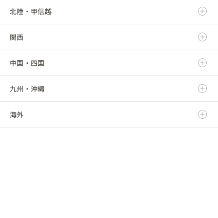
北陸・甲信越
宮城県
栃木県
岐阜県
関西
秋田県
群馬県
静岡県
新潟県
中国・四国
山形県
埼玉県
愛知県
富山県
滋賀県
九州・沖縄
福島県
千葉県
三重県
石川県
京都府
鳥取県
海外
東京都
福井県
大阪府
島根県
福岡県
神奈川県
山梨県
兵庫県
岡山県
佐賀県
海外
長野県
奈良県
広島県
長崎県
和歌山県
山口県
熊本県
徳島県
大分県