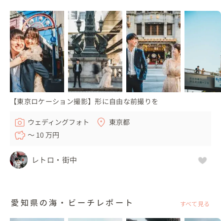
りました🎆

実は、この花火大会の撮影経験があり、ピッタリな場所へ
おふたりをご案内しました。

また偶然にも、入籍日に花火大会へ行かれていたそうで、
素敵なご縁✨✨を感じ、

花火大会での撮影を、今日のフィナーレとしましょう！！
と決定しました！！

（元々は、最後に名古屋で夜景撮影の予定でした。）

【東京ロケーション撮影】形に自由な前撮りを
佐久島での楽しく明るい雰囲気とはガラリと変わり、とて
ウェディングフォト
東京都
もロマンティックな撮影となりました。

〜 10 万円
レトロ・街中
▽お持ち込みされたもの

衣装は福岡からお持ち込みされました。

ブーケは、衣装に合わせた色味をおふたりへ提案し、私が
用意しました。

愛知県の海・ビーチレポート
すべて見る
（ご希望ございましたら、ドライや生花、色合いなど、打