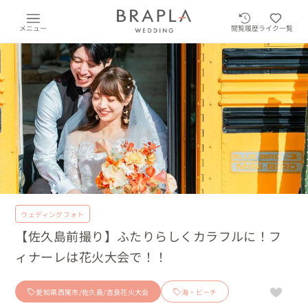
メニュー
閲覧履歴
ライク一覧
ウェディングフォト
【佐久島前撮り】ふたりらしくカラフルに！フ
ィナーレは花火大会で！！
愛知県西尾市/佐久島/吉良花火大会
海・ビーチ