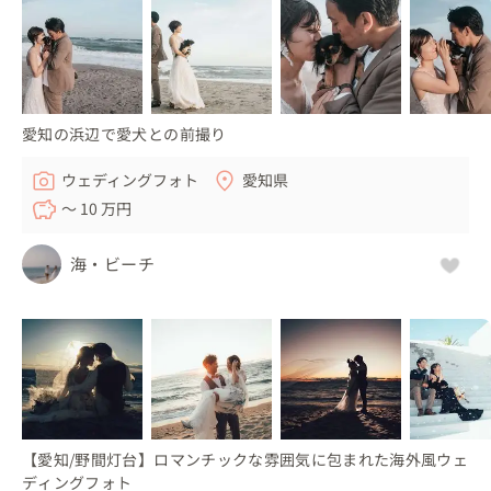
ち合わせさせていただき、準備する事も可能です。）

またドレスショップさん、ヘアメイクさん、お花屋さんの
紹介も可能です。

愛知の浜辺で愛犬との前撮り
▽こんな人におすすめ

ウェディングフォト
愛知県
・かっこいい写真や何気ない自然体な写真が得意です。

〜 10 万円
・撮影日がおふたりにとって、素敵な思い出として残る1
日✨となるように心がけています。

海・ビーチ
・こんなに褒められたことない！！てくらい、めちゃくち
ゃ褒めて、盛り上げながら撮影します！

・おふたりの思い出の地（出会いの場所、初デートの場
所、プロポーズの場所など）で、

おふたりの歩みに合わせた、写真を残すお手伝いをさせて
ください。

・お近くの方でしたら、一緒に食事に行って打ち合わせし
【愛知/野間灯台】ロマンチックな雰囲気に包まれた海外風ウェ
ましょう！（もちろんオンラインも大丈夫です！）

ディングフォト