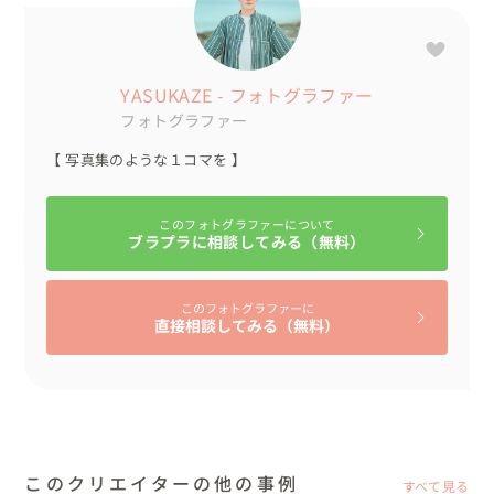
島内を、ドレスと蝶ネクタイ姿で歩いて移動されていたの
で、皆さんの注目の的に✨

たくさんの方からお祝いのお言葉をかけられ、少し恥ずか
しそうにされていました。

YASUKAZE - フォトグラファー
また、お声掛けいただいた中でも一番印象的だったのは、
フォトグラファー
佐久島在住のおばあちゃん！！！

【 写真集のような１コマを 】
なんと、そのおばあちゃんも福岡出身の方で、おふたりと
の会話がとても弾んでいました！

このフォトグラファーについて
ブラプラに相談してみる（無料）
また、とても暑い日でしたので水分補給など、みんなで声
を掛け合いながら移動しました🥤

このフォトグラファーに
直接相談してみる（無料）
その後、佐久島から一色港へ戻り⛴、吉良の海浜公園で
手持ち花火で撮影しよう！！と予定をしていたのですが、

予想外の渋滞にはまってしまい🚗💦検索しますと、なん
と！その日は、吉良花火大会の開催日でした！！

急遽予定を変更し、花火大会を背景に撮影をする事が決ま
このクリエイターの他の事例
すべて見る