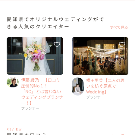
愛知県でオリジナルウェディングがで
きる人気のクリエイター
すべて見る
伊藤 綾乃 【口コミ
横田里菜【二人の思
圧倒的No.1！
いを紡ぐ原点で
「NO」とは言わない
Wedding】
ウェディングプランナ
プランナー
ー！】
プランナー
REVIEW