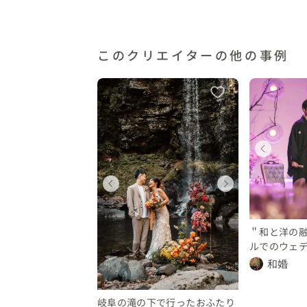
このクリエイターの他の事例
ウェディング
ウェディング
ウェディング
ウェ
ウ
愛知県
愛知県
愛知県
愛知
愛
ェディング
ウェディング
ウェ
50 〜 400 万円
350 〜 400 万円
200 〜 250 万円
350
200
阜県
岐阜県
岐阜
 〜 30 万円
10 〜 30 万円
10 〜
＂和と洋の
ルでのウェ
和婚
岐阜の滝の下で行ったおふたり