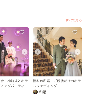
すべて見る
ディング
ェディング
ウェディング
ウェディング
ウェデ
ウェデ
県
知県
愛知県
愛知県
愛知県
愛知県
ディング
ウェディング
ウェディ
 〜 400 万円
 〜 250 万円
350 〜 400 万円
200 〜 250 万円
350 〜 
200 〜
県
岐阜県
岐阜県
 30 万円
10 〜 30 万円
10 〜 30
融合＂神前式とホテ
憧れの和婚 ご親族だけのホテ
ディングパーティー
ルウェディング
和婚