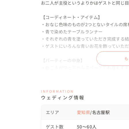
お二人が主役というよりかはゲストと同じ目
【コーディネート・アイテム】

・おなじ色味のものが2つとないタイルの席札
・青で染めたテーブルランナー

・それぞれの青を塗っていただき完成する結
・ゲストにいろんな青いお花を飾っていただ
も
【パーティーの中身】

・お二人がウェルカムスペースでお迎えする
・ゲストにおふたりの思い出を順番に話して
・おふたりのことを知っていただけるゲー
INFORMATION
ウェディング情報
エリア
愛知県
/名古屋駅
ゲスト数
50〜60人