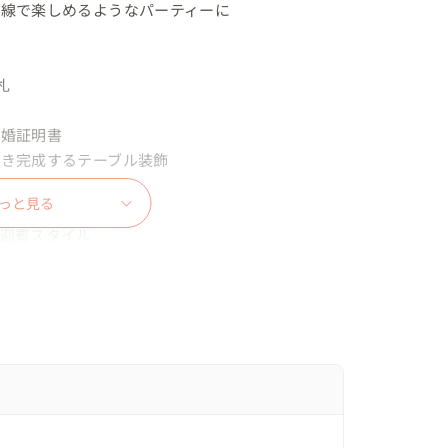
線で楽しめるようなパーティーに



婚証明書

き完成するテーブル装飾

っと見る
迎賓スタイル

いただくプロフィールタイム

ムタイム