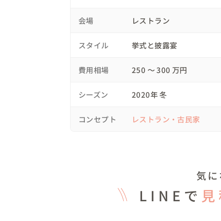
会場
レストラン
スタイル
挙式と披露宴
費用相場
250 〜 300 万円
シーズン
2020年 冬
コンセプト
レストラン・古民家
気に
LINEで
見