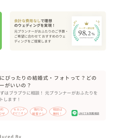
余計な費用なし
で理想
元プランナーがおふたりのご予算・
ご希望に合わせて おすすめのウェ
ディングをご提案します
にぴったりの結婚式・フォトって？どの
ーがいいの？
まずはブラプラに相談！ 元プランナーがおふたりを
トします！
節約
強引な
相談は
セカンド
ワザ
オピニオン
接客ナシ
無料！
LINEでお気軽相談
duced By