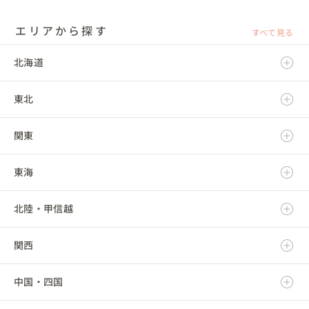
エリアから探す
すべて見る
北海道
東北
北海道
関東
青森県
東海
岩手県
茨城県
北陸・甲信越
宮城県
栃木県
岐阜県
関西
秋田県
群馬県
静岡県
新潟県
中国・四国
山形県
埼玉県
愛知県
富山県
滋賀県