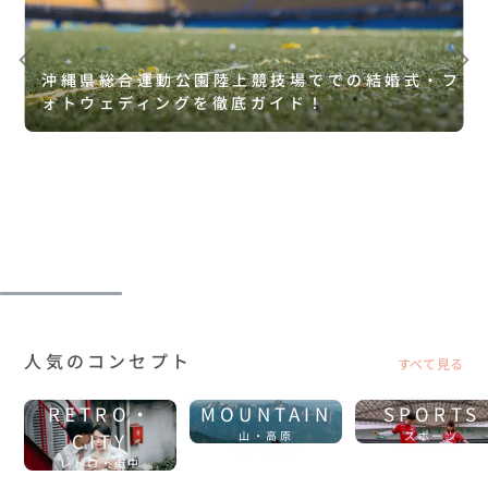
沖縄県総合運動公園陸上競技場ででの結婚式・フ
ォトウェディングを徹底ガイド！
人気のコンセプト
すべて見る
RETRO・
MOUNTAIN
SPORTS
CITY
山・高原
スポーツ
レトロ・街中