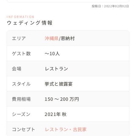
してくれる味方を求めていたのだと思います。

投稿日：2022年02月02日
そんなあなたに支えられて

たまたま通りがかったサロンで吉田さんに出会えたとき、私達の想
毎日を過ごしてきた

INFORMATION
いを受けとめて親身に話を聞いてくださったので思わず泣きそうに
ウェディング情報
なりました。

他愛もないことで笑い合える

大丈夫！一生の想い出に残る素敵な式になりますよという言葉がと
ても頼もしく、ピースタイルさんなら安心してお任せできると感じ
エリア
沖縄県
/恩納村
いつも通りの日々をこれからも紡ぎたい

ました。

ゲスト数
自由度の高いオリジナルの結婚式では、感謝の思いや願いをどのよ
〜10人
たくさんの心と向き合って

うに伝えるかが非常に難しいところでした。

さまざまな想いを受けとめて

しかし、結婚に至るまでの過程であったり、2人の考えやゲストへ
会場
レストラン
の思いであったりを細かく分析してくれたうえで、コンセプトを設
定しそれに沿った最適なプランを提案していただきました。

少しずつ積み重ねてきた願いは

自分たちでは思いつかないようなアイデアもどんどん出してくださ
スタイル
挙式と披露宴
いつしか一点の曇りもない絆になる

るので、ワクワクしながら準備も楽しくできました。

当日は素晴らしいスタッフさん達のサポートを受けて、安心して楽
費用相場
150 〜 200 万円
空に美しく架かる大きな虹のように

しむことに集中できました。

吉田さんをはじめとするピースタイルのスタッフさんたちも、一緒
に涙を流して祝福してくださり、本当にお願いしてよかったと感じ
シーズン
2021年 秋
喜びと希望を折り重ねた

ています。

ナナイロの輝きで明日を照らす

両親もこんなに素晴らしい式は初めてだと喜んでくれて、両家が本
コンセプト
レストラン・古民家
当の家族になれた気がします。

ピースタイルの皆さん、素敵な一日を本当にありがとうございまし