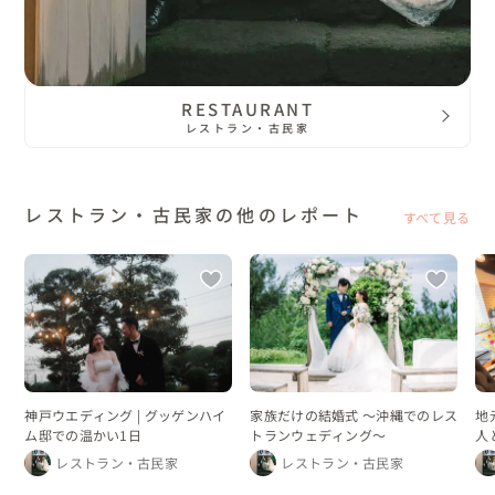
RESTAURANT
レストラン・古民家
レストラン・古民家の他のレポート
すべて見る
神戸ウエディング | グッゲンハイ
家族だけの結婚式 〜沖縄でのレス
地
ム邸での温かい1日
トランウェディング〜
人
ン
レストラン・古民家
レストラン・古民家