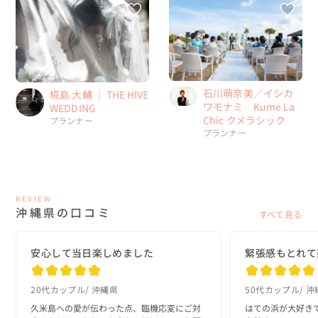
石川萌奈美／イシカ
椛島 大輔 ｜ THE HIVE
ワモナミ Kume La
WEDDING
Chic クメラシック
プランナー
プランナー
REVIEW
沖縄県の口コミ
すべて見る
安心して当日楽しめました
緊張感もとれて
20代カップル
沖縄県
50代カップル
沖
久米島への愛が伝わった点、臨機応変にご対
はての浜が大好き