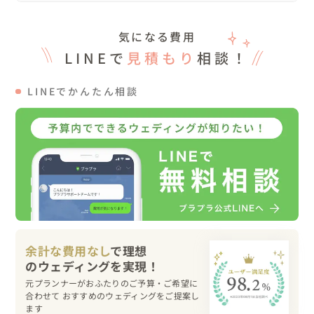
わたしとあなたと

た。
みんなをつなぐ光になる

気になる費用
------------

LINEで
見積もり
相談！
この日の大切なウェディングコンセプトも

LINEでかんたん相談
司会者さんが

心を込めて拝読してくれました

毎回司会者さんと一緒に泣いちゃいますが

この日のウェディングも

記憶に残る1ページとなりました

一度は諦めかけていた結婚式

余計な費用なし
で理想
たくさん2人で乗り越えて

元プランナーがおふたりのご予算・ご希望に
合わせて おすすめのウェディングをご提案し
時を刻み

ます