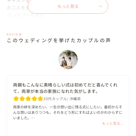
もっと見る
お二人をお出迎えして

コンセプト共有の

大切な時間を設けます

REVIEW
私からお二人へ

このウェディングを挙げたカップルの声
言葉のプレゼント

そして司会者さんから

コンセプトを読み上げる時間

お二人は今までのストーリーと

未来の景色を想像しながら

両親もこんなに素晴らしい式は初めてだと喜んでくれ
コンセプトを目を閉じて聞かれます

て、両家が本当の家族になれた気がします。
30代カップル
沖縄県
『ナナイロの明日』

両家の絆を深めたい、一生の想い出に残る式にしたい。最初からそ
んな想いはありつつも、それをどう形にすればよいのかわからずに
いました。

いつでも真っ直ぐでひたむきなところ

いくつか式場へ見学にも行きましたが、一通りの演出や金額の説明
もっと見る...
そっと優しく気持ちに寄り添ってくれるところ

を受けたところで全くワクワクできずいました。

いま考えると、自分たちの漠然とした理想に寄り添ってそれを形に