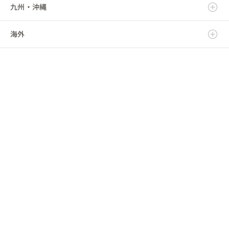
九州・沖縄
福島県
千葉県
三重県
石川県
京都府
鳥取県
海外
東京都
福井県
大阪府
島根県
福岡県
神奈川県
山梨県
兵庫県
岡山県
佐賀県
海外
長野県
奈良県
広島県
長崎県
和歌山県
山口県
熊本県
徳島県
大分県
香川県
宮崎県
愛媛県
鹿児島県
高知県
沖縄県