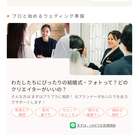
信じることを信じて

プロと始めるウェディング準備
叶った結婚式

ナナイロに輝く

未来が待ってるね

『人生を信じる』という事を

お二人から学ばせていただいたように思います

ありがとう

わたしたちにぴったりの結婚式・フォトって？どの
クリエイターがいいの？
末永くお幸せにね
そんな方は まずはブラプラに相談！ 元プランナーがおふたりを全力
でサポートします！
見積もり
節約
セカンド
強引な
相談は
確認
裏ワザ
オピニオン
接客ナシ
無料！
まずは、
LINEでお気軽相談