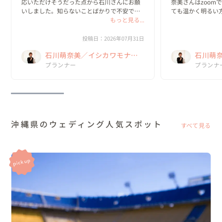
応いただけそうだった点から石川さんにお願
奈美さんはzoom
いしました。知らないことばかりで不安でし
ても温かく明るい
たが、丁寧に回答してくださり安心して当日
もっと見る...
た✨梅雨明けと同
を迎えることができました。風は強かったで
に楽しかったです
すが、なんとかお天気にも恵まれて素敵な思
敵に仕上げてくださ
投稿日：2026年07月31日
い出になり...
萌奈美さんから...
石川萌奈美／イシカワモナ
石川萌
ミ Kume La Chic クメラシッ
プランナー
ミ Kum
プランナ
ク
ク
沖縄県のウェディング人気スポット
すべて見る