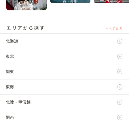
CITY
山・高原
スポーツ
レトロ・街中
エリアから探す
すべて見る
北海道
東北
北海道
関東
青森県
東海
岩手県
茨城県
北陸・甲信越
宮城県
栃木県
岐阜県
関西
秋田県
群馬県
静岡県
新潟県