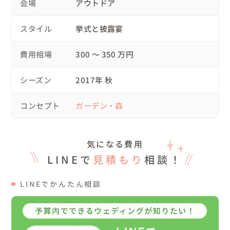
会場
アウトドア
度（お化粧）の最後の紅の一筆を入れていただくという、
心あたたまる婚礼儀式"紅差しの儀"をコンテンツに入れま
スタイル
挙式と披露宴
した。

費用相場
300 〜 350 万円
披露宴での新郎新婦の高砂はソファタイプをご提案。

空間コーディネートもナチュラルなイメージに仕上げまし
シーズン
2017年 秋
た。

コンセプト
ガーデン・森
披露宴にはペットの可愛いインコも参加。

そしてキャンプ好きなお二人の

気になる費用
自前のテントと車装飾は素敵なフォトブースになりまし
LINEで
見積もり
相談！
た。

LINEでかんたん相談
オーダーメイドケーキとデザートビュッフェは

スイーツクリエイターに依頼。

グリーンいっぱいの森の中で色鮮やかなケーキは

食べられるお花エディブルフラワーでデコレーション。
