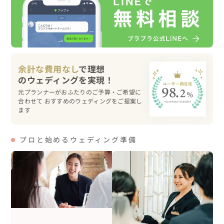
スイーツはお二人がゲストの皆様へサーブしました。

パーティー中は新郎新婦、ご親族、ゲスト全員終始最高の
笑顔！

余計な費用なし
で理想
準備期間中、誰よりも自分のことよりゲストに楽しんでい
ただきたい！と新婦の気遣いの繊細な優しい想いが叶った
元プランナーがおふたりのご予算・ご希望に
一日となりました。

合わせて おすすめのウェディングをご提案し
ます
ゲストの方々からは今までに出席した結婚式で１番よかっ
たですなどたくさんお声かけいただきました。

プロと始めるウェディング準備
中でも新婦お婆ちゃんから自分が若かったらこんな結婚式
がしたかった、と仰っていただいて心から嬉しかったのを
覚えています。

オリジナルウェディングの魅力が皆さまに伝わる素敵な結
婚式になりました。