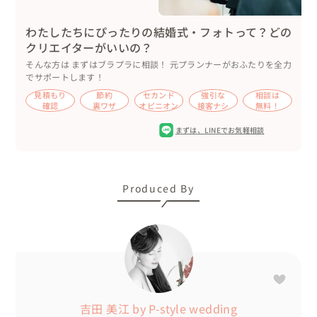
わたしたちにぴったりの結婚式・フォトって？どの
クリエイターがいいの？
そんな方は まずはブラプラに相談！ 元プランナーがおふたりを全力
でサポートします！
見積もり
節約
セカンド
強引な
相談は
確認
裏ワザ
オピニオン
接客ナシ
無料！
まずは、
LINEでお気軽相談
Produced By
吉田 美江 by P-style wedding