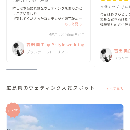
20代カップル
広島県
20代カップル
広
昨日は本当に素敵なウェディングをありがと
うございました。

今日はありがとうご
提案してくださったコンテンツや装花始め会
素敵な式をあげるこ
場装飾、メイク、ご飯、音楽、

もっと見る...
理想通りの式が行え
コンセプト、ケーキ一全部つ一つが本当に素
本当にありがとうご
敵で終始興奮してました！

投稿日：2024年01月16日
とても嬉しいです。
久しぶりの親族にも会うことができました
本当にピースタイ
吉田 美江 by P-style wedding
し、インタビューや...
よかったです

吉田 美江 
ご縁があったらま
プランナー, フローリスト
す。...
プランナ
広島県のウェディング人気スポット
すべて見る