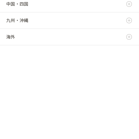
中国・四国
山形県
埼玉県
愛知県
富山県
滋賀県
九州・沖縄
福島県
千葉県
三重県
石川県
京都府
鳥取県
海外
東京都
福井県
大阪府
島根県
福岡県
神奈川県
山梨県
兵庫県
岡山県
佐賀県
海外
長野県
奈良県
広島県
長崎県
和歌山県
山口県
熊本県
徳島県
大分県
香川県
宮崎県
愛媛県
鹿児島県