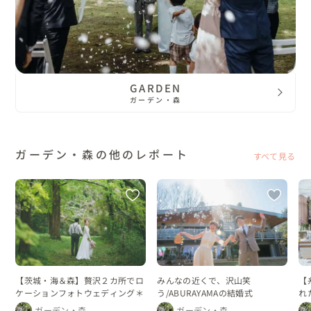
GARDEN
ガーデン・森
ガーデン・森の他のレポート
すべて見る
【茨城・海＆森】贅沢２カ所でロ
みんなの近くで、沢山笑
【
ケーションフォトウェディング＊
う/ABURAYAMAの結婚式
れ
ガーデン・森
ガーデン・森