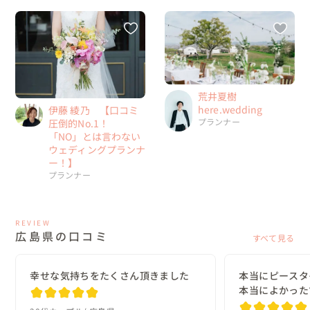
荒井夏樹
here.wedding
伊藤 綾乃 【口コミ
プランナー
圧倒的No.1！
「NO」とは言わない
ウェディングプランナ
ー！】
プランナー
REVIEW
広島県の口コミ
すべて見る
幸せな気持ちをたくさん頂きました
本当にピースタ
本当によかった