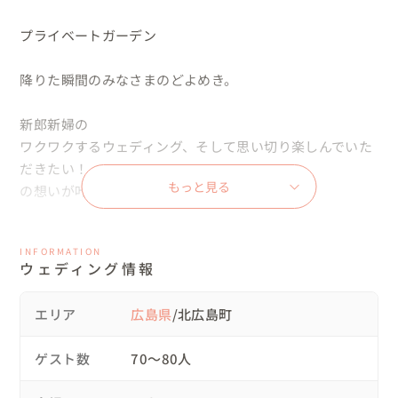
プライベートガーデン

降りた瞬間のみなさまのどよめき。

新郎新婦の

ワクワクするウェディング、そして思い切り楽しんでいた
だきたい！

もっと見る
の想いが叶いました。

ナチュラル志向のお二人が会場として選ばれたのは鳥のさ
INFORMATION
えずりしか聞こえないような静かな森の中。

ウェディング情報
当日は雨予報から一転奇跡のようなお天気に。

エリア
広島県
/北広島町
キラキラした緑が印象的でした。

ゲスト数
70〜80人
ガーデン挙式では人前式を。

結婚式の開始に先立ちお母様が紅引きを行い、花嫁のお支