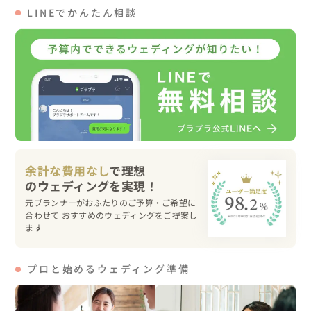
LINEでかんたん相談
◆当日の流れ◆ 

09:00　　ヘアセット着付け開始

10:30　撮影開始

12:00　サロンにて洋装のヘアメイクと衣装チェンジ

13:00　料亭にて撮影開始 

15:00　撮影終了

余計な費用なし
で理想
元プランナーがおふたりのご予算・ご希望に
◆和装衣装・ドレス/アイテム◆

合わせて おすすめのウェディングをご提案し
ます
色打掛・白無垢は京都サロンでのレンタル。

プロと始めるウェディング準備
◆PRICE◆ 

和装プラン　128,000円 

衣装追加　　　30,000円
