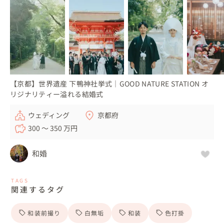
【京都】世界遺産 下鴨神社挙式｜GOOD NATURE STATION オ
リジナリティー溢れる結婚式
ウェディング
京都府
300 〜 350 万円
和婚
TAGS
関連するタグ
和装前撮り
白無垢
和装
色打掛