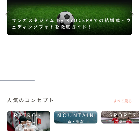
サンガスタジアム by KYOCERAでの結婚式・ウ
ェディングフォトを徹底ガイド！
人気のコンセプト
すべて見る
RETRO・
MOUNTAIN
SPORTS
CITY
山・高原
スポーツ
レトロ・街中