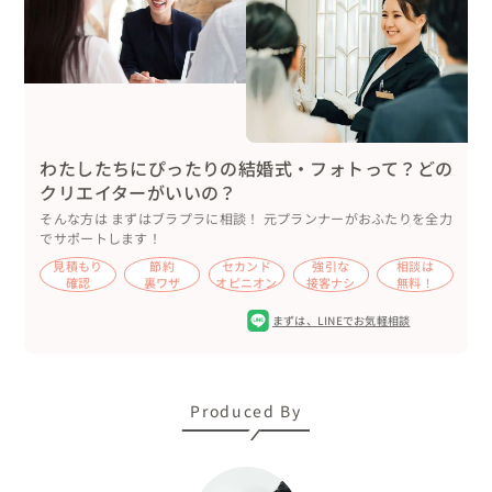
料亭使用料　　10,000円

計168,000円

撮影とお二人に関して、1時間半前後を２回行っておりま
すので、お疲れにならないように、歩く行程などを最短に
わたしたちにぴったりの結婚式・フォトって？どの
するなどをこころがけました。

クリエイターがいいの？
楽しくお過ごしいただいている様子でした。

そんな方は まずはブラプラに相談！ 元プランナーがおふたりを全力
でサポートします！
モードな撮影のシーンでは光の当たり方に気を付けてシリ
見積もり
節約
セカンド
強引な
相談は
アスな表情をお願いしたり、

確認
裏ワザ
オピニオン
接客ナシ
無料！
爆笑しながら撮影したり、終始おだやかに、楽しく撮影す
まずは、
LINEでお気軽相談
ることができました。

「本格的な和装撮影がしたい！」「ちょっと違った京都の
Produced By
前撮りがしたい！」なんて方はぜひご相談ください。

京都の素敵なロケーションご案内します。
