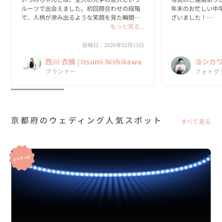
ルーツで出会えました。初回顔合わせの段階
年末のお忙しい中
で、人柄が滲み出るような笑顔を見た瞬間
ざいました！

「あ、この人にお願いしよう。」と即決でき
もっと見る...
どの写真も完成度
る、一目惚れのような出会いでした！

紅葉もしっかりゲ
さっそく家族に見
投稿日：2026年02月13日
初回からまるで昔からの友人に相談している
あらためて、吉川さ
西川 衣摘 | Itsumi Nishikawa
ヨシカワ 
感覚で、自分の...
プランナー
フォトグ
京都府のウェディング人気スポット
すべて見る