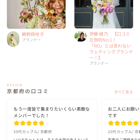
伊藤 綾乃 【口コミ
鶴野蒔咲子
圧倒的No.1！
プランナー
「NO」とは言わない
ウェディングプランナ
ー！】
プランナー
REVIEW
京都府の口コミ
すべて見る
もう一度皆で集まりたいくらい素敵な
お二人にお願い
メンバーでした！
です
30代カップル
京都府
20代カップル
京
いつみちゃんとは、主人の大学の友人という
写真のご連絡ありが