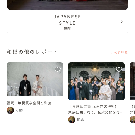
JAPANESE
STYLE
和婚
和婚の他のレポート
すべて見る
福岡｜無機質な空間と和装
【長野県 戸隠中社 花嫁行列】
【
和婚
家族に囲まれて、伝統文化を復活
グ
させた花嫁行列
れ
和婚