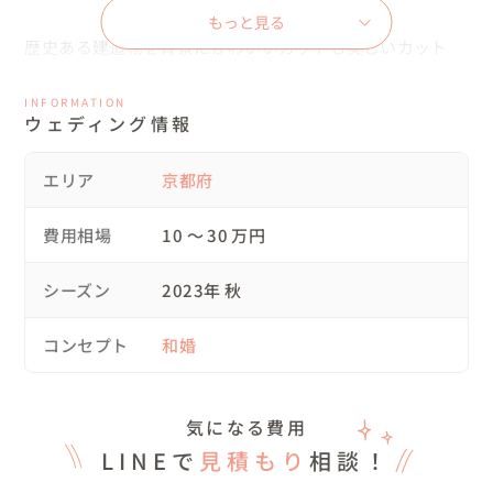
もっと見る
歴史ある建造物を背景にかわいいカットも美しいカット
も、少しおふざけカットもたくさん撮らせていただきまし
た。

INFORMATION
ウェディング情報
エリア
京都府
◆お二人との出会い◆

費用相場
10 〜 30 万円
今回のカップルさんは、長岡天満宮の紅葉で前撮りがした
い！と今年の夏にご依頼がありました。

シーズン
2023年 秋
この秋から料亭内での撮影も可能になり、

コンセプト
和婚
また、衣装チェンジやロケーションをいくつか回ることに
なる為、ミーティングを重ね撮影当日を迎えました。

気になる費用
LINEで
見積もり
相談！
当日のお二人は、ミーティングでお話をよくしていたこと
もあり打ち解けた状態で楽しく撮影ができました。
