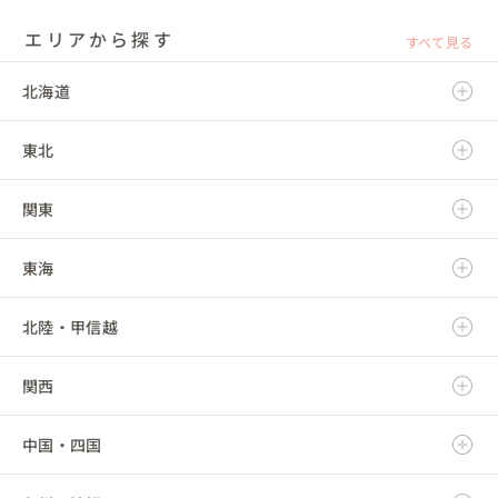
エリアから探す
すべて見る
北海道
東北
北海道
関東
青森県
東海
岩手県
茨城県
北陸・甲信越
宮城県
栃木県
岐阜県
関西
秋田県
群馬県
静岡県
新潟県
中国・四国
山形県
埼玉県
愛知県
富山県
滋賀県