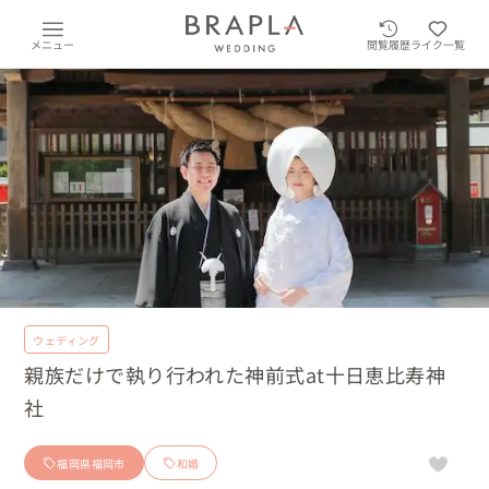
メニュー
閲覧履歴
ライク一覧
ウェディング
親族だけで執り行われた神前式at十日恵比寿神
社
福岡県福岡市
和婚