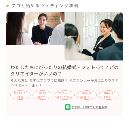
プロと始めるウェディング準備
わたしたちにぴったりの結婚式・フォトって？どの
クリエイターがいいの？
そんな方は まずはブラプラに相談！ 元プランナーがおふたりを全力
でサポートします！
見積もり
節約
セカンド
強引な
相談は
確認
裏ワザ
オピニオン
接客ナシ
無料！
まずは、
LINEでお気軽相談