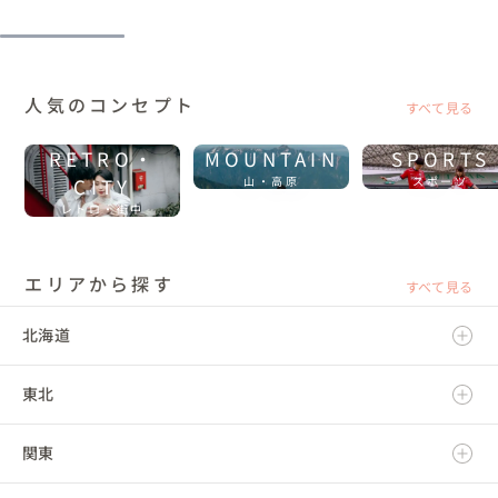
人気のコンセプト
すべて見る
RETRO・
MOUNTAIN
SPORTS
CITY
山・高原
スポーツ
レトロ・街中
エリアから探す
すべて見る
北海道
東北
北海道
関東
青森県