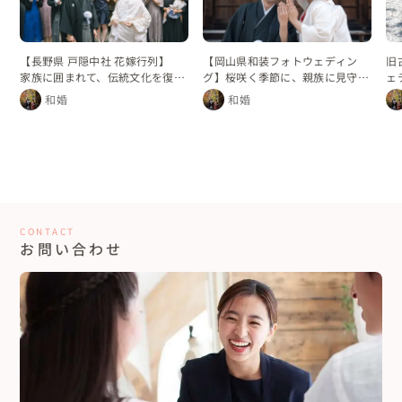
【長野県 戸隠中社 花嫁行列】
【岡山県和装フォトウェディン
旧
家族に囲まれて、伝統文化を復活
グ】桜咲く季節に、親族に見守ら
ェ
させた花嫁行列
れて『指輪の交換』
和婚
和婚
CONTACT
お問い合わせ