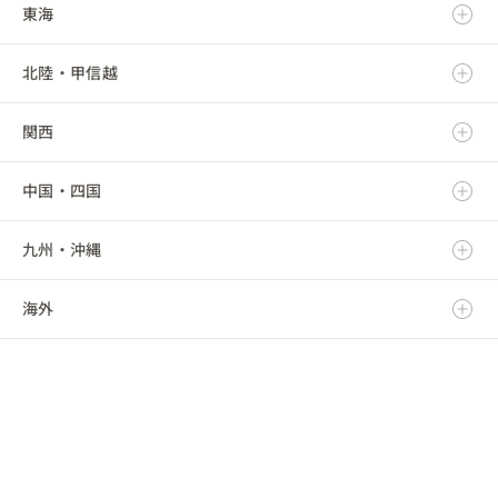
東海
岩手県
茨城県
北陸・甲信越
宮城県
栃木県
岐阜県
関西
秋田県
群馬県
静岡県
新潟県
中国・四国
山形県
埼玉県
愛知県
富山県
滋賀県
九州・沖縄
福島県
千葉県
三重県
石川県
京都府
鳥取県
海外
東京都
福井県
大阪府
島根県
福岡県
神奈川県
山梨県
兵庫県
岡山県
佐賀県
海外
長野県
奈良県
広島県
長崎県
和歌山県
山口県
熊本県