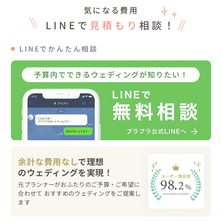
Spice up weddingを

気になる費用
見つけてくれたことに、

LINEで
見積もり
相談！
選んでくださったことに

おふたりに出会えたことに

LINEでかんたん相談
心から感謝して。

末永くお幸せに。
余計な費用なし
で理想
元プランナーがおふたりのご予算・ご希望に
合わせて おすすめのウェディングをご提案し
ます