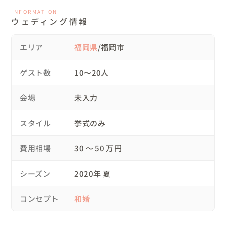
いつも、

INFORMATION
「こんなに綺麗なお嫁さんをもらえて

ウェディング情報
本当に幸せ！ありがとう！」

とおっしゃっていた

エリア
福岡県
/福岡市
kazushiさん。

本当にうれしそうな笑顔と、

ゲスト数
10〜20人
rieさんの幸せそうな

照れ笑いをみれらる時間は、

会場
未入力
私にとっても幸せなひとときでした。

そんな風に、

スタイル
挙式のみ
真っ直ぐに自分の想いや

感謝の気持ちを

費用相場
30 〜 50 万円
言葉にして伝えられる人は、

今日も明日も明後日も

シーズン
2020年 夏
何年先も何十年先も

大切な人を大切に想い

コンセプト
和婚
幸せにしているんだろうな…
