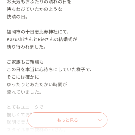
お天気もおふたりの晴れの日を

待ちわびていたかのような

快晴の日。

福岡市の十日恵比寿神社にて、

KazushiさんとRieさんの結婚式が

執り行われました。

ご家族もご親族も

この日を本当に心待ちにしていた様子で、

そこには確かに

ゆったりとあたたかい時間が

流れていました。

とてもユニークで

優しくてお話上手のkazushiさん。

もっと見る
聡明で美人で

スタイルまで抜群のrieさん。
