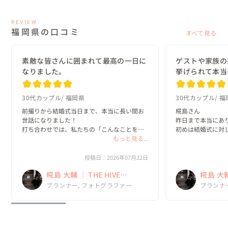
REVIEW
福岡県の口コミ
すべて見る
素敵な皆さんに囲まれて最高の一日に
ゲストや家族の
なりました。
挙げられて本当
30代カップル
福岡県
30代カップル
福
前撮りから結婚式当日まで、本当に長い間お
椛島さん

世話になりました！

昨日まで本当にあり
打ち合わせでは、私たちの「こんなことをし
初めは結婚式に対
てみたい！」という話をすると、「いいです
もっと見る...
ませんでしたが、
ね！」「それやりましょう！」といつも前向
見て結婚式を挙げ
きに受け止めてくださって、一緒に結婚式を
心から思いました！
投稿日：2026年07月22日
作っていく時間がとても楽しかっ...
担当が椛島さんじ
椛島 大輔 ｜ THE HIVE
椛島 大輔 
を作れたか分かりませ
WEDDING
WEDDI
プランナー, フォトグラファー
プランナ