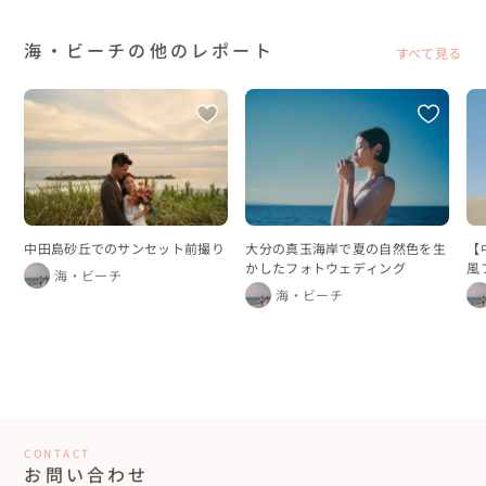
海・ビーチの他のレポート
すべて見る
中田島砂丘でのサンセット前撮り
大分の真玉海岸で夏の自然色を生
【
かしたフォトウェディング
風
海・ビーチ
海・ビーチ
CONTACT
お問い合わせ