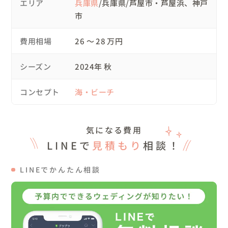
エリア
兵庫県
/兵庫県/芦屋市・芦屋浜、神戸
私も「めっちゃいい！！」と思わず声が漏れました💓

市
◾️スケジュール

費用相場
26 〜 28 万円
10:00  メイク開始（お支度は私の家で行いました👗）

12:10  弦田家出発🚗

シーズン
2024年 秋
13:15  撮影スタート(1時間半)

14:45  休憩含め、みんなでアイスタイム🍦

コンセプト
海・ビーチ
15:00  出発🚗

16:00  撮影スタート(1時間半)

17:30  撮影終了

気になる費用
LINEで
見積もり
相談！
◾️当日について

ポージングや撮影の仕上がりにかなり不安を感じていた新
LINEでかんたん相談
郎様😅 最初は緊張してぎこちない表情を見せていまし
た。

一方で全く心配する様子もなく、表情作りがとてもお上手
な新婦様🤣

撮影を始め、中盤にはドレスを着た愛犬（チャコちゃん）