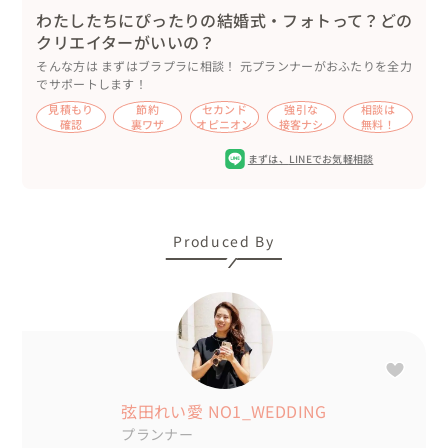
クスした表情でした☺️

わたしたちにぴったりの結婚式・フォトって？どの
イルミネーションが点灯し、ライトアップされたなかでの
クリエイターがいいの？
撮影🌟

そんな方は まずはブラプラに相談！ 元プランナーがおふたりを全力
でサポートします！
おふたりに加えて、ドレス姿のチャコちゃんも街ゆく人の
見積もり
節約
セカンド
強引な
相談は
注目を集めていました🥹

確認
裏ワザ
オピニオン
接客ナシ
無料！
海での撮影とは雰囲気が一変し、とてもロマンティックな
まずは、
LINEでお気軽相談
撮影になりました✨

前撮り撮影に加え、オープニングムービーの撮影も同時進
行で行いました🎥

Produced By
完成した動画を見たおふたりから

「式で流れるのが楽しみ！」

とお褒めの言葉をいただき、とても嬉しかったです💖

式ではリングドッグを予定しているチャコちゃん🐶💍

私も出席を予定しているので、本番がとても楽しみです💕

弦田れい愛 NO1_WEDDING
◾️アイテムについて

プランナー
ドレスとピアスはドレスショップの貸し出しです💎
