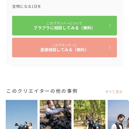
タキシード、蝶ネクタイは新郎様のお持ち込みです👔

宝物になる1日を
ブーケとブートニアはお任せをいただいたので、私が貸し
出しました💐

このプランナーについて
ブラプラに相談してみる（無料）
◾️メッセージ

学生時代の陸上競技を通じて知り合ったおふたり♩改め
このプランナーに
て、今回はご依頼いただきありがとうございました☺️

直接相談してみる（無料）
撮影を進めていく中で、懐かしい想い出が頭の中に沢山巡
りました。

ここからは夫婦としてスタートするふたりのことを思う
と、応援したい気持ちでいっぱいです。それと共に、いつ
でも相談してきてほしいな〜と。撮影している空間だけ
このクリエイターの他の事例
で、普段からの仲の良さが垣間見れました。これから大変
すべて見る
なこともあるかもしれませんが、ゆっくり相談して、手を
取り合って、結婚生活を楽しんでほしいです♡