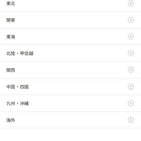
東北
北海道
関東
青森県
東海
岩手県
茨城県
北陸・甲信越
宮城県
栃木県
岐阜県
関西
秋田県
群馬県
静岡県
新潟県
中国・四国
山形県
埼玉県
愛知県
富山県
滋賀県
九州・沖縄
福島県
千葉県
三重県
石川県
京都府
鳥取県
海外
東京都
福井県
大阪府
島根県
福岡県
神奈川県
山梨県
兵庫県
岡山県
佐賀県
海外