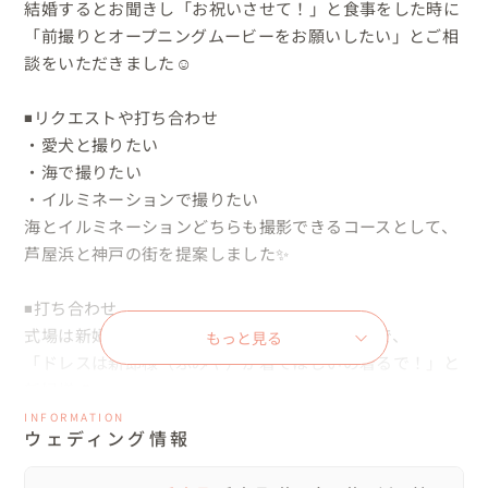
結婚するとお聞きし「お祝いさせて！」と食事をした時に
「前撮りとオープニングムービーをお願いしたい」とご相
談をいただきました☺️

◾️リクエストや打ち合わせ

・愛犬と撮りたい

・海で撮りたい

・イルミネーションで撮りたい　

海とイルミネーションどちらも撮影できるコースとして、
芦屋浜と神戸の街を提案しました✨

◾️打ち合わせ

式場は新婦様が希望した場所に決められたそうで、

もっと見る
「ドレスは新郎様（ふみや）が着てほしいの着るで！」と
新婦様💕

ドレスショップを紹介し、私も一緒に選びに行きました☺️

INFORMATION
ウェディング情報
いくつか試着をしたなかで特に似合っていた、ラメの映え
たゴールドのドレスに決定✨
