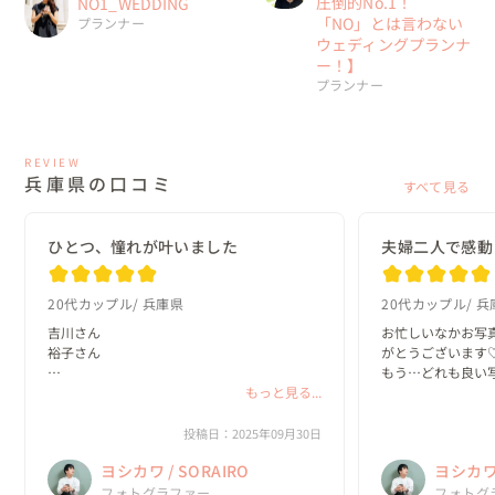
圧倒的No.1！
NO1_WEDDING
「NO」とは言わない
プランナー
ウェディングプランナ
ー！】
プランナー
REVIEW
兵庫県の口コミ
すべて見る
ひとつ、憧れが叶いました
夫婦二人で感動
20代カップル
兵庫県
20代カップル
兵
吉川さん

お忙しいなかお写
裕子さん

がとうございます♡
もう…どれも良い
今日は本当にありがとうございました。

もっと見る...
見しました

お二人とも優しくて楽しくて、撮影慣れして
海辺も夕日も夜景
いない私たちでしたが、すぐにリラックスで
だけて幸せです。
投稿日：2025年09月30日
き心から楽しい時間を過ごさせていただきま
データをいただけて
ヨシカワ / SORAIRO
ヨシカワ 
した

ちょうど今、ウェルカ
また、念願だった神戸と淡路島の前撮りがで
フォトグラファー
フォトグ