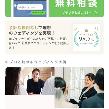
とも一緒に撮影を開始🐶📸

おふたりに向かって走るシーンを撮影しましたが、お利口
に何度も走ってくれました🥹

チャコちゃんの無邪気な姿に、だんだんとおふたりもリラ
余計な費用なし
で理想
ックスした表情に☺️

とっても可愛くてお利口さんだったチャコちゃんに私含
元プランナーがおふたりのご予算・ご希望に
め、皆さんメロメロでした💕

合わせて おすすめのウェディングをご提案し
ます
芦屋浜での撮影が終わり、心配していた新郎様に写真を見
せると、「めっちゃいい！」と安心した様子で言ってくれ
プロと始めるウェディング準備
ました🥲 仕上がりを見て、満足そうな表情を見せてくれて
嬉しかったです☺️

みんなでアイスを食べながら休憩をし、車に乗って神戸へ
移動🚗

イルミネーションの点灯前に到着したので、点灯を待ちな
がら街中の風景でも撮影を📸

撮影にも慣れてきたおふたり、街中での撮影は終始リラッ