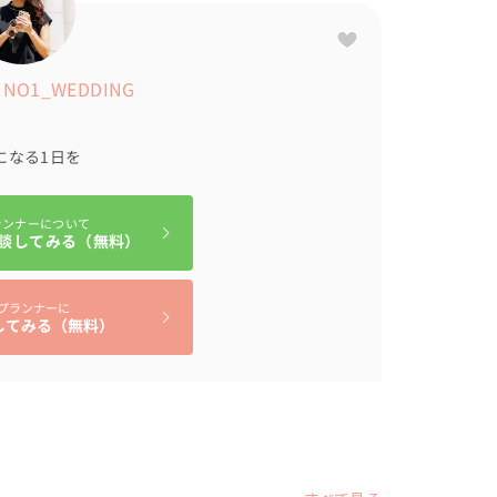
と嬉しいです☺️

NO1_WEDDING
う部分にフォーカスを当てて、1枚1枚ゆっくり振
になる1日を
かなかないものです。

っていました😊

ランナーについて
談してみる（無料）
発表！

プランナーに
してみる（無料）
った😂など

たかった。」とおふたりも初めて聞くお話も。

詰まったエピソードを聞けたこと。

残る素敵な時間に。
