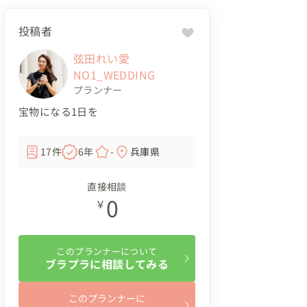
投稿者
弦田れい愛
NO1_WEDDING
プランナー
宝物になる1日を
17件
6年
-
兵庫県
直接相談
0
￥
このプランナーについて
ブラプラに相談してみる
このプランナーに