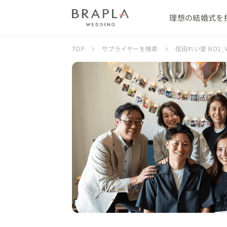
理想の結婚式を
TOP
サプライヤーを検索
弦田れい愛 NO1_