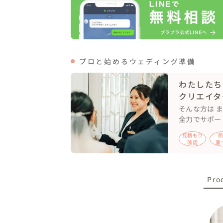
当日、幼少期からの写真を見ながら、会話し
●子育てエピソードアルバムの作成

ご両親に印象的な子育てエピソードを事前
せていただきました🍀

プロと始めるウェディング準備
💐スケジュール

わたしたち
08:30　ご自宅集合

クリエイタ
09:00　おふたりでお手紙交換

そんな方は 
09:30　ご家族合流→ご歓談

全力でサポー
10:00 　写真振り返り

10:30 　私の子育て発表

見積もり
確認
裏
11:00 　ご両親からお手紙

11:30 　市役所へ出発

12:00　 婚姻届提出

Pro
💐当日について

●おふたりでお手紙交換

入籍日という特別な日での手紙交換。気持