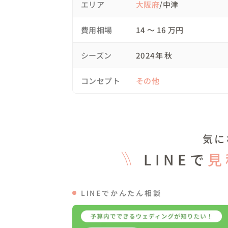
エリア
大阪府
/中津
独立1周年パーティーを開催し、後半で皆さ
「貴方にとって大事な人って？」というインタ
費用相場
14 〜 16 万円
一番最後に新郎様が登場され、、

私「貴方にとって大事な人は？」

シーズン
2024年 秋
新郎「家族も大事だけど、やっぱりはーちゃ
私「いつプロポーズするの〜？」

コンセプト
その他
新郎「◯月◯日の夜9時くらいにしようかな〜
それはまさに、今の時間！！時計を見た新婦
「えっ！9時じゃん！え？え？」

すると、白い薔薇の花束を持った新郎様が登場
気に
大成功のサプライズとなりました😊

LINEで
見
そんな素敵な瞬間に立ち合わせていただき

そのまま、入籍プロデュースのご相談もいた
LINEでかんたん相談
💐リクエストや打ち合わせ

●当日はご両親の参加をおすすめ

●幼少期からの思い出の写真を準備
