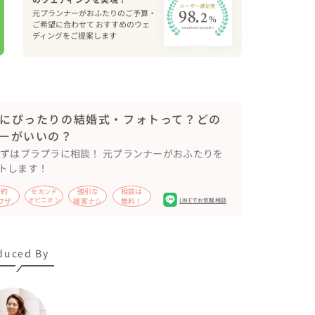
元プランナーがおふたりのご予算・
ていただきたいと提案。

ご希望に合わせて おすすめのウェ
ディングをご提案します
にヒアリングし、内容をまとめてアルバムを作成さ
にぴったりの結婚式・フォトって？どの
ーがいいの？
まずはブラプラに相談！ 元プランナーがおふたりを
トします！
節約
強引な
相談は
セカンド
ワザ
オピニオン
接客ナシ
無料！
LINEでお気軽相談
duced By
ちを文字にすることの大切さを実感していただきま