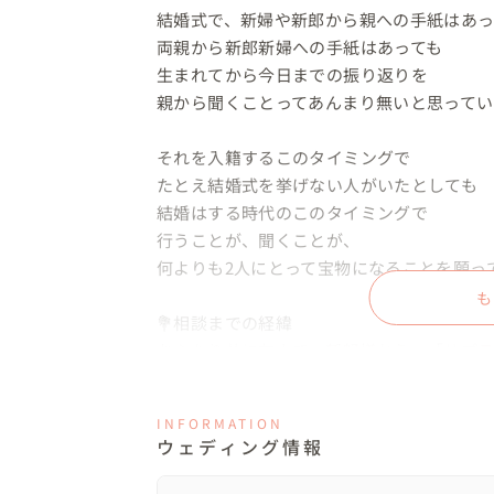
結婚式で、新婦や新郎から親への手紙はあっ
両親から新郎新婦への手紙はあっても

生まれてから今日までの振り返りを

親から聞くことってあんまり無いと思ってい
それを入籍するこのタイミングで

たとえ結婚式を挙げない人がいたとしても

結婚はする時代のこのタイミングで

行うことが、聞くことが、

何よりも2人にとって宝物になることを願って
も
💐相談までの経緯

おふたり共に友人で、新郎様から、「サプ
とがきっかけです💍

そこで、私の独立1周年の記念パーティーと称
INFORMATION
おふたり含め、友人たちにも参加していただ
ウェディング情報
（新婦様以外はサプライズをご存知です💕）