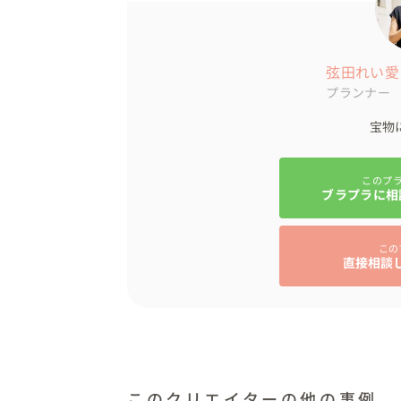
した✨

毎年記念日に、おふたりで読み返してもらえる
弦田れい愛 
●写真の振り返り

プランナー
なぜこの写真を撮影しようと思ったのかとい
宝物
り返ります。

ご両親からの想いや思い出を聞く機会ってな
懐かしい写真の数々に賑やかな笑い声が飛び交
このプ
ブラプラに相
●私の子育て発表

作成したアルバムを使用し、私から皆さんへ
この
直接相談
子育てで大切にしてきたことやこんな喧嘩もあ
なかには、、「本当はこんなこともしてあげ
入籍という大切な日に、ご両親からの想いが
それはおふたり、ご両親にとっても思い出に
●ご両親からのお手紙

このクリエイターの他の事例