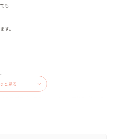
ても

ます。



っと見る
ライズでプロポーズをしたい！」と依頼を受けたこ
し

き、サプライズプロポーズを計画✨


