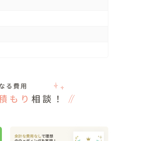
んに事前に伺っていた

ビュー形式の動画を再生🎥

ん（新婦様の呼び名）かな」

」

様は

し、跪いてプロポーズ💕

なる費用
積もり
相談！
だきました✨

余計な費用なし
で理想