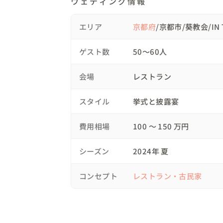
ウェディング情報
でも行っちゃう旅行が大好きなおふたり。新郎
で、旅と人生を結びつけたコンセプトに。

エリア
京都府
/京都市/葵教会/IN T
会場コーディネートは、新郎様の好きなバ
を基調に、温かく優しい淡いカラーで演出。
ゲスト数
50〜60人
演出アイデア

・新婦が描いたイラストを飾り、展覧会のよ
会場
レストラン
・インドと日本の伝統菓子で特別なおもてな
・ゲスト参加型のイベントで一体感を演出

スタイル
挙式と披露宴
会場

挙式：新婦様が通う教会

費用相場
100 〜 150 万円
披露宴：レストラン「IN THE GREEN」

シーズン
2024年 夏
✈️スケジュール

10:00　教会でお支度開始

コンセプト
レストラン・古民家
13:00　ファーストミート

14:30　挙式

16:00　挙式終了、IN THE GREENへ移動

18:00　披露宴開始
