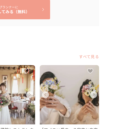
いていただきました

プランナーに
してみる（無料）
きました

、手話ができなくても、大切なのは「お互いを理
きました。ろう者同士で国際結婚をするということ
んな壁を乗り越える新郎新婦を見て、感動し、勇気
自身もとても成長できました

すべて見る
ように。
ディング
ディング
ェディングフォト
ウェディング
ウェディング
ウェディングフォト
ウェディ
ウェデ
ウェデ
府
府
都府
京都府
京都府
京都府
京都府
京都府
京都府
〜 250 万円
 〜 200 万円
 〜 12 万円
200 〜 250 万円
150 〜 200 万円
10 〜 12 万円
200 〜 2
150 〜 
10 〜 