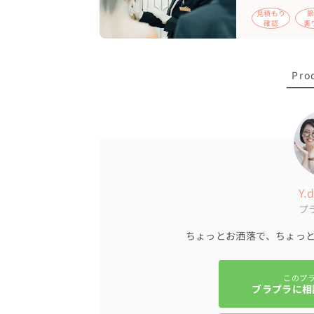
ウェルカムスペースは旅行をイメージした装
見積もり
確認
裏
メインテーブル横のスクリーンで、英語と日
新郎様リクエストで、スピーチされるゲス
話通訳さんの声をスクリーンへ表示。

Pro
フォトラウンドは、ポーズくじ引きで日本
りました

お食事は、卓上ビュッフェスタイルで（ヴィ
結びは、日本の結婚式スタイルで。新婦様
伝えに。最後の謝辞はゲストへの感謝、さ
感謝してくださり、とても感激しました😭

エンドロールムービー（日本語と英語の字幕
Y.
プ
🧳アイテムなど

ちょっとお洒落で、ちょっと
白ドレスは購入。イヤーカフとブーケはフ
ったバイオレットをオーダー。

手話がしやすいボールブーケを提案（インド
このプ
ブラプラに相
パスポート風の招待状を配布し、受付で税
を感じてもらいました
