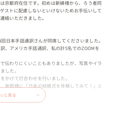
様は京都府在住です。初めは新婦様から、ろう者同
なゲストに配慮しないといけないためお手伝いして
連絡いただきました。

は毎回日本手話通訳さんが同席してくださいました。
訳、アメリカ手話通訳、私の計5名でのZOOMを
どで伝わりにくいこともありましたが、写真やイラ
ました。

をかけて打合わせを行いました。

じ、新郎様に「日本の結婚式を体験してみて！」と
ました☺️

っと見る
で体験して知ること。目的のためなら世界中どこへ