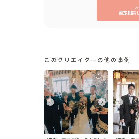
また、オリジナルの世界地図へ寄せ書きも書
この
直接相談
手話通訳者さんは5人体制で大変ご協力いただ
✈️メッセージ

文化や言葉が違っても、英語が話せなくても
解しよう」とする気持ちだと教えていただ
は決して簡単ではなかったと思います。色
このクリエイターの他の事例
をもらえ、そんな素敵な結婚式に携われて私
おふたりの結婚式が誰かの勇気になります
ェディング
ウェディング
ウェディング
ウェディング
ウェディングフォト
ウェ
ウェ
ウ
都府
京都府
京都府
京都府
京都府
京都
京都
京
0 〜 250 万円
50 〜 200 万円
200 〜 250 万円
150 〜 200 万円
10 〜 12 万円
200 
150
10