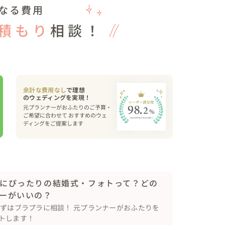
なる費用
積もり
相談！
装飾をしてくださいました。

トミートを

ントされ、手話で「かわいいね」と伝えられ、幸せ
余計な費用なし
で理想
音声通訳、また挙式会場内スクリーンで、誓いの言
元プランナーがおふたりのご予算・
ご希望に合わせて おすすめのウェ
ディングをご提案します
先生が地元新潟県からお越しくださいました。

えて、感動的なメッセージが届けられました✨️

が火を灯した後、お二人でキャンドルを点火され、
にぴったりの結婚式・フォトって？どの
はお茶会がひらかれ、ゲストと終始賑やかに過ごさ
ーがいいの？
まずはブラプラに相談！ 元プランナーがおふたりを
トします！