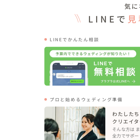
21:00　お開き

気に
LINEで
見
🌎️当日について

・挙式

いつも礼拝を共にされている皆さんが、会場
LINEでかんたん相談
皆さんからのあたたかい祝福の中、ファース
新郎様から新婦様へアクセサリーをプレゼ
を噛み締めていらっしゃいました✨️

日本とアメリカ手話通訳、英語と日本語の
葉などを投影

新婦様が幼い頃からお世話になっている牧師
先生から、今までのおふたりのことなどを踏ま
ユニティキャンドルセレモニーでは、先生
プロと始めるウェディング準備
感動的なシーンに🕯️

わたしたち
挙式だけご参加の方も多かったので、式後
クリエイタ
れました

そんな方は 
全力でサポー
・披露宴
