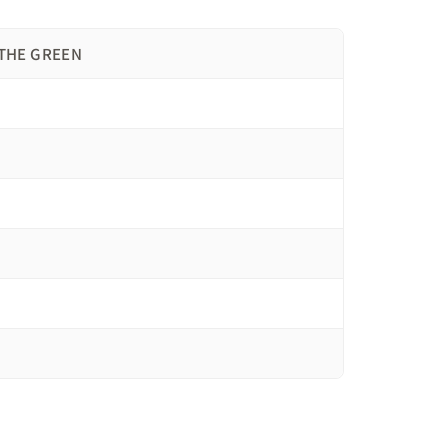
様が人生をJourneyと表現されたのが印象的
HE GREEN
イオレットのアジサイと新婦様の好きな柔らかい色


うな空間に

し
