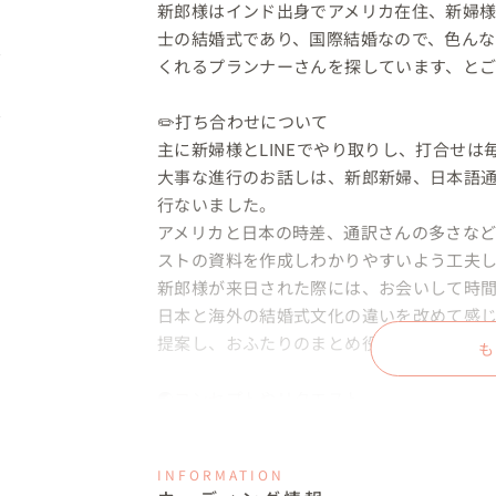
新郎様はインド出身でアメリカ在住、新婦
士の結婚式であり、国際結婚なので、色ん
くれるプランナーさんを探しています、とご
✏️打ち合わせについて

主に新婦様とLINEでやり取りし、打合せ
大事な進行のお話しは、新郎新婦、日本語通
行ないました。

アメリカと日本の時差、通訳さんの多さな
ストの資料を作成しわかりやすいよう工夫し
新郎様が来日された際には、お会いして時間
日本と海外の結婚式文化の違いを改めて感
提案し、おふたりのまとめ役もさせていただき
も
🌏️コンセプトやリクエスト

「Journey of Life」ー人生の旅をあなたと

ー

INFORMATION
ふたりの共通点は、わからないことは自分