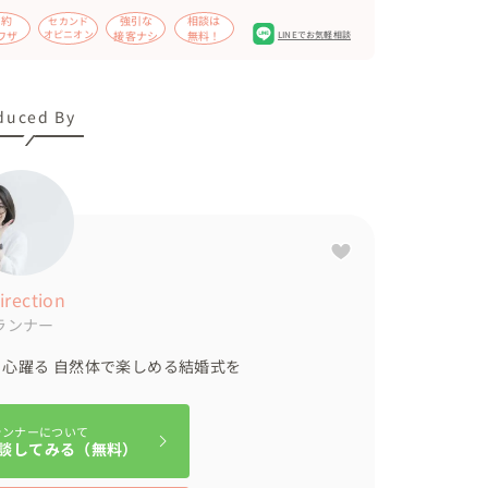
飾とご友人が書いたイラストボードを。

節約
強引な
相談は
セカンド
ワザ
オピニオン
接客ナシ
無料！
LINEでお気軽相談
本語で投影（音声認識アプリを使用）

トが多く、ろう者ゲストがスピーチするときは、手
duced By
語、英語それぞれの手話ポーズを取り入れ盛り上が
ーガンやアレルギーの方は、個別で提供）

からご両親へお手紙を、新郎様もご兄弟へ感謝をお
らにスタッフ全員の名前を呼んでいただき、ハグで
入）を上映しパーティはお開きへ

direction
ランナー
心躍る 自然体で楽しめる結婚式を
ラワーアーティストさんに依頼し、コンセプトに合
刺繍のリボンを使用しました）

ランナーについて
談してみる（無料）
関のようにスタンプを押し、旅行に来たワクワク感