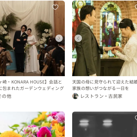
ウェディング
ウェディング
ウェディング
ウェディング
ウェディング
ウェディング
ウェディング
ウェディング
神奈川県
神奈川県
東京都
東京都
神奈川県
神奈川県
東京都
東京都
100 〜 150 万円
300 〜 350 万円
150 〜 200 万円
要相談
100 〜 150 万円
300 〜 350 万円
150 〜 200 万円
要相談
崎・KONARA HOUSE】会話と
天国の母に見守られて迎えた結
に包まれたガーデンウェディング
家族の想いがつながる一日を
その他
レストラン・古民家