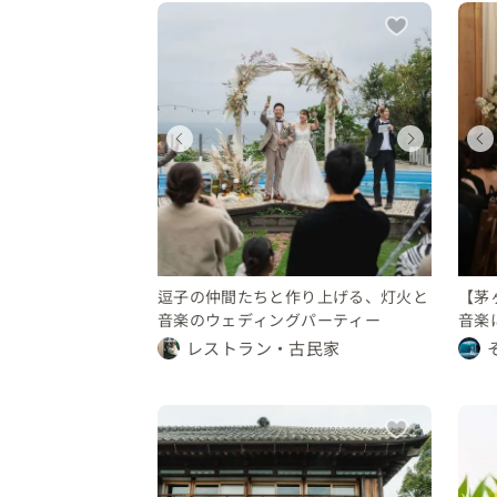
ィング
ディング
ウェディング
ウェディング
ウェディング
県
川県
神奈川県
神奈川県
東京都
150 万円
〜 350 万円
100 〜 150 万円
300 〜 350 万円
150 〜 200 万円
逗子の仲間たちと作り上げる、灯火と
【茅ヶ
音楽のウェディングパーティー
音楽
レストラン・古民家