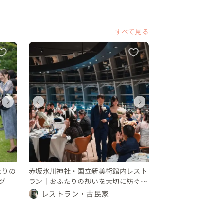
すべて見る
ウェディング
ウェディング
ウェディング
ウェディング
ウェディング
ウェディン
ウェディング
ウェディング
東京都
神奈川県
東京都
東京都
神奈川県
東京都
東京都
東京都
1000 〜 万円
350 〜 400 万円
250 〜 300 万円
1000 〜 万円
350 〜 400 
250 〜 30
450 〜 500 万円
450 〜 500 万円
たりの
赤坂氷川神社・国立新美術館内レスト
グ
ラン｜おふたりの想いを大切に紡ぐ結
婚式
レストラン・古民家