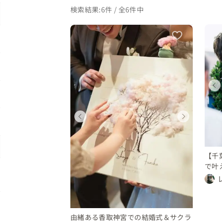
検索結果:6件 / 全6件中
ディング
ウェディング
ウェディング
県
千葉県
千葉県
〜 250 万円
200 〜 250 万円
100 〜 150 万円
ィング
ウェディング
千葉県
300 万円
250 〜 300 万円
【千
で叶
由緒ある香取神宮での結婚式＆サクラ