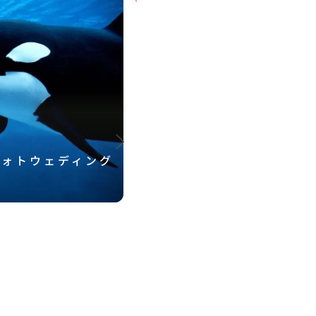
フォトウェディング
ZOZOマリンスタジア
ィングを徹底ガイド！