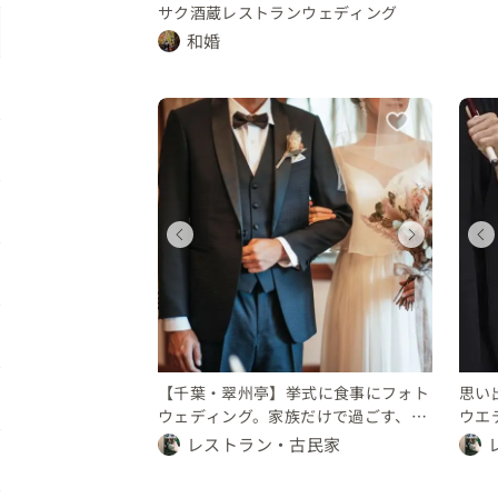
サク酒蔵レストランウェディング
和婚
ィング
ディング
ウェディング
ウェディング
県
千葉県
千葉県
00 万円
 70 万円
70 〜 100 万円
50 〜 70 万円
【千葉・翠州亭】挙式に食事にフォト
思い
ウェディング。家族だけで過ごす、あ
ウエ
たたかな一日。
レストラン・古民家