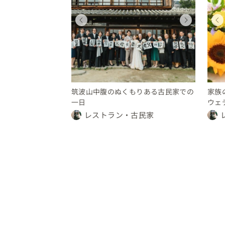
ィング
ディング
ウェディング
ウェディング
ウェディング
都
茨城県
東京都
東京都
200 万円
〜 250 万円
150 〜 200 万円
200 〜 250 万円
10 〜 30 万円
筑波山中腹のぬくもりある古民家での
家族
一日
ウェ
レストラン・古民家