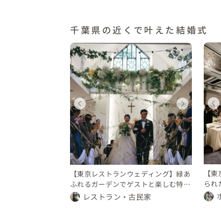
千葉県の近くで叶えた結婚式
ディング
ウェディング
ウェディング
ィング
ウェディング
都
東京都
神奈川県
東京都
0 〜 万円
1000 〜 万円
350 〜 400 万円
500 万円
450 〜 500 万円
【東
【東京レストランウェディング】緑あ
られ
ふれるガーデンでゲストと楽しむ特別
式
な一日
レストラン・古民家