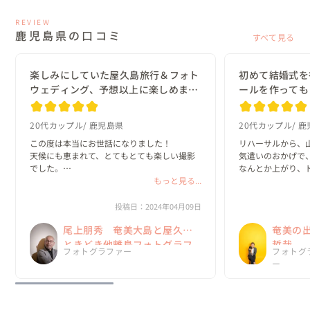
REVIEW
鹿児島県の口コミ
すべて見る
楽しみにしていた屋久島旅行＆フォト
初めて結婚式を
ウェディング、予想以上に楽しめまし
ールを作っても
た。
20代カップル
鹿児島県
20代カップル
鹿
この度は本当にお世話になりました！

リハーサルから、
天候にも恵まれて、とてもとても楽しい撮影
気遣いのおかげで
でした。

なんとか上がり、
また、風の強いロケ地も無理言って撮影して
もっと見る...
いて、エンドロール
頂きありがとうございました。

甥姪たちも楽しま
美容師さんにもお伝えください。とても可愛
ざいました😊

投稿日：2024年04月09日
い髪型にして頂きありがとうございました。

尾上朋秀 奄美大島と屋久島
奄美の
ドレスコーデ...
山下さんにやって頂
ときどき他離島フォトグラフ
哲哉
フォトグラファー
フォトグ
ァー
ー