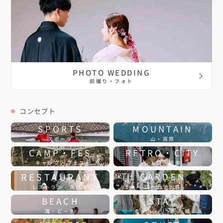
PHOTO WEDDING
前撮り・フォト
コンセプト
SPORTS
MOUNTAIN
スポーツ
山・高原
CAMP・FES
RETRO・CITY
キャンプ・フェス
レトロ・街中
RESTAURANT
GARDEN
ガーデン・森
レストラン・古民家
BEACH
STAY
海・ビーチ
ホテル・リゾート婚