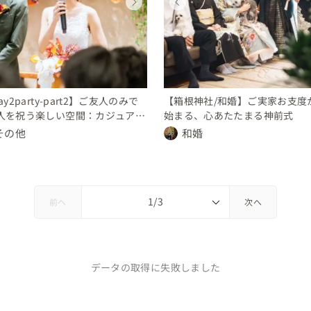
ウェディング
ウェディング
ウェディング
ウェディング
ウェディング
ウェディング
ウェディング
ウェディング
神奈川県
神奈川県
神奈川県
神奈川県
神奈川県
神奈川県
神奈川県
神奈川県
300 〜 350 万円
150 〜 200 万円
30 〜 50 万円
30 〜 50 万円
300 〜 350 万円
150 〜 200 万円
30 〜 50 万円
30 〜 50 万円
ay2party-part2】ご友人のみで
【箱根神社/和婚】ご実家お支度
人を祝う楽しい空間：カジュアル
始まる、心あたたまる神前式
トパーティー
その他
和婚
前へ
次へ
データの取得に失敗しました