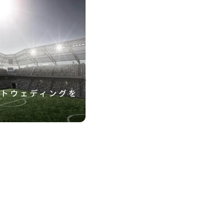
ォトウェディングを
横浜スタジアムでの結婚
徹底ガイド！