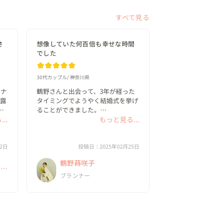
すべて見る
さ
想像していた何百倍も幸せな時間
でした
30代カップル
神奈川県
ロナ
鶴野さんと出会って、3年が経った
披露
タイミングでようやく結婚式を挙げ
年
ることができました。

..
本来予定していた私たちの結婚式は
もっと見る...
2020年4月。コロナの緊急事態宣言
後回
で中止になり、春から夏…そして
2日
冬…と何度も延期し、ようやく開催
投稿日：2025年02月25日
トだ
と思った矢先に会場から「アルコー
鶴野蒔咲子
って
ル提供不可...
圧倒
プランナー
は
プ