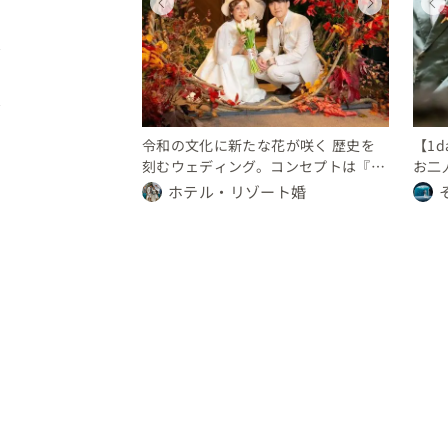
ィング
ディング
ウェディング
ウェディング
ウェディング
県
川県
神奈川県
神奈川県
神奈川県
350 万円
〜 200 万円
300 〜 350 万円
150 〜 200 万円
30 〜 50 万円
令和の文化に新たな花が咲く 歴史を
【1d
刻むウェディング。コンセプトは『令
お二
和の文明開花』
ナイ
ホテル・リゾート婚