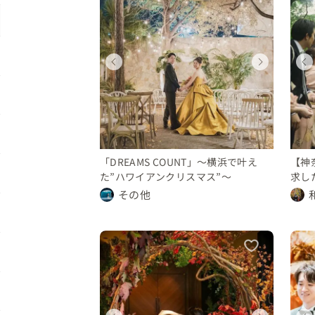
ィング
ディング
ウェディング
ウェディング
ウェディング
県
川県
神奈川県
神奈川県
神奈川県
500 万円
〜 600 万円
450 〜 500 万円
500 〜 600 万円
350 〜 400 万円
「DREAMS COUNT」～横浜で叶え
【神
た”ハワイアンクリスマス”～
求し
グ
その他