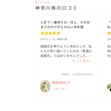
REVIEW
神奈川県の口コミ
人生で一番幸せな一日と、その日
「
までのかけがえのない半年間
ね
20代カップル
神奈川県
2
結婚式を挙げようと決めたとき、私
当
たちが思い描いていたのは「普通の
体
結婚式」ではありませんでした。

を
もっと見る...
と
ゲストに思いきり楽しんでもらえる
で
こと。

ま
私たちらしいオリジナルな世界観が
投稿日：2026年06月25日
あること。

「
鶴野蒔咲子
そして、自分たちの想いを一つひと
ね
つ形にできること。

こ
プランナー
そんな結婚式を...