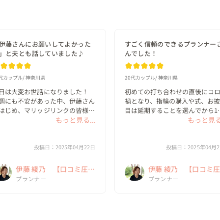
伊藤さんにお願いしてよかった
すごく信頼のできるプランナー
」と夫とも話していました♪
んでした！
0代カップル
神奈川県
20代カップル
神奈川県
日は大変お世話になりました！ 
初めての打ち合わせの直後にコ
調にも不安があった中、伊藤さん
禍となり、指輪の購入や式、お
はじめ、マリッジリンクの皆様に
目は延期することを選んでから1
てもよくしていただいたおかげ
もっと見る...
半が経ちました。

もっと見る.
、安心して1日過ごすことができ
した。

時間ができると、あれもこれも
投稿日：2025年04月22日
しになったり、考えが二転三転し
投稿日：2025年04月2
伊藤さんにお願いしてよかった
て、自分たちにとって何がベス
」と夫とも話していました♪

と考えていたのか分からなくな
伊藤 綾乃 【口コミ圧倒
伊藤 綾乃 【口コミ
れから無事に出産をし...
しまいま...
的No.1！ 「NO」とは
プランナー
的No.1！ 「NO」と
プランナー
言わないウェディングプ
言わないウェディング
ランナー！】
ランナー！】