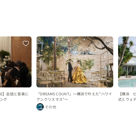
USE】会話と音楽に
「DREAMS COUNT」～横浜で叶えた”ハワイ
【横浜 
ング
アンクリスマス”～
式とウェ
その他