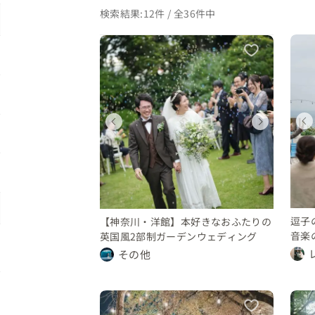
検索結果:12件 / 全36件中
ディング
ウェディング
ウェディング
ィング
ウェディング
川県
神奈川県
神奈川県
県
神奈川県
〜 150 万円
100 〜 150 万円
300 〜 350 万円
400 万円
350 〜 400 万円
逗子
【神奈川・洋館】本好きなおふたりの
音楽
英国風2部制ガーデンウェディング
その他