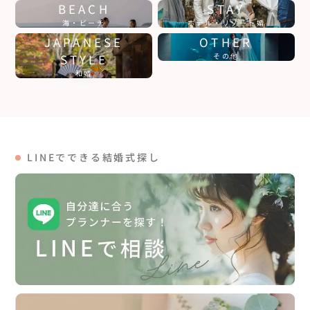
BEACH
STAY
海・ビーチ
ホテル・リゾート婚
JAPANESE
OTHER
STYLE
その他
和婚
LINEでできる結婚式探し