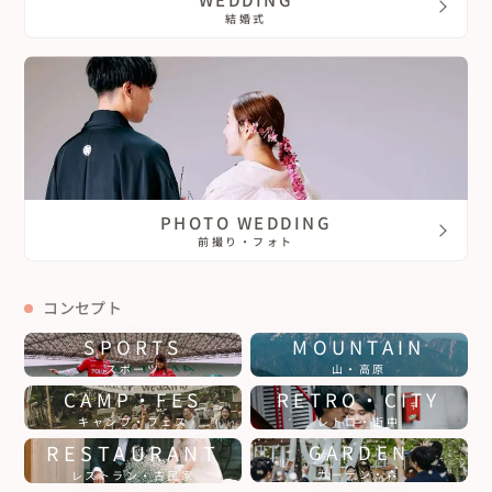
結婚式
PHOTO WEDDING
前撮り・フォト
コンセプト
SPORTS
MOUNTAIN
スポーツ
山・高原
CAMP・FES
RETRO・CITY
キャンプ・フェス
レトロ・街中
RESTAURANT
GARDEN
ガーデン・森
レストラン・古民家