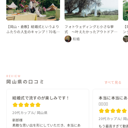
【岡山・倉敷】結婚式というより
フォトウェディングと小さな挙
【
ふたりの人生のキャンプ！70名で
式 〜叶えたかったアウトドアウ
ン
叶えたグランピングウェディング
ェディング〜
和婚
REVIEW
岡山県の口コミ
すべて見る
結婚式で流すのが楽しみです！
本当に本当にあ
🙇‍♂️🙇‍♂️
20代カップル
岡山県
20代カップル
岡
新郎様

素敵な思い出を形にしていただき、本当にあ
もう最高すぎて動