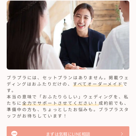
ブラプラには、セットプランはありません。
掲載ウェ
ディングはおふたりだけの、
すべてオーダーメイド
で
す。
本当の意味で「おふたりらしい」ウェディングを、私
たちに
全力でサポートさせてください！
成約前でも、
準備中の方も、ちょっとしたお悩みも。ブラプラスタ
ッフがお待ちしています！
まずは気軽にLINE相談