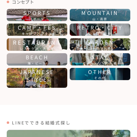
コンセプト
SPORTS
MOUNTAIN
スポーツ
山・高原
CAMP・FES
RETRO・CITY
キャンプ・フェス
レトロ・街中
RESTAURANT
GARDEN
ガーデン・森
レストラン・古民家
BEACH
STAY
海・ビーチ
ホテル・リゾート婚
JAPANESE
OTHER
STYLE
その他
和婚
LINEでできる結婚式探し