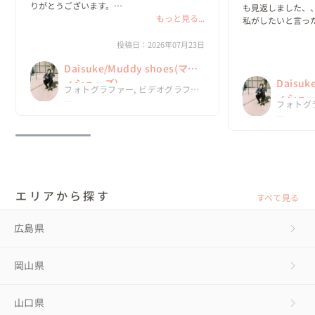
りがとうございます。

も見返しました、、
もっと見る...
私がしたいと言っ
新婦様

て嬉しかったです🙂‍
素敵すぎるムービーに仕上がっており、
投稿日：2026年07月23日
言葉に表せない程の
Daisukeさんにお願いしてやっぱり良かった
今回、Daisuk
Daisuke/Muddy shoes(マデ
ねと2人で話していました☺️

ったって思ってい
結婚式で流すのが楽しみです！

ィシューズ)
Daisuk
フォトグラファー, ビデオグラファ
ありがとうございます😆
ィシュー
ー
フォトグ
ー
エリアから探す
すべて見る
広島県
岡山県
山口県