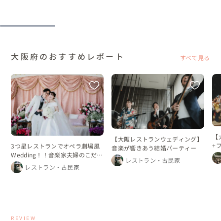
大阪府のおすすめレポート
すべて見る
【
【大阪レストランウェディング】
+
3つ星レストランでオペラ劇場風
音楽が響きあう結婚パーティー
ま
Wedding！！音楽家夫婦のこだわ
レストラン・古民家
りの結婚式♪
レストラン・古民家
REVIEW