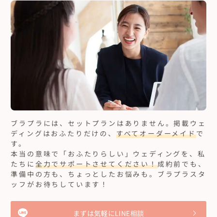
ブラプラには、セットプランはありません。
掲載ウェ
ディングはおふたりだけの、
すべてオーダーメイド
で
す。
本当の意味で「おふたりらしい」ウェディングを、私
たちに
全力でサポートさせてください！
成約前でも、
準備中の方も、ちょっとしたお悩みも。ブラプラスタ
ッフがお待ちしています！
まずは気軽にLINE相談