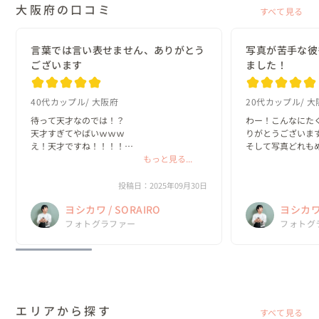
大阪府の口コミ
すべて見る
言葉では言い表せません、ありがとう
写真が苦手な彼
ございます
ました！
40代カップル
大阪府
20代カップル
大
待って天才なのでは！？

わー！こんなにた
天才すぎてやばいｗｗｗ

りがとうございます
え！天才ですね！！！！

そして写真どれも
ありがとうございます、天才です！！！！
もっと見る...
ー！お気に入りが決
彼も珍しく喜んでい
コンにするみたいです
投稿日：2025年09月30日
ヨシカワ / SORAIRO
ヨシカワ 
フォトグラファー
フォトグ
エリアから探す
すべて見る