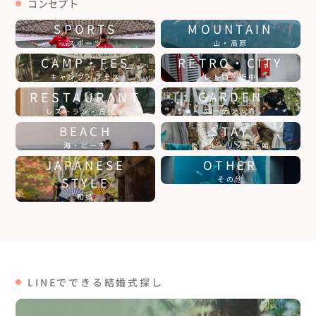
コンセプト
SPORTS
MOUNTAIN
スポーツ
山・高原
CAMP・FES
RETRO・CITY
キャンプ・フェス
レトロ・街中
RESTAURANT
GARDEN
ガーデン・森
レストラン・古民家
BEACH
STAY
海・ビーチ
ホテル・リゾート婚
JAPANESE
OTHER
STYLE
その他
和婚
LINEでできる結婚式探し