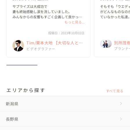
サプライズは大成功で

そもそも「ウエデ
妻も終始感動し涙を流していました。

がどんなものなの
みんなからの反響もすごく企画して良かった
ていなかった私達。
なと心から思いました。

もっと見る...
インターネットを
これも栗本さんが一緒になって構成を考え

を調べて、自分た
2日間の撮影、編集してくださったお陰だと本
探していました。

投稿日：2023年10月02日
当に感謝してます。

Tim/栗本大地 【大切な人との
別所茂
私の多くの要望を聞いて下さ...
・素敵なセットの揃
・憧れのリゾート..
時間を未来の私たちに贈る】
ムグ】
プランナ
ビデオグラファー
エリアから探す
すべて見る
新潟県
長野県