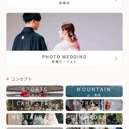
結婚式
PHOTO WEDDING
前撮り・フォト
コンセプト
SPORTS
MOUNTAIN
スポーツ
山・高原
CAMP・FES
RETRO・CITY
キャンプ・フェス
レトロ・街中
RESTAURANT
GARDEN
ガーデン・森
レストラン・古民家